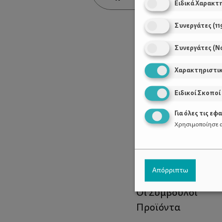
Ειδικά Χαρακτ
Συνεργάτες
(
11
Συνεργάτες (Ν
Χαρακτηριστι
Ειδικοί Σκοποί
Για όλες τις εφ
Χρησιμοποίησε α
Χρήσιμοι Σύνδεσ
Απόρριπτω
Τι είναι το ΔΕΛΤΑ
Οι Σύμβουλοι
Προϊόντα