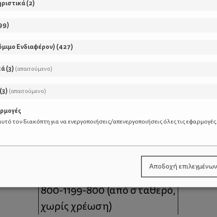
ηριστικά
(
2
)
99
)
όμιμο Ενδιαφέρον)
(
427
)
κά
(
3
)
(απαιτούμενο)
(
3
)
(απαιτούμενο)
αρμογές
υτό τον διακόπτη για να ενεργοποιήσεις/απενεργοποιήσεις όλες τις εφαρμογές
μοι
Επικοινωνία
Αποδοχή επιλεγμένω
 moms
Τηλέφωνο Επικοινωνίας:
800-1199-800
(από σταθερό,
χωρίς χρέωση)