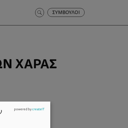
Search
ΣΥΜΒΟΥΛΟΙ
for:
ΩΝ ΧΑΡΆΣ
ν
powered by
createIT