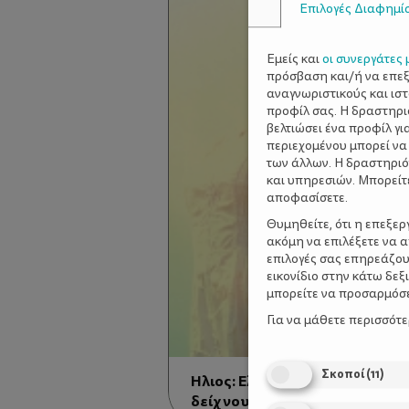
Επιλογές Διαφημί
Εμείς και
οι συνεργάτες 
πρόσβαση και/ή να επε
αναγνωριστικούς και ισ
προφίλ σας. Η δραστηρι
βελτιώσει ένα προφίλ γι
περιεχομένου μπορεί να
των άλλων. Η δραστηριό
και υπηρεσιών. Μπορείτ
αποφασίσετε.
Θυμηθείτε, ότι η επεξε
ακόμη να επιλέξετε να 
επιλογές σας επηρεάζου
εικονίδιο στην κάτω δε
μπορείτε να προσαρμόσετ
Για να μάθετε περισσότ
Σκοποί
(
11
)
Ήλιος: Ελιξίριο για την ψυχή κα
δείχνουν οι έρευνες