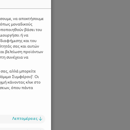
ύσουμε, να αποκτήσουμε
 όπως μοναδικούς
ωποποιηθούν βάσει του
μιουργήσει ή να
 διαφήμισης και του
ότητάς σας και αυτών
και βελτίωση προϊόντων
στη συνέχεια να
 σας, αλλά μπορείτε
όμιμο Συμφέρον)'. Οι
γμή κάνοντας κλικ στο
ίσεων, όπου πάντα
Λεπτομέρειες
↓