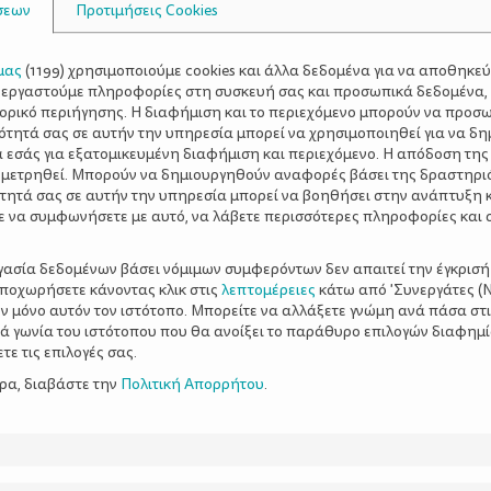
σεων
Προτιμήσεις Cookies
μας
(
1199
) χρησιμοποιούμε cookies και άλλα δεδομένα για να αποθηκε
ξεργαστούμε πληροφορίες στη συσκευή σας και προσωπικά δεδομένα,
τορικό περιήγησης. Η διαφήμιση και το περιεχόμενο μπορούν να προσ
ότητά σας σε αυτήν την υπηρεσία μπορεί να χρησιμοποιηθεί για να δη
α εσάς για εξατομικευμένη διαφήμιση και περιεχόμενο. Η απόδοση της
 μετρηθεί. Μπορούν να δημιουργηθούν αναφορές βάσει της δραστηρι
τητά σας σε αυτήν την υπηρεσία μπορεί να βοηθήσει στην ανάπτυξη 
ε να συμφωνήσετε με αυτό, να λάβετε περισσότερες πληροφορίες και 
ργασία δεδομένων βάσει νόμιμων συμφερόντων δεν απαιτεί την έγκρισή
αποχωρήσετε κάνοντας κλικ στις
λεπτομέρειες
κάτω από 'Συνεργάτες (Ν
ν μόνο αυτόν τον ιστότοπο. Μπορείτε να αλλάξετε γνώμη ανά πάσα στι
ξιά γωνία του ιστότοπου που θα ανοίξει το παράθυρο επιλογών διαφημ
ε τις επιλογές σας.
ερα, διαβάστε την
Πολιτική Απορρήτου
.
ι το νου – Τι