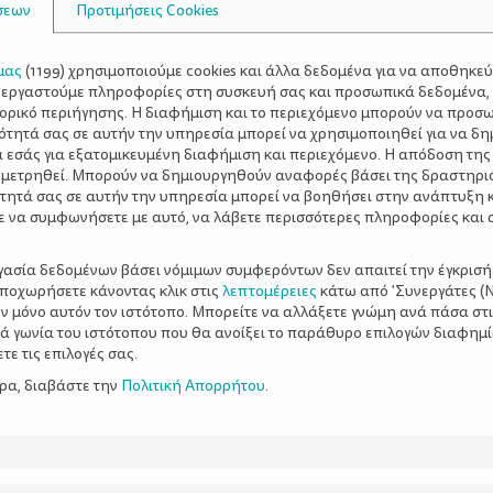
σεων
Προτιμήσεις Cookies
μας
(
1199
) χρησιμοποιούμε cookies και άλλα δεδομένα για να αποθηκε
ξεργαστούμε πληροφορίες στη συσκευή σας και προσωπικά δεδομένα,
τορικό περιήγησης. Η διαφήμιση και το περιεχόμενο μπορούν να προσ
ότητά σας σε αυτήν την υπηρεσία μπορεί να χρησιμοποιηθεί για να δη
α εσάς για εξατομικευμένη διαφήμιση και περιεχόμενο. Η απόδοση της
 μετρηθεί. Μπορούν να δημιουργηθούν αναφορές βάσει της δραστηρι
τητά σας σε αυτήν την υπηρεσία μπορεί να βοηθήσει στην ανάπτυξη 
ε να συμφωνήσετε με αυτό, να λάβετε περισσότερες πληροφορίες και 
ργασία δεδομένων βάσει νόμιμων συμφερόντων δεν απαιτεί την έγκρισή
αποχωρήσετε κάνοντας κλικ στις
λεπτομέρειες
κάτω από 'Συνεργάτες (Ν
ν μόνο αυτόν τον ιστότοπο. Μπορείτε να αλλάξετε γνώμη ανά πάσα στι
ξιά γωνία του ιστότοπου που θα ανοίξει το παράθυρο επιλογών διαφημ
ε τις επιλογές σας.
ερα, διαβάστε την
Πολιτική Απορρήτου
.
 δυσκολίες