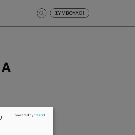
Search
ΣΥΜΒΟΥΛΟΙ
for:
ΙΆ
ν
powered by
createIT