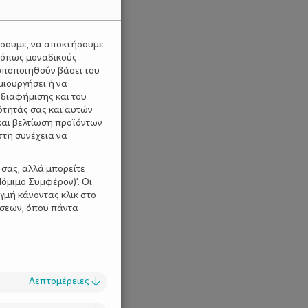
ύσουμε, να αποκτήσουμε
 όπως μοναδικούς
ωποποιηθούν βάσει του
μιουργήσει ή να
 διαφήμισης και του
ότητάς σας και αυτών
και βελτίωση προϊόντων
στη συνέχεια να
 σας, αλλά μπορείτε
όμιμο Συμφέρον)'. Οι
γμή κάνοντας κλικ στο
ίσεων, όπου πάντα
Λεπτομέρειες
↓