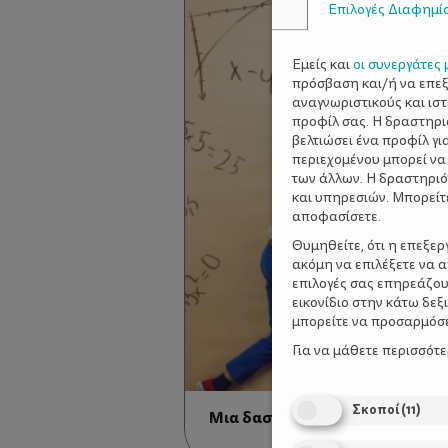
Επιλογές Διαφημί
Εμείς και
οι συνεργάτες 
πρόσβαση και/ή να επε
αναγνωριστικούς και ισ
προφίλ σας. Η δραστηρι
βελτιώσει ένα προφίλ γι
περιεχομένου μπορεί να
των άλλων. Η δραστηριό
και υπηρεσιών. Μπορείτ
αποφασίσετε.
Θυμηθείτε, ότι η επεξε
ακόμη να επιλέξετε να 
επιλογές σας επηρεάζου
εικονίδιο στην κάτω δε
μπορείτε να προσαρμόσετ
Για να μάθετε περισσότ
Σκοποί
(
11
)
Μια δασκάλα που ξεπερνά τις