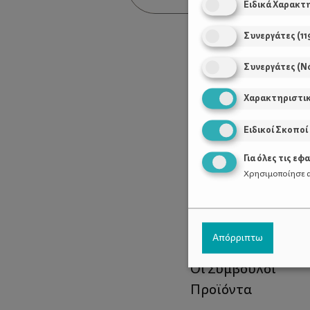
Ειδικά Χαρακτ
Συνεργάτες
(
11
Συνεργάτες (Ν
Χαρακτηριστι
Ειδικοί Σκοποί
Για όλες τις εφ
Χρησιμοποίησε α
Χρήσιμοι Σύνδεσ
Απόρριπτω
Τι είναι το ΔΕΛΤΑ
Οι Σύμβουλοι
Προϊόντα