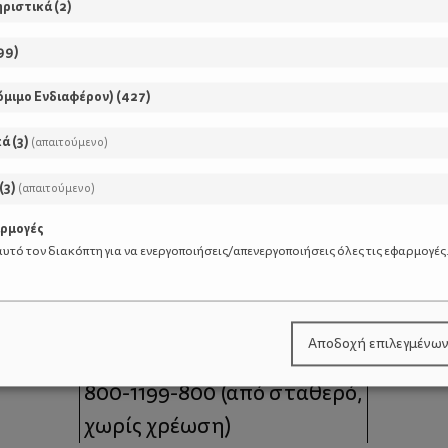
ηριστικά
(
2
)
99
)
όμιμο Ενδιαφέρον)
(
427
)
κά
(
3
)
(απαιτούμενο)
(
3
)
(απαιτούμενο)
αρμογές
υτό τον διακόπτη για να ενεργοποιήσεις/απενεργοποιήσεις όλες τις εφαρμογές
μοι
Επικοινωνία
Αποδοχή επιλεγμένω
 moms
Τηλέφωνο Επικοινωνίας:
800-1199-800
(από σταθερό,
χωρίς χρέωση)