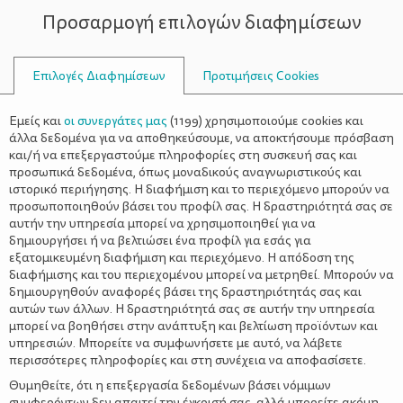
Προσαρμογή επιλογών διαφημίσεων
ΣΥΜΒΟΥΛΟΙ
Επιλογές Διαφημίσεων
Προτιμήσεις Cookies
ΔΌΝΤΙΑ
Εμείς και
οι συνεργάτες μας
(
1199
) χρησιμοποιούμε cookies και
άλλα δεδομένα για να αποθηκεύσουμε, να αποκτήσουμε πρόσβαση
και/ή να επεξεργαστούμε πληροφορίες στη συσκευή σας και
προσωπικά δεδομένα, όπως μοναδικούς αναγνωριστικούς και
ιστορικό περιήγησης. Η διαφήμιση και το περιεχόμενο μπορούν να
προσωποποιηθούν βάσει του προφίλ σας. Η δραστηριότητά σας σε
αυτήν την υπηρεσία μπορεί να χρησιμοποιηθεί για να
δημιουργήσει ή να βελτιώσει ένα προφίλ για εσάς για
εξατομικευμένη διαφήμιση και περιεχόμενο. Η απόδοση της
διαφήμισης και του περιεχομένου μπορεί να μετρηθεί. Μπορούν να
δημιουργηθούν αναφορές βάσει της δραστηριότητάς σας και
αυτών των άλλων. Η δραστηριότητά σας σε αυτήν την υπηρεσία
μπορεί να βοηθήσει στην ανάπτυξη και βελτίωση προϊόντων και
υπηρεσιών. Μπορείτε να συμφωνήσετε με αυτό, να λάβετε
περισσότερες πληροφορίες και στη συνέχεια να αποφασίσετε.
Θυμηθείτε, ότι η επεξεργασία δεδομένων βάσει νόμιμων
συμφερόντων δεν απαιτεί την έγκρισή σας, αλλά μπορείτε ακόμη