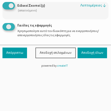
Οι Σύμβουλοι
Λεπτομέρειες
↓
Ειδικοί Σκοποί
(
3
)
Προϊόντα
(απαιτούμενο)
Για όλες τις εφαρμογές
Χρησιμοποίησε αυτό τον διακόπτη για να ενεργοποιήσεις/
Επικοινωνία
απενεργοποιήσεις όλες τις εφαρμογές.
Τηλέφωνο Επικοινωνίας:
800-1199-800
(από σταθερό,
Απόρριπτω
Αποδοχή επιλεγμένων
Αποδοχή όλων
χωρίς χρέωση)
powered by
createIT
Facebook
Instagram
Youtube
Spotify