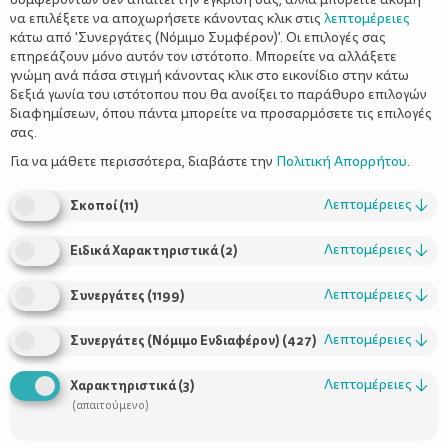
να επιλέξετε να αποχωρήσετε κάνοντας κλικ στις
λεπτομέρειες
κάτω από 'Συνεργάτες (Νόμιμο Συμφέρον)'. Οι επιλογές σας
επηρεάζουν μόνο αυτόν τον ιστότοπο. Μπορείτε να αλλάξετε
γνώμη ανά πάσα στιγμή κάνοντας κλικ στο εικονίδιο στην κάτω
δεξιά γωνία του ιστότοπου που θα ανοίξει το παράθυρο επιλογών
Αισθητική οδοντιατρική:
διαφημίσεων, όπου πάντα μπορείτε να προσαρμόσετε τις επιλογές
Αναβαθμίζοντας το χαμόγελο
σας.
Για να μάθετε περισσότερα, διαβάστε την
Πολιτική Απορρήτου
.
Λεπτομέρειες
↓
Σκοποί
(
11
)
Λεπτομέρειες
↓
Ειδικά Χαρακτηριστικά
(
2
)
Λεπτομέρειες
↓
Συνεργάτες
(
1199
)
Λεπτομέρειες
↓
Συνεργάτες (Νόμιμο Ενδιαφέρον)
(
427
)
Χρήσιμοι Σύνδεσμοι
Λεπτομέρειες
↓
Χαρακτηριστικά
(
3
)
(απαιτούμενο)
Τι είναι το ΔΕΛΤΑ moms