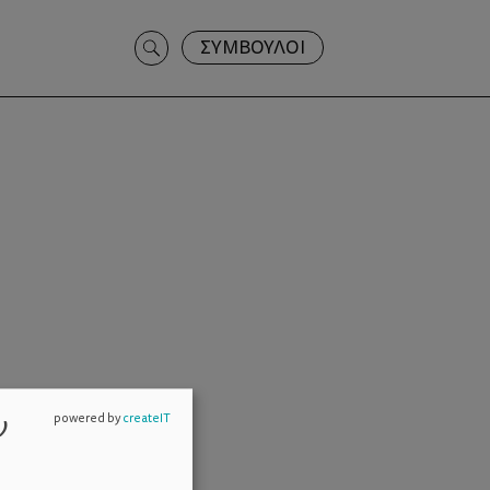
Search
ΣΥΜΒΟΥΛΟΙ
for:
ν
powered by
createIT