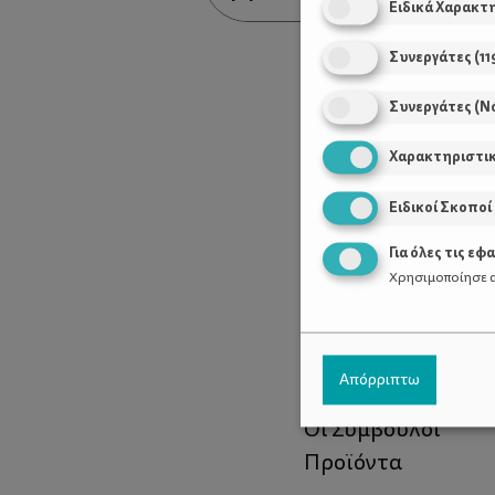
Ειδικά Χαρακτ
Συνεργάτες
(
11
Συνεργάτες (Ν
Χαρακτηριστι
Ειδικοί Σκοποί
Για όλες τις εφ
Χρησιμοποίησε α
Χρήσιμοι Σύνδεσ
Απόρριπτω
Τι είναι το ΔΕΛΤΑ
Οι Σύμβουλοι
Προϊόντα