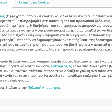
σεων
Προτιμήσεις Cookies
μας
(
1199
) χρησιμοποιούμε cookies και άλλα δεδομένα για να αποθηκε
ξεργαστούμε πληροφορίες στη συσκευή σας και προσωπικά δεδομένα,
τορικό περιήγησης. Η διαφήμιση και το περιεχόμενο μπορούν να προσ
ότητά σας σε αυτήν την υπηρεσία μπορεί να χρησιμοποιηθεί για να δη
α εσάς για εξατομικευμένη διαφήμιση και περιεχόμενο. Η απόδοση της
 μετρηθεί. Μπορούν να δημιουργηθούν αναφορές βάσει της δραστηρι
τητά σας σε αυτήν την υπηρεσία μπορεί να βοηθήσει στην ανάπτυξη 
ε να συμφωνήσετε με αυτό, να λάβετε περισσότερες πληροφορίες και 
ργασία δεδομένων βάσει νόμιμων συμφερόντων δεν απαιτεί την έγκρισή
αποχωρήσετε κάνοντας κλικ στις
λεπτομέρειες
κάτω από 'Συνεργάτες (Ν
ν μόνο αυτόν τον ιστότοπο. Μπορείτε να αλλάξετε γνώμη ανά πάσα στι
ξιά γωνία του ιστότοπου που θα ανοίξει το παράθυρο επιλογών διαφημ
ε τις επιλογές σας.
ερα, διαβάστε την
Πολιτική Απορρήτου
.
ξης 6-12