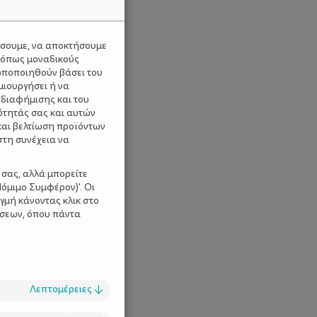
ύσουμε, να αποκτήσουμε
 όπως μοναδικούς
ωποποιηθούν βάσει του
μιουργήσει ή να
 διαφήμισης και του
ότητάς σας και αυτών
και βελτίωση προϊόντων
στη συνέχεια να
 σας, αλλά μπορείτε
όμιμο Συμφέρον)'. Οι
γμή κάνοντας κλικ στο
ίσεων, όπου πάντα
Λεπτομέρειες
↓