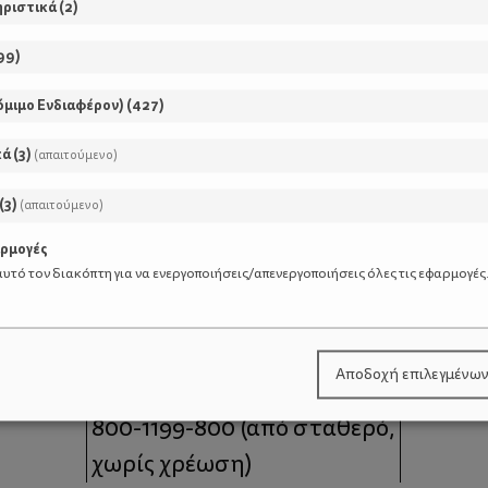
ηριστικά
(
2
)
99
)
όμιμο Ενδιαφέρον)
(
427
)
κά
(
3
)
(απαιτούμενο)
(
3
)
(απαιτούμενο)
αρμογές
υτό τον διακόπτη για να ενεργοποιήσεις/απενεργοποιήσεις όλες τις εφαρμογές
μοι
Επικοινωνία
Αποδοχή επιλεγμένω
 moms
Τηλέφωνο Επικοινωνίας:
800-1199-800
(από σταθερό,
χωρίς χρέωση)