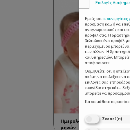
Επιλογές Διαφημί
Εμείς και
οι συνεργάτες 
πρόσβαση και/ή να επε
αναγνωριστικούς και ισ
προφίλ σας. Η δραστηρι
βελτιώσει ένα προφίλ γι
περιεχομένου μπορεί να
των άλλων. Η δραστηριό
και υπηρεσιών. Μπορείτ
αποφασίσετε.
Θυμηθείτε, ότι η επεξε
ακόμη να επιλέξετε να 
επιλογές σας επηρεάζου
εικονίδιο στην κάτω δε
μπορείτε να προσαρμόσετ
Για να μάθετε περισσότ
Σκοποί
(
11
)
Ημερολόγιο Κινητικής Ανάπτυ
μηνών