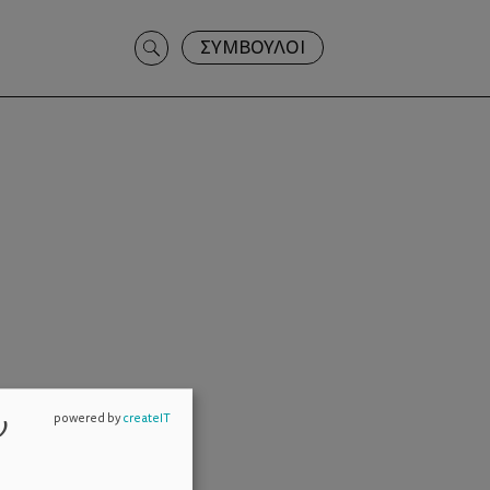
Search
ΣΥΜΒΟΥΛΟΙ
for:
ν
powered by
createIT