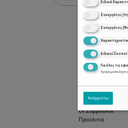
Ειδικά Χαρακτ
Συνεργάτες
(
11
Συνεργάτες (Ν
Χαρακτηριστι
Ειδικοί Σκοποί
Για όλες τις εφ
Χρησιμοποίησε α
Χρήσιμοι Σύνδεσ
Απόρριπτω
Τι είναι το ΔΕΛΤΑ
Οι Σύμβουλοι
Προϊόντα