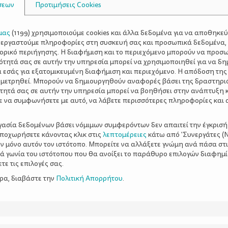
σεων
Προτιμήσεις Cookies
μας
(
1199
) χρησιμοποιούμε cookies και άλλα δεδομένα για να αποθηκε
ξεργαστούμε πληροφορίες στη συσκευή σας και προσωπικά δεδομένα,
τορικό περιήγησης. Η διαφήμιση και το περιεχόμενο μπορούν να προσ
ότητά σας σε αυτήν την υπηρεσία μπορεί να χρησιμοποιηθεί για να δη
α εσάς για εξατομικευμένη διαφήμιση και περιεχόμενο. Η απόδοση της
 μετρηθεί. Μπορούν να δημιουργηθούν αναφορές βάσει της δραστηρι
τητά σας σε αυτήν την υπηρεσία μπορεί να βοηθήσει στην ανάπτυξη 
ε να συμφωνήσετε με αυτό, να λάβετε περισσότερες πληροφορίες και 
ργασία δεδομένων βάσει νόμιμων συμφερόντων δεν απαιτεί την έγκρισή
αποχωρήσετε κάνοντας κλικ στις
λεπτομέρειες
κάτω από 'Συνεργάτες (Ν
ν μόνο αυτόν τον ιστότοπο. Μπορείτε να αλλάξετε γνώμη ανά πάσα στι
ξιά γωνία του ιστότοπου που θα ανοίξει το παράθυρο επιλογών διαφημ
ε τις επιλογές σας.
ερα, διαβάστε την
Πολιτική Απορρήτου
.
ικές