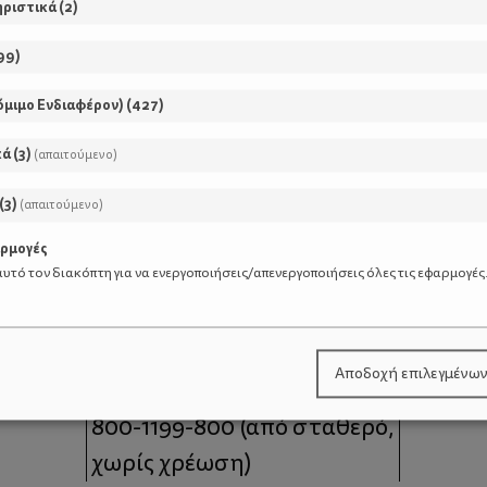
ηριστικά
(
2
)
99
)
όμιμο Ενδιαφέρον)
(
427
)
κά
(
3
)
(απαιτούμενο)
(
3
)
(απαιτούμενο)
αρμογές
υτό τον διακόπτη για να ενεργοποιήσεις/απενεργοποιήσεις όλες τις εφαρμογές
μοι
Επικοινωνία
Αποδοχή επιλεγμένω
 moms
Τηλέφωνο Επικοινωνίας:
800-1199-800
(από σταθερό,
χωρίς χρέωση)