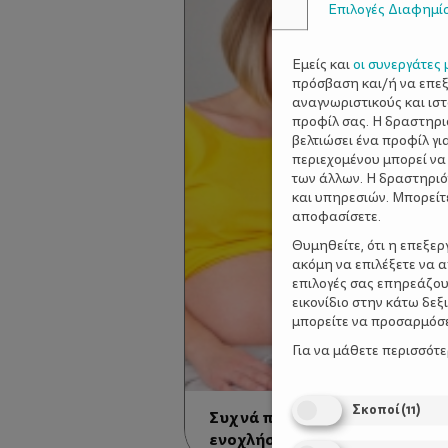
Επιλογές Διαφημί
Εμείς και
οι συνεργάτες 
πρόσβαση και/ή να επε
αναγνωριστικούς και ισ
προφίλ σας. Η δραστηρι
βελτιώσει ένα προφίλ γι
περιεχομένου μπορεί να
των άλλων. Η δραστηριό
και υπηρεσιών. Μπορείτ
αποφασίσετε.
Θυμηθείτε, ότι η επεξε
ακόμη να επιλέξετε να 
επιλογές σας επηρεάζου
εικονίδιο στην κάτω δε
μπορείτε να προσαρμόσετ
Για να μάθετε περισσότ
Σκοποί
(
11
)
Συχνά προβλήματα (φυσιολογ
ενοχλήσεις) στην εγκυμοσύνη