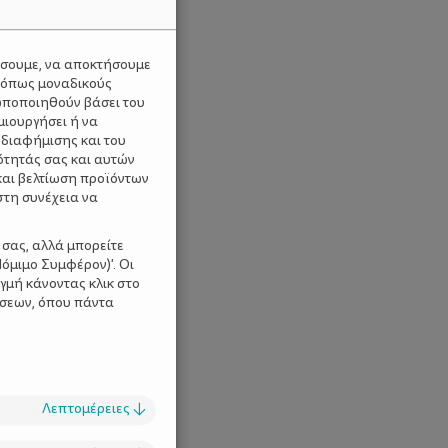
ύσουμε, να αποκτήσουμε
 όπως μοναδικούς
ωποποιηθούν βάσει του
μιουργήσει ή να
 διαφήμισης και του
ότητάς σας και αυτών
και βελτίωση προϊόντων
στη συνέχεια να
 σας, αλλά μπορείτε
όμιμο Συμφέρον)'. Οι
γμή κάνοντας κλικ στο
ίσεων, όπου πάντα
Λεπτομέρειες
↓