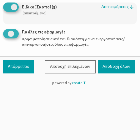
Οι Σύμβουλοι
Λεπτομέρειες
↓
Ειδικοί Σκοποί
(
3
)
Προϊόντα
(απαιτούμενο)
Για όλες τις εφαρμογές
Χρησιμοποίησε αυτό τον διακόπτη για να ενεργοποιήσεις/
Επικοινωνία
απενεργοποιήσεις όλες τις εφαρμογές.
Τηλέφωνο Επικοινωνίας:
800-1199-800
(από σταθερό,
Απόρριπτω
Αποδοχή επιλεγμένων
Αποδοχή όλων
χωρίς χρέωση)
powered by
createIT
Facebook
Instagram
Youtube
Spotify