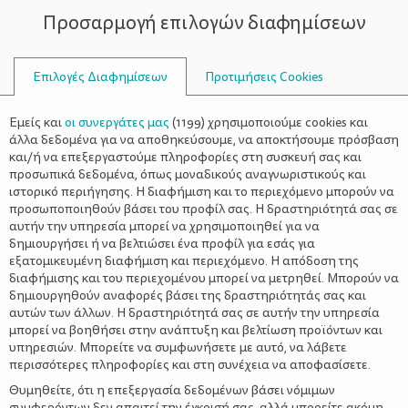
Προσαρμογή επιλογών διαφημίσεων
ΣΥΜΒΟΥΛΟΙ
Επιλογές Διαφημίσεων
Προτιμήσεις Cookies
ΈΜΠΙΣΤΟΣ ΦΊΛΟΣ
Εμείς και
οι συνεργάτες μας
(
1199
) χρησιμοποιούμε cookies και
άλλα δεδομένα για να αποθηκεύσουμε, να αποκτήσουμε πρόσβαση
και/ή να επεξεργαστούμε πληροφορίες στη συσκευή σας και
προσωπικά δεδομένα, όπως μοναδικούς αναγνωριστικούς και
ιστορικό περιήγησης. Η διαφήμιση και το περιεχόμενο μπορούν να
προσωποποιηθούν βάσει του προφίλ σας. Η δραστηριότητά σας σε
αυτήν την υπηρεσία μπορεί να χρησιμοποιηθεί για να
δημιουργήσει ή να βελτιώσει ένα προφίλ για εσάς για
εξατομικευμένη διαφήμιση και περιεχόμενο. Η απόδοση της
διαφήμισης και του περιεχομένου μπορεί να μετρηθεί. Μπορούν να
δημιουργηθούν αναφορές βάσει της δραστηριότητάς σας και
αυτών των άλλων. Η δραστηριότητά σας σε αυτήν την υπηρεσία
μπορεί να βοηθήσει στην ανάπτυξη και βελτίωση προϊόντων και
υπηρεσιών. Μπορείτε να συμφωνήσετε με αυτό, να λάβετε
περισσότερες πληροφορίες και στη συνέχεια να αποφασίσετε.
Θυμηθείτε, ότι η επεξεργασία δεδομένων βάσει νόμιμων
συμφερόντων δεν απαιτεί την έγκρισή σας, αλλά μπορείτε ακόμη