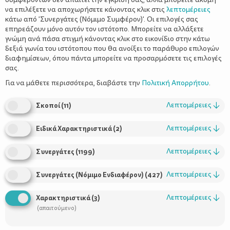
να επιλέξετε να αποχωρήσετε κάνοντας κλικ στις
λεπτομέρειες
κάτω από 'Συνεργάτες (Νόμιμο Συμφέρον)'. Οι επιλογές σας
επηρεάζουν μόνο αυτόν τον ιστότοπο. Μπορείτε να αλλάξετε
γνώμη ανά πάσα στιγμή κάνοντας κλικ στο εικονίδιο στην κάτω
δεξιά γωνία του ιστότοπου που θα ανοίξει το παράθυρο επιλογών
Το νάνι του: από τον πρώτο χρόνο
διαφημίσεων, όπου πάντα μπορείτε να προσαρμόσετε τις επιλογές
μέχρι το σχολείο
σας.
Για να μάθετε περισσότερα, διαβάστε την
Πολιτική Απορρήτου
.
Λεπτομέρειες
↓
Σκοποί
(
11
)
Λεπτομέρειες
↓
Ειδικά Χαρακτηριστικά
(
2
)
Λεπτομέρειες
↓
Συνεργάτες
(
1199
)
Λεπτομέρειες
↓
Συνεργάτες (Νόμιμο Ενδιαφέρον)
(
427
)
Χρήσιμοι Σύνδεσμοι
Λεπτομέρειες
↓
Χαρακτηριστικά
(
3
)
(απαιτούμενο)
Τι είναι το ΔΕΛΤΑ moms