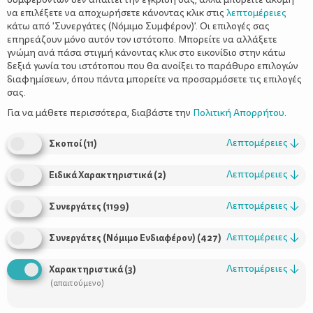
να επιλέξετε να αποχωρήσετε κάνοντας κλικ στις
λεπτομέρειες
κάτω από 'Συνεργάτες (Νόμιμο Συμφέρον)'. Οι επιλογές σας
επηρεάζουν μόνο αυτόν τον ιστότοπο. Μπορείτε να αλλάξετε
γνώμη ανά πάσα στιγμή κάνοντας κλικ στο εικονίδιο στην κάτω
δεξιά γωνία του ιστότοπου που θα ανοίξει το παράθυρο επιλογών
Διατροφή παιδιών προσχολικής και
διαφημίσεων, όπου πάντα μπορείτε να προσαρμόσετε τις επιλογές
σχολικής ηλικίας
σας.
Για να μάθετε περισσότερα, διαβάστε την
Πολιτική Απορρήτου
.
Λεπτομέρειες
↓
Σκοποί
(
11
)
Λεπτομέρειες
↓
Ειδικά Χαρακτηριστικά
(
2
)
Λεπτομέρειες
↓
Συνεργάτες
(
1199
)
Λεπτομέρειες
↓
Συνεργάτες (Νόμιμο Ενδιαφέρον)
(
427
)
Χρήσιμοι Σύνδεσμοι
Λεπτομέρειες
↓
Χαρακτηριστικά
(
3
)
(απαιτούμενο)
Τι είναι το ΔΕΛΤΑ moms