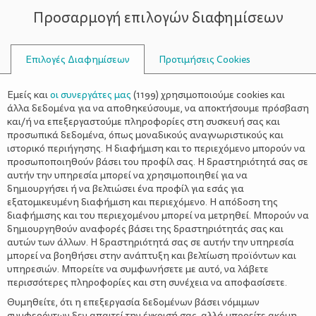
Προσαρμογή επιλογών διαφημίσεων
ΣΥΜΒΟΥΛΟΙ
Επιλογές Διαφημίσεων
Προτιμήσεις Cookies
ΕΜΦΆΝΙΣΗ ΠΑΧΥΣΑΡΚΊΑΣ
Εμείς και
οι συνεργάτες μας
(
1199
) χρησιμοποιούμε cookies και
άλλα δεδομένα για να αποθηκεύσουμε, να αποκτήσουμε πρόσβαση
και/ή να επεξεργαστούμε πληροφορίες στη συσκευή σας και
προσωπικά δεδομένα, όπως μοναδικούς αναγνωριστικούς και
ιστορικό περιήγησης. Η διαφήμιση και το περιεχόμενο μπορούν να
προσωποποιηθούν βάσει του προφίλ σας. Η δραστηριότητά σας σε
αυτήν την υπηρεσία μπορεί να χρησιμοποιηθεί για να
δημιουργήσει ή να βελτιώσει ένα προφίλ για εσάς για
εξατομικευμένη διαφήμιση και περιεχόμενο. Η απόδοση της
διαφήμισης και του περιεχομένου μπορεί να μετρηθεί. Μπορούν να
δημιουργηθούν αναφορές βάσει της δραστηριότητάς σας και
αυτών των άλλων. Η δραστηριότητά σας σε αυτήν την υπηρεσία
μπορεί να βοηθήσει στην ανάπτυξη και βελτίωση προϊόντων και
υπηρεσιών. Μπορείτε να συμφωνήσετε με αυτό, να λάβετε
περισσότερες πληροφορίες και στη συνέχεια να αποφασίσετε.
Θυμηθείτε, ότι η επεξεργασία δεδομένων βάσει νόμιμων
συμφερόντων δεν απαιτεί την έγκρισή σας, αλλά μπορείτε ακόμη