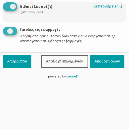
Οι Σύμβουλοι
Λεπτομέρειες
↓
Ειδικοί Σκοποί
(
3
)
Προϊόντα
(απαιτούμενο)
Για όλες τις εφαρμογές
Χρησιμοποίησε αυτό τον διακόπτη για να ενεργοποιήσεις/
Επικοινωνία
απενεργοποιήσεις όλες τις εφαρμογές.
Τηλέφωνο Επικοινωνίας:
800-1199-800
(από σταθερό,
Απόρριπτω
Αποδοχή επιλεγμένων
Αποδοχή όλων
χωρίς χρέωση)
powered by
createIT
Facebook
Instagram
Youtube
Spotify