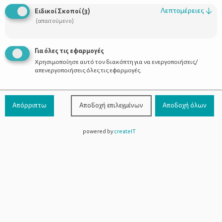
Οι Σύμβουλοι
Λεπτομέρειες
↓
Ειδικοί Σκοποί
(
3
)
Προϊόντα
(απαιτούμενο)
Για όλες τις εφαρμογές
Χρησιμοποίησε αυτό τον διακόπτη για να ενεργοποιήσεις/
Επικοινωνία
απενεργοποιήσεις όλες τις εφαρμογές.
Τηλέφωνο Επικοινωνίας:
800-1199-800
(από σταθερό,
Απόρριπτω
Αποδοχή επιλεγμένων
Αποδοχή όλων
χωρίς χρέωση)
powered by
createIT
Facebook
Instagram
Youtube
Spotify