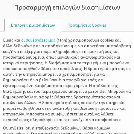
Προσαρμογή επιλογών διαφημίσεων
ΣΥΜΒΟΥΛΟΙ
Επιλογές Διαφημίσεων
Προτιμήσεις Cookies
ΕΝΌΧΛΗΣΗ
Εμείς και
οι συνεργάτες μας
(
1199
) χρησιμοποιούμε cookies και
άλλα δεδομένα για να αποθηκεύσουμε, να αποκτήσουμε πρόσβαση
και/ή να επεξεργαστούμε πληροφορίες στη συσκευή σας και
προσωπικά δεδομένα, όπως μοναδικούς αναγνωριστικούς και
ιστορικό περιήγησης. Η διαφήμιση και το περιεχόμενο μπορούν να
προσωποποιηθούν βάσει του προφίλ σας. Η δραστηριότητά σας σε
αυτήν την υπηρεσία μπορεί να χρησιμοποιηθεί για να
δημιουργήσει ή να βελτιώσει ένα προφίλ για εσάς για
εξατομικευμένη διαφήμιση και περιεχόμενο. Η απόδοση της
διαφήμισης και του περιεχομένου μπορεί να μετρηθεί. Μπορούν να
δημιουργηθούν αναφορές βάσει της δραστηριότητάς σας και
αυτών των άλλων. Η δραστηριότητά σας σε αυτήν την υπηρεσία
μπορεί να βοηθήσει στην ανάπτυξη και βελτίωση προϊόντων και
υπηρεσιών. Μπορείτε να συμφωνήσετε με αυτό, να λάβετε
περισσότερες πληροφορίες και στη συνέχεια να αποφασίσετε.
Θυμηθείτε, ότι η επεξεργασία δεδομένων βάσει νόμιμων
συμφερόντων δεν απαιτεί την έγκρισή σας, αλλά μπορείτε ακόμη