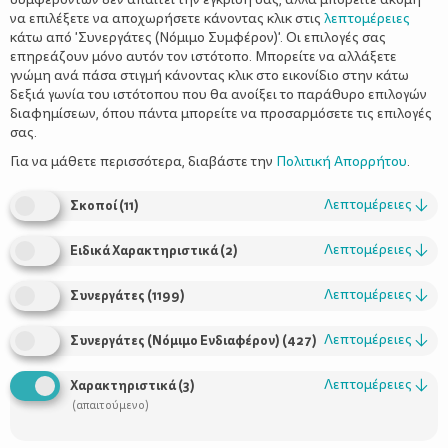
να επιλέξετε να αποχωρήσετε κάνοντας κλικ στις
λεπτομέρειες
κάτω από 'Συνεργάτες (Νόμιμο Συμφέρον)'. Οι επιλογές σας
επηρεάζουν μόνο αυτόν τον ιστότοπο. Μπορείτε να αλλάξετε
γνώμη ανά πάσα στιγμή κάνοντας κλικ στο εικονίδιο στην κάτω
δεξιά γωνία του ιστότοπου που θα ανοίξει το παράθυρο επιλογών
Λοχεία - Απλές γυμναστικές ασκήσεις
διαφημίσεων, όπου πάντα μπορείτε να προσαρμόσετε τις επιλογές
μετά τον τοκετό
σας.
Για να μάθετε περισσότερα, διαβάστε την
Πολιτική Απορρήτου
.
Λεπτομέρειες
↓
Σκοποί
(
11
)
Λεπτομέρειες
↓
Ειδικά Χαρακτηριστικά
(
2
)
Λεπτομέρειες
↓
Συνεργάτες
(
1199
)
Λεπτομέρειες
↓
Συνεργάτες (Νόμιμο Ενδιαφέρον)
(
427
)
Χρήσιμοι Σύνδεσμοι
Λεπτομέρειες
↓
Χαρακτηριστικά
(
3
)
(απαιτούμενο)
Τι είναι το ΔΕΛΤΑ moms