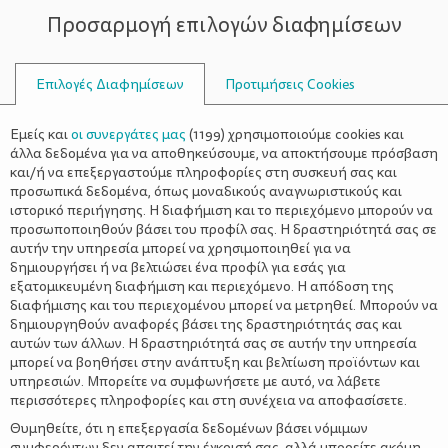
Προσαρμογή επιλογών διαφημίσεων
ΣΥΜΒΟΥΛΟΙ
Επιλογές Διαφημίσεων
Προτιμήσεις Cookies
ΕΣΤΊΕΣ
Εμείς και
οι συνεργάτες μας
(
1199
) χρησιμοποιούμε cookies και
άλλα δεδομένα για να αποθηκεύσουμε, να αποκτήσουμε πρόσβαση
και/ή να επεξεργαστούμε πληροφορίες στη συσκευή σας και
προσωπικά δεδομένα, όπως μοναδικούς αναγνωριστικούς και
ιστορικό περιήγησης. Η διαφήμιση και το περιεχόμενο μπορούν να
προσωποποιηθούν βάσει του προφίλ σας. Η δραστηριότητά σας σε
αυτήν την υπηρεσία μπορεί να χρησιμοποιηθεί για να
δημιουργήσει ή να βελτιώσει ένα προφίλ για εσάς για
εξατομικευμένη διαφήμιση και περιεχόμενο. Η απόδοση της
διαφήμισης και του περιεχομένου μπορεί να μετρηθεί. Μπορούν να
δημιουργηθούν αναφορές βάσει της δραστηριότητάς σας και
αυτών των άλλων. Η δραστηριότητά σας σε αυτήν την υπηρεσία
μπορεί να βοηθήσει στην ανάπτυξη και βελτίωση προϊόντων και
υπηρεσιών. Μπορείτε να συμφωνήσετε με αυτό, να λάβετε
περισσότερες πληροφορίες και στη συνέχεια να αποφασίσετε.
Θυμηθείτε, ότι η επεξεργασία δεδομένων βάσει νόμιμων
συμφερόντων δεν απαιτεί την έγκρισή σας, αλλά μπορείτε ακόμη