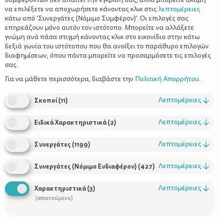
να επιλέξετε να αποχωρήσετε κάνοντας κλικ στις
λεπτομέρειες
κάτω από 'Συνεργάτες (Νόμιμο Συμφέρον)'. Οι επιλογές σας
επηρεάζουν μόνο αυτόν τον ιστότοπο. Μπορείτε να αλλάξετε
γνώμη ανά πάσα στιγμή κάνοντας κλικ στο εικονίδιο στην κάτω
δεξιά γωνία του ιστότοπου που θα ανοίξει το παράθυρο επιλογών
Νικήστε τα μικρόβια
διαφημίσεων, όπου πάντα μπορείτε να προσαρμόσετε τις επιλογές
σας.
Για να μάθετε περισσότερα, διαβάστε την
Πολιτική Απορρήτου
.
Λεπτομέρειες
↓
Σκοποί
(
11
)
Λεπτομέρειες
↓
Ειδικά Χαρακτηριστικά
(
2
)
Λεπτομέρειες
↓
Συνεργάτες
(
1199
)
Λεπτομέρειες
↓
Συνεργάτες (Νόμιμο Ενδιαφέρον)
(
427
)
Χρήσιμοι Σύνδεσμοι
Λεπτομέρειες
↓
Χαρακτηριστικά
(
3
)
Τι είναι το ΔΕΛΤΑ moms
(απαιτούμενο)
Οι Σύμβουλοι