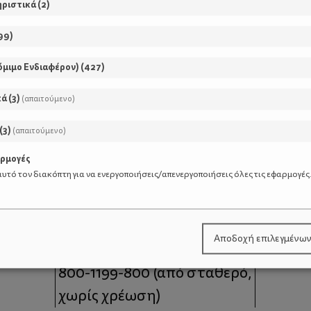
ηριστικά
(
2
)
99
)
όμιμο Ενδιαφέρον)
(
427
)
κά
(
3
)
(απαιτούμενο)
(
3
)
(απαιτούμενο)
αρμογές
υτό τον διακόπτη για να ενεργοποιήσεις/απενεργοποιήσεις όλες τις εφαρμογές
μοι
Επικοινωνία
Αποδοχή επιλεγμένω
 moms
Τηλέφωνο Επικοινωνίας:
800-1199-800
(από σταθερό,
χωρίς χρέωση)