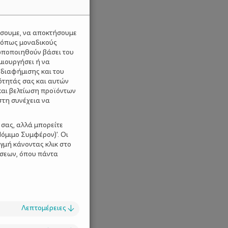
ύσουμε, να αποκτήσουμε
 όπως μοναδικούς
ωποποιηθούν βάσει του
μιουργήσει ή να
 διαφήμισης και του
ότητάς σας και αυτών
και βελτίωση προϊόντων
στη συνέχεια να
 σας, αλλά μπορείτε
όμιμο Συμφέρον)'. Οι
γμή κάνοντας κλικ στο
ίσεων, όπου πάντα
Λεπτομέρειες
↓