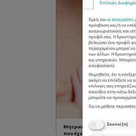
Επιλογές Διαφημί
Εμείς και
οι συνεργάτες 
πρόσβαση και/ή να επε
αναγνωριστικούς και ισ
προφίλ σας. Η δραστηρι
βελτιώσει ένα προφίλ γι
περιεχομένου μπορεί να
των άλλων. Η δραστηριό
και υπηρεσιών. Μπορείτ
αποφασίσετε.
Θυμηθείτε, ότι η επεξε
ακόμη να επιλέξετε να 
επιλογές σας επηρεάζου
εικονίδιο στην κάτω δε
μπορείτε να προσαρμόσετ
Για να μάθετε περισσότ
Σκοποί
(
11
)
Μητρικό Γάλα - Το καλύτερο γά
που έχει ετοιμάσει η φύση