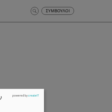
Search
ΣΥΜΒΟΥΛΟΙ
for:
ν
powered by
createIT