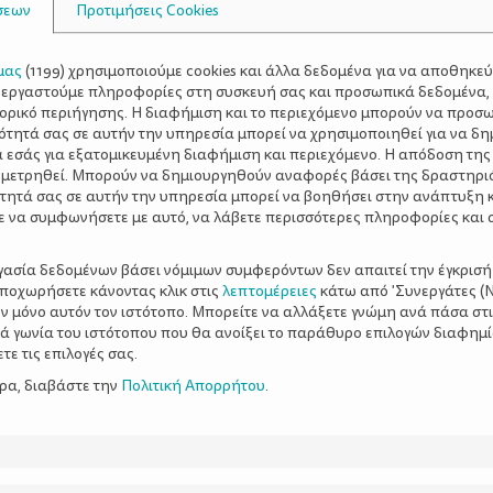
σεων
Προτιμήσεις Cookies
μας
(
1199
) χρησιμοποιούμε cookies και άλλα δεδομένα για να αποθηκε
ξεργαστούμε πληροφορίες στη συσκευή σας και προσωπικά δεδομένα,
τορικό περιήγησης. Η διαφήμιση και το περιεχόμενο μπορούν να προσ
ότητά σας σε αυτήν την υπηρεσία μπορεί να χρησιμοποιηθεί για να δη
α εσάς για εξατομικευμένη διαφήμιση και περιεχόμενο. Η απόδοση της
 μετρηθεί. Μπορούν να δημιουργηθούν αναφορές βάσει της δραστηρι
τητά σας σε αυτήν την υπηρεσία μπορεί να βοηθήσει στην ανάπτυξη 
ε να συμφωνήσετε με αυτό, να λάβετε περισσότερες πληροφορίες και 
ργασία δεδομένων βάσει νόμιμων συμφερόντων δεν απαιτεί την έγκρισή
αποχωρήσετε κάνοντας κλικ στις
λεπτομέρειες
κάτω από 'Συνεργάτες (Ν
ν μόνο αυτόν τον ιστότοπο. Μπορείτε να αλλάξετε γνώμη ανά πάσα στι
ξιά γωνία του ιστότοπου που θα ανοίξει το παράθυρο επιλογών διαφημ
ε τις επιλογές σας.
ερα, διαβάστε την
Πολιτική Απορρήτου
.
λα είναι αυτό