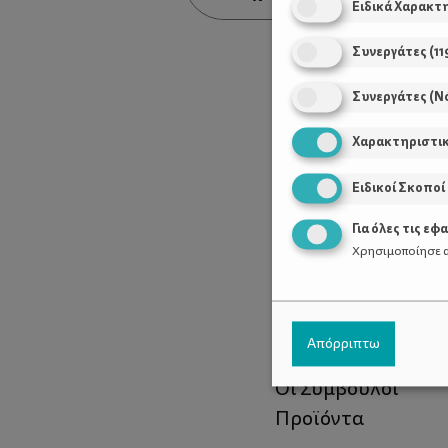
Ειδικά Χαρακτ
Συνεργάτες
(
11
Συνεργάτες (Ν
Χαρακτηριστι
Ειδικοί Σκοποί
Για όλες τις εφ
Χρησιμοποίησε α
Χρήσιμοι Σύνδεσ
Απόρριπτω
Τι είναι το ΔΕΛΤΑ
Οι Σύμβουλοι
Προϊόντα