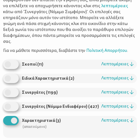
να επιλέξετε να αποχωρήσετε κάνοντας κλικ στις
λεπτομέρειες
κάτω από 'Συνεργάτες (Νόμιμο Συμφέρον)'. Οι επιλογές σας
επηρεάζουν μόνο αυτόν τον ιστότοπο. Μπορείτε να αλλάξετε
γνώμη ανά πάσα στιγμή κάνοντας κλικ στο εικονίδιο στην κάτω
δεξιά γωνία του ιστότοπου που θα ανοίξει το παράθυρο επιλογών
Μικροί Ατακαδόροι Στο Σπίτι :D
διαφημίσεων, όπου πάντα μπορείτε να προσαρμόσετε τις επιλογές
σας.
Για να μάθετε περισσότερα, διαβάστε την
Πολιτική Απορρήτου
.
Λεπτομέρειες
↓
Σκοποί
(
11
)
Λεπτομέρειες
↓
Ειδικά Χαρακτηριστικά
(
2
)
Λεπτομέρειες
↓
Συνεργάτες
(
1199
)
Λεπτομέρειες
↓
Συνεργάτες (Νόμιμο Ενδιαφέρον)
(
427
)
Λεπτομέρειες
↓
Χαρακτηριστικά
(
3
)
(απαιτούμενο)