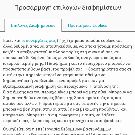
Προσαρμογή επιλογών διαφημίσεων
ΣΥΜΒΟΥΛΟΙ
Επιλογές Διαφημίσεων
Προτιμήσεις Cookies
ΓΈΛΙΟ
Εμείς και
οι συνεργάτες μας
(
1199
) χρησιμοποιούμε cookies και
άλλα δεδομένα για να αποθηκεύσουμε, να αποκτήσουμε πρόσβαση
και/ή να επεξεργαστούμε πληροφορίες στη συσκευή σας και
προσωπικά δεδομένα, όπως μοναδικούς αναγνωριστικούς και
ιστορικό περιήγησης. Η διαφήμιση και το περιεχόμενο μπορούν να
προσωποποιηθούν βάσει του προφίλ σας. Η δραστηριότητά σας σε
αυτήν την υπηρεσία μπορεί να χρησιμοποιηθεί για να
δημιουργήσει ή να βελτιώσει ένα προφίλ για εσάς για
εξατομικευμένη διαφήμιση και περιεχόμενο. Η απόδοση της
διαφήμισης και του περιεχομένου μπορεί να μετρηθεί. Μπορούν να
δημιουργηθούν αναφορές βάσει της δραστηριότητάς σας και
αυτών των άλλων. Η δραστηριότητά σας σε αυτήν την υπηρεσία
μπορεί να βοηθήσει στην ανάπτυξη και βελτίωση προϊόντων και
υπηρεσιών. Μπορείτε να συμφωνήσετε με αυτό, να λάβετε
περισσότερες πληροφορίες και στη συνέχεια να αποφασίσετε.
Θυμηθείτε, ότι η επεξεργασία δεδομένων βάσει νόμιμων
συμφερόντων δεν απαιτεί την έγκρισή σας, αλλά μπορείτε ακόμη