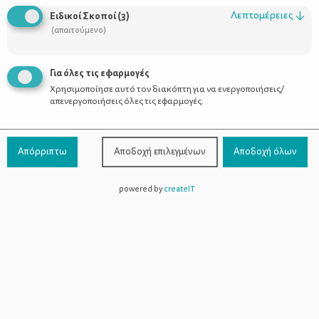
Λεπτομέρειες
↓
Ειδικοί Σκοποί
(
3
)
(απαιτούμενο)
«Γιατί, μαμά;» - Πώς μπορούν να σε
τρελάνουν οι απορίες ενός 2χρονου
Για όλες τις εφαρμογές
Χρησιμοποίησε αυτό τον διακόπτη για να ενεργοποιήσεις/
απενεργοποιήσεις όλες τις εφαρμογές.
Απόρριπτω
Αποδοχή επιλεγμένων
Αποδοχή όλων
powered by
createIT
Χρήσιμοι Σύνδεσμοι
Τι είναι το ΔΕΛΤΑ moms
Οι Σύμβουλοι