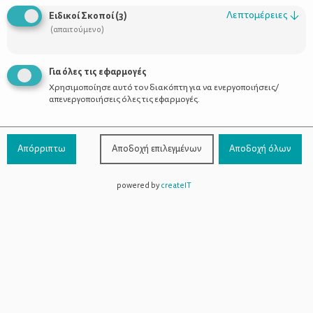
Οι Σύμβουλοι
Λεπτομέρειες
↓
Ειδικοί Σκοποί
(
3
)
Προϊόντα
(απαιτούμενο)
Για όλες τις εφαρμογές
Χρησιμοποίησε αυτό τον διακόπτη για να ενεργοποιήσεις/
Επικοινωνία
απενεργοποιήσεις όλες τις εφαρμογές.
Τηλέφωνο Επικοινωνίας:
800-1199-800
(από σταθερό,
Απόρριπτω
Αποδοχή επιλεγμένων
Αποδοχή όλων
χωρίς χρέωση)
powered by
createIT
Facebook
Instagram
Youtube
Spotify