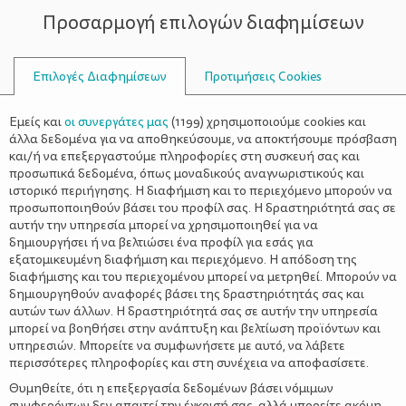
Προσαρμογή επιλογών διαφημίσεων
ΣΥΜΒΟΥΛΟΙ
Επιλογές Διαφημίσεων
Προτιμήσεις Cookies
ΓΙΑ ΤΑ ΔΙΚΑΙΏΜΑΤΑ ΤΟΥ ΠΑΙΔΙΟΎ
Εμείς και
οι συνεργάτες μας
(
1199
) χρησιμοποιούμε cookies και
άλλα δεδομένα για να αποθηκεύσουμε, να αποκτήσουμε πρόσβαση
και/ή να επεξεργαστούμε πληροφορίες στη συσκευή σας και
προσωπικά δεδομένα, όπως μοναδικούς αναγνωριστικούς και
ιστορικό περιήγησης. Η διαφήμιση και το περιεχόμενο μπορούν να
προσωποποιηθούν βάσει του προφίλ σας. Η δραστηριότητά σας σε
αυτήν την υπηρεσία μπορεί να χρησιμοποιηθεί για να
δημιουργήσει ή να βελτιώσει ένα προφίλ για εσάς για
εξατομικευμένη διαφήμιση και περιεχόμενο. Η απόδοση της
διαφήμισης και του περιεχομένου μπορεί να μετρηθεί. Μπορούν να
δημιουργηθούν αναφορές βάσει της δραστηριότητάς σας και
αυτών των άλλων. Η δραστηριότητά σας σε αυτήν την υπηρεσία
μπορεί να βοηθήσει στην ανάπτυξη και βελτίωση προϊόντων και
υπηρεσιών. Μπορείτε να συμφωνήσετε με αυτό, να λάβετε
περισσότερες πληροφορίες και στη συνέχεια να αποφασίσετε.
Θυμηθείτε, ότι η επεξεργασία δεδομένων βάσει νόμιμων
συμφερόντων δεν απαιτεί την έγκρισή σας, αλλά μπορείτε ακόμη