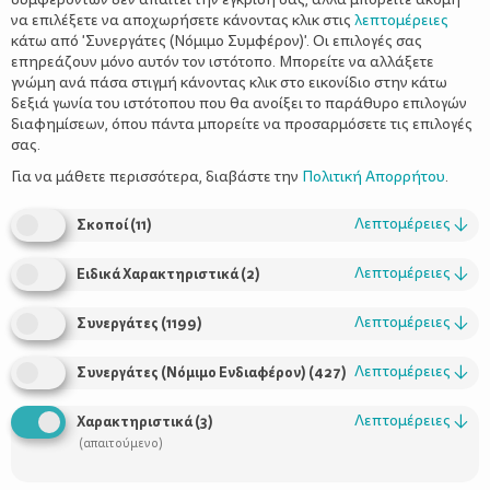
να επιλέξετε να αποχωρήσετε κάνοντας κλικ στις
λεπτομέρειες
κάτω από 'Συνεργάτες (Νόμιμο Συμφέρον)'. Οι επιλογές σας
επηρεάζουν μόνο αυτόν τον ιστότοπο. Μπορείτε να αλλάξετε
γνώμη ανά πάσα στιγμή κάνοντας κλικ στο εικονίδιο στην κάτω
δεξιά γωνία του ιστότοπου που θα ανοίξει το παράθυρο επιλογών
20 Νοεμβρίου - Παγκόσμια Ημέρα
διαφημίσεων, όπου πάντα μπορείτε να προσαρμόσετε τις επιλογές
Παιδιού και το σημαντικό της νόημα
σας.
Για να μάθετε περισσότερα, διαβάστε την
Πολιτική Απορρήτου
.
Λεπτομέρειες
↓
Σκοποί
(
11
)
Λεπτομέρειες
↓
Ειδικά Χαρακτηριστικά
(
2
)
Λεπτομέρειες
↓
Συνεργάτες
(
1199
)
Λεπτομέρειες
↓
Συνεργάτες (Νόμιμο Ενδιαφέρον)
(
427
)
Χρήσιμοι Σύνδεσμοι
Λεπτομέρειες
↓
Χαρακτηριστικά
(
3
)
(απαιτούμενο)
Τι είναι το ΔΕΛΤΑ moms