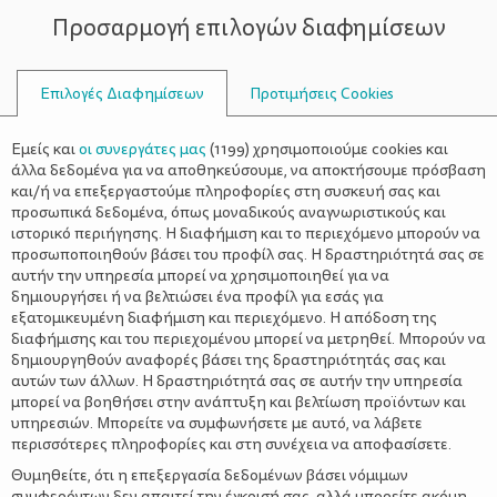
Προσαρμογή επιλογών διαφημίσεων
ΣΥΜΒΟΥΛΟΙ
Επιλογές Διαφημίσεων
Προτιμήσεις Cookies
ΓΚΡΙΝΙΆΞΕΙ
Εμείς και
οι συνεργάτες μας
(
1199
) χρησιμοποιούμε cookies και
άλλα δεδομένα για να αποθηκεύσουμε, να αποκτήσουμε πρόσβαση
και/ή να επεξεργαστούμε πληροφορίες στη συσκευή σας και
προσωπικά δεδομένα, όπως μοναδικούς αναγνωριστικούς και
ιστορικό περιήγησης. Η διαφήμιση και το περιεχόμενο μπορούν να
προσωποποιηθούν βάσει του προφίλ σας. Η δραστηριότητά σας σε
αυτήν την υπηρεσία μπορεί να χρησιμοποιηθεί για να
δημιουργήσει ή να βελτιώσει ένα προφίλ για εσάς για
εξατομικευμένη διαφήμιση και περιεχόμενο. Η απόδοση της
διαφήμισης και του περιεχομένου μπορεί να μετρηθεί. Μπορούν να
δημιουργηθούν αναφορές βάσει της δραστηριότητάς σας και
αυτών των άλλων. Η δραστηριότητά σας σε αυτήν την υπηρεσία
μπορεί να βοηθήσει στην ανάπτυξη και βελτίωση προϊόντων και
υπηρεσιών. Μπορείτε να συμφωνήσετε με αυτό, να λάβετε
περισσότερες πληροφορίες και στη συνέχεια να αποφασίσετε.
Θυμηθείτε, ότι η επεξεργασία δεδομένων βάσει νόμιμων
συμφερόντων δεν απαιτεί την έγκρισή σας, αλλά μπορείτε ακόμη