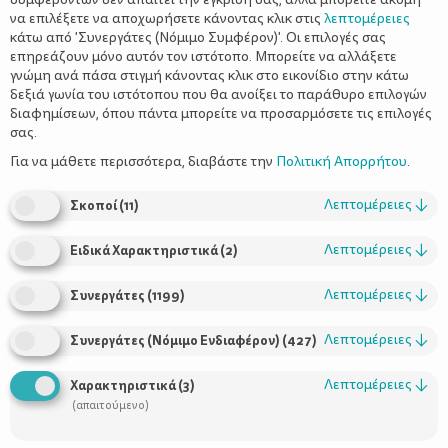
να επιλέξετε να αποχωρήσετε κάνοντας κλικ στις
λεπτομέρειες
κάτω από 'Συνεργάτες (Νόμιμο Συμφέρον)'. Οι επιλογές σας
επηρεάζουν μόνο αυτόν τον ιστότοπο. Μπορείτε να αλλάξετε
γνώμη ανά πάσα στιγμή κάνοντας κλικ στο εικονίδιο στην κάτω
δεξιά γωνία του ιστότοπου που θα ανοίξει το παράθυρο επιλογών
Γιατί γκρινιάζουν τα παιδιά και πώς θα
διαφημίσεων, όπου πάντα μπορείτε να προσαρμόσετε τις επιλογές
το αντιμετωπίσετε
σας.
Για να μάθετε περισσότερα, διαβάστε την
Πολιτική Απορρήτου
.
Λεπτομέρειες
↓
Σκοποί
(
11
)
Λεπτομέρειες
↓
Ειδικά Χαρακτηριστικά
(
2
)
Λεπτομέρειες
↓
Συνεργάτες
(
1199
)
Λεπτομέρειες
↓
Συνεργάτες (Νόμιμο Ενδιαφέρον)
(
427
)
Χρήσιμοι Σύνδεσμοι
Λεπτομέρειες
↓
Χαρακτηριστικά
(
3
)
(απαιτούμενο)
Τι είναι το ΔΕΛΤΑ moms