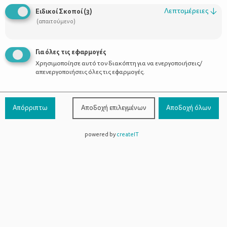
Οι Σύμβουλοι
Λεπτομέρειες
↓
Ειδικοί Σκοποί
(
3
)
Προϊόντα
(απαιτούμενο)
Για όλες τις εφαρμογές
Χρησιμοποίησε αυτό τον διακόπτη για να ενεργοποιήσεις/
Επικοινωνία
απενεργοποιήσεις όλες τις εφαρμογές.
Τηλέφωνο Επικοινωνίας:
800-1199-800
(από σταθερό,
Απόρριπτω
Αποδοχή επιλεγμένων
Αποδοχή όλων
χωρίς χρέωση)
powered by
createIT
Facebook
Instagram
Youtube
Spotify