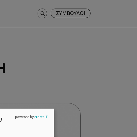
Search
ΣΥΜΒΟΥΛΟΙ
for:
Η
ν
powered by
createIT