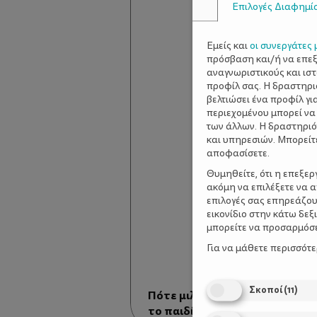
Επιλογές Διαφημί
Εμείς και
οι συνεργάτες 
πρόσβαση και/ή να επε
αναγνωριστικούς και ισ
προφίλ σας. Η δραστηρι
βελτιώσει ένα προφίλ γι
περιεχομένου μπορεί να
των άλλων. Η δραστηριό
και υπηρεσιών. Μπορείτ
αποφασίσετε.
Θυμηθείτε, ότι η επεξε
ακόμη να επιλέξετε να 
επιλογές σας επηρεάζου
εικονίδιο στην κάτω δε
μπορείτε να προσαρμόσετ
Για να μάθετε περισσότ
Σκοποί
(
11
)
Πότε μιλάνε τα παιδιά και πώ
το παιδί σας να μιλήσει