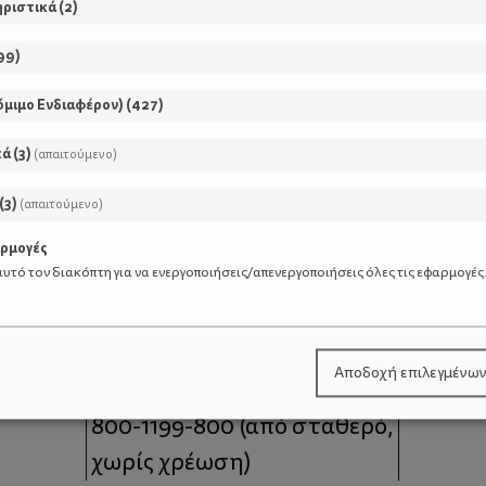
ηριστικά
(
2
)
99
)
όμιμο Ενδιαφέρον)
(
427
)
κά
(
3
)
(απαιτούμενο)
(
3
)
(απαιτούμενο)
αρμογές
υτό τον διακόπτη για να ενεργοποιήσεις/απενεργοποιήσεις όλες τις εφαρμογές
μοι
Επικοινωνία
Αποδοχή επιλεγμένω
 moms
Τηλέφωνο Επικοινωνίας:
800-1199-800
(από σταθερό,
χωρίς χρέωση)