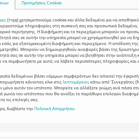
σεων
Προτιμήσεις Cookies
μας
(
1199
) χρησιμοποιούμε cookies και άλλα δεδομένα για να αποθηκε
ξεργαστούμε πληροφορίες στη συσκευή σας και προσωπικά δεδομένα,
τορικό περιήγησης. Η διαφήμιση και το περιεχόμενο μπορούν να προσ
ότητά σας σε αυτήν την υπηρεσία μπορεί να χρησιμοποιηθεί για να δη
α εσάς για εξατομικευμένη διαφήμιση και περιεχόμενο. Η απόδοση της
 μετρηθεί. Μπορούν να δημιουργηθούν αναφορές βάσει της δραστηρι
τητά σας σε αυτήν την υπηρεσία μπορεί να βοηθήσει στην ανάπτυξη 
ε να συμφωνήσετε με αυτό, να λάβετε περισσότερες πληροφορίες και 
ργασία δεδομένων βάσει νόμιμων συμφερόντων δεν απαιτεί την έγκρισή
αποχωρήσετε κάνοντας κλικ στις
λεπτομέρειες
κάτω από 'Συνεργάτες (Ν
ν μόνο αυτόν τον ιστότοπο. Μπορείτε να αλλάξετε γνώμη ανά πάσα στι
ξιά γωνία του ιστότοπου που θα ανοίξει το παράθυρο επιλογών διαφημ
ε τις επιλογές σας.
ερα, διαβάστε την
Πολιτική Απορρήτου
.
ς να βοηθήσετε
«Μπαμπά άτα!»: Υπόθεσ