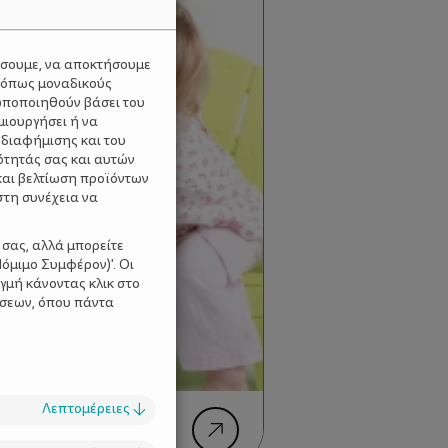
ύσουμε, να αποκτήσουμε
 όπως μοναδικούς
ωποποιηθούν βάσει του
μιουργήσει ή να
 διαφήμισης και του
ότητάς σας και αυτών
και βελτίωση προϊόντων
στη συνέχεια να
 σας, αλλά μπορείτε
όμιμο Συμφέρον)'. Οι
γμή κάνοντας κλικ στο
ίσεων, όπου πάντα
Λεπτομέρειες
↓
η ομιλία