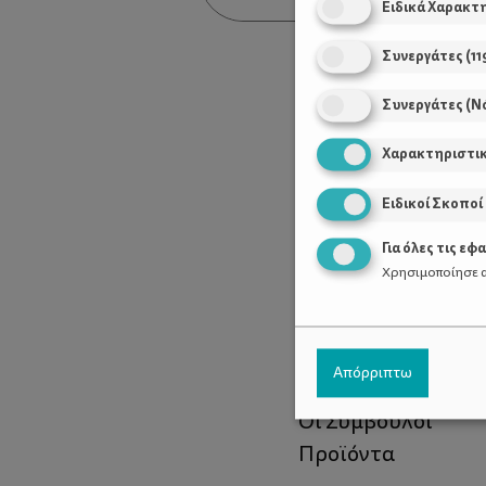
Ειδικά Χαρακτ
Συνεργάτες
(
11
Συνεργάτες (Ν
Χαρακτηριστι
Ειδικοί Σκοποί
Για όλες τις εφ
Χρησιμοποίησε α
Χρήσιμοι Σύνδεσ
Απόρριπτω
Τι είναι το ΔΕΛΤΑ
Οι Σύμβουλοι
Προϊόντα