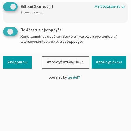
Λεπτομέρειες
↓
Ειδικοί Σκοποί
(
3
)
(απαιτούμενο)
Το μεγάλο δίλημμα: παιδικός σταθμός ή
σπίτι;
Για όλες τις εφαρμογές
Χρησιμοποίησε αυτό τον διακόπτη για να ενεργοποιήσεις/
απενεργοποιήσεις όλες τις εφαρμογές.
Απόρριπτω
Αποδοχή επιλεγμένων
Αποδοχή όλων
powered by
createIT
Χρήσιμοι Σύνδεσμοι
Τι είναι το ΔΕΛΤΑ moms
Οι Σύμβουλοι