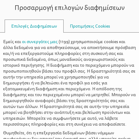
Προσαρμογή επιλογών διαφημίσεων
ΣΥΜΒΟΥΛΟΙ
Επιλογές Διαφημίσεων
Προτιμήσεις Cookies
ΓΝΏΣΕΙΣ
Εμείς και
οι συνεργάτες μας
(
1199
) χρησιμοποιούμε cookies και
άλλα δεδομένα για να αποθηκεύσουμε, να αποκτήσουμε πρόσβαση
και/ή να επεξεργαστούμε πληροφορίες στη συσκευή σας και
προσωπικά δεδομένα, όπως μοναδικούς αναγνωριστικούς και
ιστορικό περιήγησης. Η διαφήμιση και το περιεχόμενο μπορούν να
προσωποποιηθούν βάσει του προφίλ σας. Η δραστηριότητά σας σε
αυτήν την υπηρεσία μπορεί να χρησιμοποιηθεί για να
δημιουργήσει ή να βελτιώσει ένα προφίλ για εσάς για
εξατομικευμένη διαφήμιση και περιεχόμενο. Η απόδοση της
διαφήμισης και του περιεχομένου μπορεί να μετρηθεί. Μπορούν να
δημιουργηθούν αναφορές βάσει της δραστηριότητάς σας και
αυτών των άλλων. Η δραστηριότητά σας σε αυτήν την υπηρεσία
μπορεί να βοηθήσει στην ανάπτυξη και βελτίωση προϊόντων και
υπηρεσιών. Μπορείτε να συμφωνήσετε με αυτό, να λάβετε
περισσότερες πληροφορίες και στη συνέχεια να αποφασίσετε.
Θυμηθείτε, ότι η επεξεργασία δεδομένων βάσει νόμιμων
συμφερόντων δεν απαιτεί την έγκρισή σας, αλλά μπορείτε ακόμη