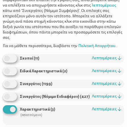
να επιλέξετε να αποχωρήσετε κάνοντας κλικ στις
λεπτομέρειες
κάτω από 'Συνεργάτες (Νόμιμο Συμφέρον)'. Οι επιλογές σας
επηρεάζουν μόνο αυτόν τον ιστότοπο. Μπορείτε να αλλάξετε
γνώμη ανά πάσα στιγμή κάνοντας κλικ στο εικονίδιο στην κάτω
δεξιά γωνία του ιστότοπου που θα ανοίξει το παράθυρο επιλογών
Γονιός δε γεννιέσαι, γίνεσαι
διαφημίσεων, όπου πάντα μπορείτε να προσαρμόσετε τις επιλογές
σας.
Για να μάθετε περισσότερα, διαβάστε την
Πολιτική Απορρήτου
.
Λεπτομέρειες
↓
Σκοποί
(
11
)
Λεπτομέρειες
↓
Ειδικά Χαρακτηριστικά
(
2
)
Λεπτομέρειες
↓
Συνεργάτες
(
1199
)
Λεπτομέρειες
↓
Συνεργάτες (Νόμιμο Ενδιαφέρον)
(
427
)
Λεπτομέρειες
↓
Χαρακτηριστικά
(
3
)
(απαιτούμενο)