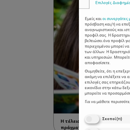
Επιλογές Διαφημί
Εμείς και
οι συνεργάτες 
πρόσβαση και/ή να επε
αναγνωριστικούς και ισ
προφίλ σας. Η δραστηρι
βελτιώσει ένα προφίλ γι
περιεχομένου μπορεί να
των άλλων. Η δραστηριό
και υπηρεσιών. Μπορείτ
αποφασίσετε.
Θυμηθείτε, ότι η επεξε
ακόμη να επιλέξετε να 
επιλογές σας επηρεάζου
εικονίδιο στην κάτω δε
μπορείτε να προσαρμόσετ
Για να μάθετε περισσότ
Σκοποί
(
11
)
Η τέλεια μητέρα είναι μύθος 
πράγματα γίνονται πιο απλά.