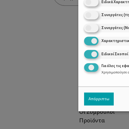
Ειδικά Χαρακτ
Συνεργάτες
(
11
Συνεργάτες (Ν
Χαρακτηριστι
Ειδικοί Σκοποί
Για όλες τις εφ
Χρησιμοποίησε α
Χρήσιμοι Σύνδεσ
Απόρριπτω
Τι είναι το ΔΕΛΤΑ
Οι Σύμβουλοι
Προϊόντα