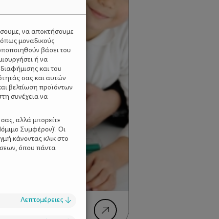
ύσουμε, να αποκτήσουμε
 όπως μοναδικούς
ωποποιηθούν βάσει του
μιουργήσει ή να
 διαφήμισης και του
ότητάς σας και αυτών
και βελτίωση προϊόντων
στη συνέχεια να
 σας, αλλά μπορείτε
όμιμο Συμφέρον)'. Οι
γμή κάνοντας κλικ στο
ίσεων, όπου πάντα
Λεπτομέρειες
↓
- Δύο ρόλοι ένα