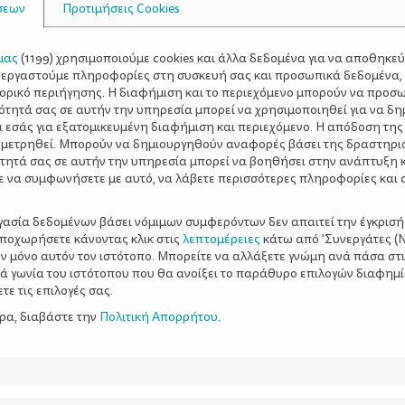
σεων
Προτιμήσεις Cookies
μας
(
1199
) χρησιμοποιούμε cookies και άλλα δεδομένα για να αποθηκε
ξεργαστούμε πληροφορίες στη συσκευή σας και προσωπικά δεδομένα,
τορικό περιήγησης. Η διαφήμιση και το περιεχόμενο μπορούν να προσ
ότητά σας σε αυτήν την υπηρεσία μπορεί να χρησιμοποιηθεί για να δη
α εσάς για εξατομικευμένη διαφήμιση και περιεχόμενο. Η απόδοση της
 μετρηθεί. Μπορούν να δημιουργηθούν αναφορές βάσει της δραστηρι
τητά σας σε αυτήν την υπηρεσία μπορεί να βοηθήσει στην ανάπτυξη 
ε να συμφωνήσετε με αυτό, να λάβετε περισσότερες πληροφορίες και 
ργασία δεδομένων βάσει νόμιμων συμφερόντων δεν απαιτεί την έγκρισή
αποχωρήσετε κάνοντας κλικ στις
λεπτομέρειες
κάτω από 'Συνεργάτες (Ν
ν μόνο αυτόν τον ιστότοπο. Μπορείτε να αλλάξετε γνώμη ανά πάσα στι
ξιά γωνία του ιστότοπου που θα ανοίξει το παράθυρο επιλογών διαφημ
ε τις επιλογές σας.
ερα, διαβάστε την
Πολιτική Απορρήτου
.
– Ορισμένα
Μονογονεϊκή οικογένεια 
πρόσωπο