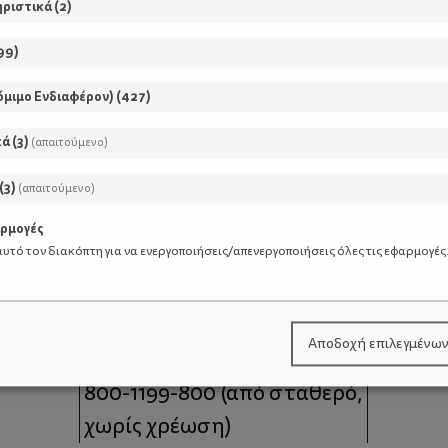
ηριστικά
(
2
)
99
)
όμιμο Ενδιαφέρον)
(
427
)
κά
(
3
)
(απαιτούμενο)
(
3
)
(απαιτούμενο)
αρμογές
υτό τον διακόπτη για να ενεργοποιήσεις/απενεργοποιήσεις όλες τις εφαρμογές
μοι
Επικοινωνία
Αποδοχή επιλεγμένω
 moms
Τηλέφωνο Επικοινωνίας:
800-1199-800
(από σταθερό,
χωρίς χρέωση)