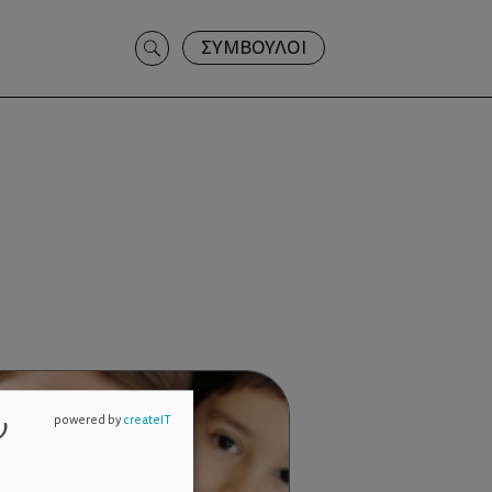
Search
ΣΥΜΒΟΥΛΟΙ
for:
ν
powered by
createIT