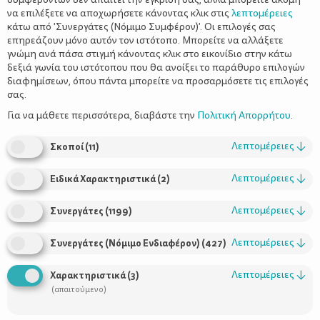
να επιλέξετε να αποχωρήσετε κάνοντας κλικ στις
λεπτομέρειες
κάτω από 'Συνεργάτες (Νόμιμο Συμφέρον)'. Οι επιλογές σας
επηρεάζουν μόνο αυτόν τον ιστότοπο. Μπορείτε να αλλάξετε
γνώμη ανά πάσα στιγμή κάνοντας κλικ στο εικονίδιο στην κάτω
δεξιά γωνία του ιστότοπου που θα ανοίξει το παράθυρο επιλογών
Μονογονεϊκή οικογένεια - Δύο ρόλοι
διαφημίσεων, όπου πάντα μπορείτε να προσαρμόσετε τις επιλογές
ένα πρόσωπο
σας.
Για να μάθετε περισσότερα, διαβάστε την
Πολιτική Απορρήτου
.
Λεπτομέρειες
↓
Σκοποί
(
11
)
Λεπτομέρειες
↓
Ειδικά Χαρακτηριστικά
(
2
)
Λεπτομέρειες
↓
Συνεργάτες
(
1199
)
Λεπτομέρειες
↓
Συνεργάτες (Νόμιμο Ενδιαφέρον)
(
427
)
Χρήσιμοι Σύνδεσμοι
Λεπτομέρειες
↓
Χαρακτηριστικά
(
3
)
(απαιτούμενο)
Τι είναι το ΔΕΛΤΑ moms