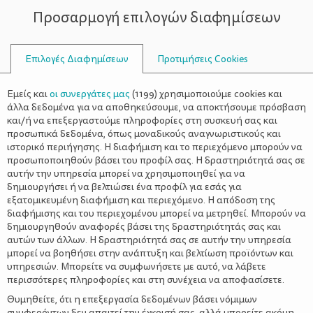
Προσαρμογή επιλογών διαφημίσεων
ΣΥΜΒΟΥΛΟΙ
Επιλογές Διαφημίσεων
Προτιμήσεις Cookies
ΓΟΝΈΑΣ ΜΌΝΟΣ
Εμείς και
οι συνεργάτες μας
(
1199
) χρησιμοποιούμε cookies και
άλλα δεδομένα για να αποθηκεύσουμε, να αποκτήσουμε πρόσβαση
και/ή να επεξεργαστούμε πληροφορίες στη συσκευή σας και
προσωπικά δεδομένα, όπως μοναδικούς αναγνωριστικούς και
ιστορικό περιήγησης. Η διαφήμιση και το περιεχόμενο μπορούν να
προσωποποιηθούν βάσει του προφίλ σας. Η δραστηριότητά σας σε
αυτήν την υπηρεσία μπορεί να χρησιμοποιηθεί για να
δημιουργήσει ή να βελτιώσει ένα προφίλ για εσάς για
εξατομικευμένη διαφήμιση και περιεχόμενο. Η απόδοση της
διαφήμισης και του περιεχομένου μπορεί να μετρηθεί. Μπορούν να
δημιουργηθούν αναφορές βάσει της δραστηριότητάς σας και
αυτών των άλλων. Η δραστηριότητά σας σε αυτήν την υπηρεσία
μπορεί να βοηθήσει στην ανάπτυξη και βελτίωση προϊόντων και
υπηρεσιών. Μπορείτε να συμφωνήσετε με αυτό, να λάβετε
περισσότερες πληροφορίες και στη συνέχεια να αποφασίσετε.
Θυμηθείτε, ότι η επεξεργασία δεδομένων βάσει νόμιμων
συμφερόντων δεν απαιτεί την έγκρισή σας, αλλά μπορείτε ακόμη