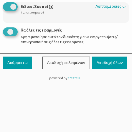
Οι Σύμβουλοι
Λεπτομέρειες
↓
Ειδικοί Σκοποί
(
3
)
Προϊόντα
(απαιτούμενο)
Για όλες τις εφαρμογές
Χρησιμοποίησε αυτό τον διακόπτη για να ενεργοποιήσεις/
Επικοινωνία
απενεργοποιήσεις όλες τις εφαρμογές.
Τηλέφωνο Επικοινωνίας:
800-1199-800
(από σταθερό,
Απόρριπτω
Αποδοχή επιλεγμένων
Αποδοχή όλων
χωρίς χρέωση)
powered by
createIT
Facebook
Instagram
Youtube
Spotify