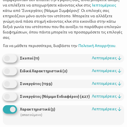
να επιλέξετε να αποχωρήσετε κάνοντας κλικ στις
λεπτομέρειες
κάτω από 'Συνεργάτες (Νόμιμο Συμφέρον)'. Οι επιλογές σας
επηρεάζουν μόνο αυτόν τον ιστότοπο. Μπορείτε να αλλάξετε
γνώμη ανά πάσα στιγμή κάνοντας κλικ στο εικονίδιο στην κάτω
δεξιά γωνία του ιστότοπου που θα ανοίξει το παράθυρο επιλογών
Οι καλύτερες ασκήσεις για την περίοδο
διαφημίσεων, όπου πάντα μπορείτε να προσαρμόσετε τις επιλογές
της εγκυμοσύνης
σας.
Για να μάθετε περισσότερα, διαβάστε την
Πολιτική Απορρήτου
.
Λεπτομέρειες
↓
Σκοποί
(
11
)
Λεπτομέρειες
↓
Ειδικά Χαρακτηριστικά
(
2
)
Λεπτομέρειες
↓
Συνεργάτες
(
1199
)
Λεπτομέρειες
↓
Συνεργάτες (Νόμιμο Ενδιαφέρον)
(
427
)
Λεπτομέρειες
↓
Χαρακτηριστικά
(
3
)
(απαιτούμενο)