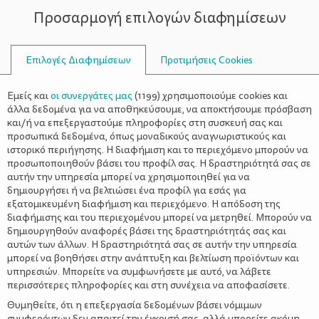
Προσαρμογή επιλογών διαφημίσεων
ΣΥΜΒΟΥΛΟΙ
Επιλογές Διαφημίσεων
Προτιμήσεις Cookies
ΓΥΜΝΑΣΤΙΚΉ
Εμείς και
οι συνεργάτες μας
(
1199
) χρησιμοποιούμε cookies και
άλλα δεδομένα για να αποθηκεύσουμε, να αποκτήσουμε πρόσβαση
και/ή να επεξεργαστούμε πληροφορίες στη συσκευή σας και
προσωπικά δεδομένα, όπως μοναδικούς αναγνωριστικούς και
ιστορικό περιήγησης. Η διαφήμιση και το περιεχόμενο μπορούν να
προσωποποιηθούν βάσει του προφίλ σας. Η δραστηριότητά σας σε
αυτήν την υπηρεσία μπορεί να χρησιμοποιηθεί για να
δημιουργήσει ή να βελτιώσει ένα προφίλ για εσάς για
εξατομικευμένη διαφήμιση και περιεχόμενο. Η απόδοση της
διαφήμισης και του περιεχομένου μπορεί να μετρηθεί. Μπορούν να
δημιουργηθούν αναφορές βάσει της δραστηριότητάς σας και
αυτών των άλλων. Η δραστηριότητά σας σε αυτήν την υπηρεσία
μπορεί να βοηθήσει στην ανάπτυξη και βελτίωση προϊόντων και
υπηρεσιών. Μπορείτε να συμφωνήσετε με αυτό, να λάβετε
περισσότερες πληροφορίες και στη συνέχεια να αποφασίσετε.
Θυμηθείτε, ότι η επεξεργασία δεδομένων βάσει νόμιμων
συμφερόντων δεν απαιτεί την έγκρισή σας, αλλά μπορείτε ακόμη