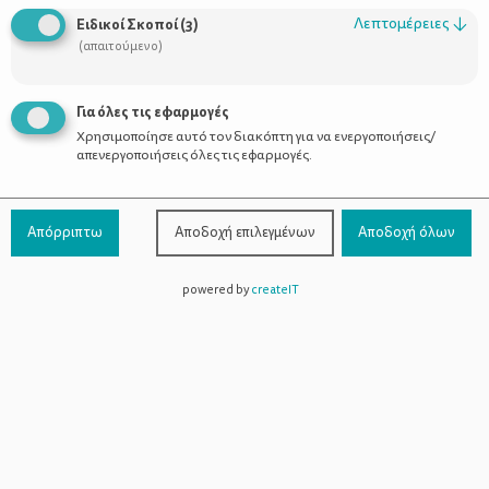
Λεπτομέρειες
↓
Ειδικοί Σκοποί
(
3
)
(απαιτούμενο)
Tabata: Η γυμναστική που καίει το
Για όλες τις εφαρμογές
λίπος μέσα σε 4 λεπτά!
Χρησιμοποίησε αυτό τον διακόπτη για να ενεργοποιήσεις/
απενεργοποιήσεις όλες τις εφαρμογές.
Απόρριπτω
Αποδοχή επιλεγμένων
Αποδοχή όλων
powered by
createIT