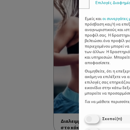
Επιλογές Διαφημί
Εμείς και
οι συνεργάτες 
πρόσβαση και/ή να επε
αναγνωριστικούς και ισ
προφίλ σας. Η δραστηρι
βελτιώσει ένα προφίλ γι
περιεχομένου μπορεί να
των άλλων. Η δραστηριό
και υπηρεσιών. Μπορείτ
αποφασίσετε.
Θυμηθείτε, ότι η επεξε
ακόμη να επιλέξετε να 
επιλογές σας επηρεάζου
εικονίδιο στην κάτω δε
μπορείτε να προσαρμόσετ
Για να μάθετε περισσότ
Σκοποί
(
11
)
Διαλειμματική Προπόνηση (HIT
στο κόκκινο!