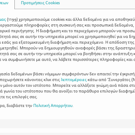
σεων
Προτιμήσεις Cookies
μας
(
1199
) χρησιμοποιούμε cookies και άλλα δεδομένα για να αποθηκε
ξεργαστούμε πληροφορίες στη συσκευή σας και προσωπικά δεδομένα,
τορικό περιήγησης. Η διαφήμιση και το περιεχόμενο μπορούν να προσ
ότητά σας σε αυτήν την υπηρεσία μπορεί να χρησιμοποιηθεί για να δη
α εσάς για εξατομικευμένη διαφήμιση και περιεχόμενο. Η απόδοση της
 μετρηθεί. Μπορούν να δημιουργηθούν αναφορές βάσει της δραστηρι
τητά σας σε αυτήν την υπηρεσία μπορεί να βοηθήσει στην ανάπτυξη 
ε να συμφωνήσετε με αυτό, να λάβετε περισσότερες πληροφορίες και 
ργασία δεδομένων βάσει νόμιμων συμφερόντων δεν απαιτεί την έγκρισή
αποχωρήσετε κάνοντας κλικ στις
λεπτομέρειες
κάτω από 'Συνεργάτες (Ν
ν μόνο αυτόν τον ιστότοπο. Μπορείτε να αλλάξετε γνώμη ανά πάσα στι
ξιά γωνία του ιστότοπου που θα ανοίξει το παράθυρο επιλογών διαφημ
ε τις επιλογές σας.
ερα, διαβάστε την
Πολιτική Απορρήτου
.
) - 15 λεπτά