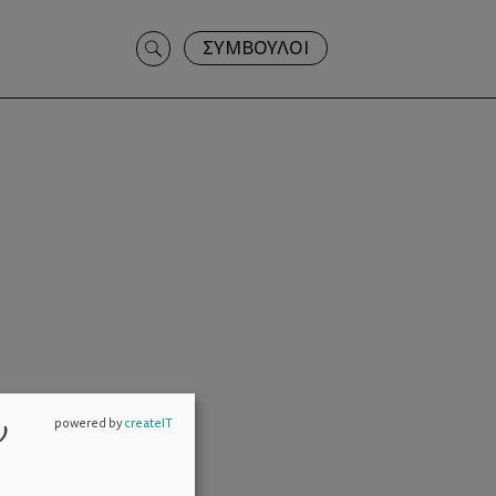
Search
ΣΥΜΒΟΥΛΟΙ
for:
ν
powered by
createIT