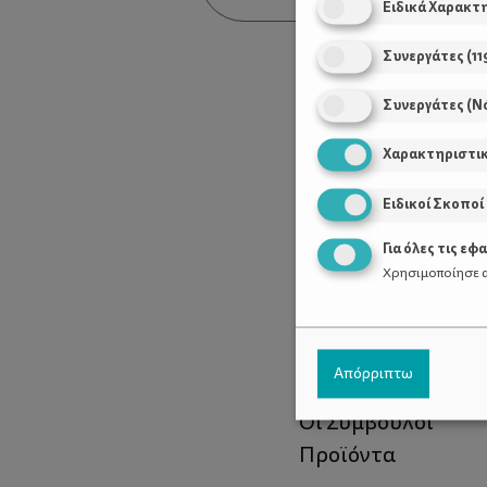
Ειδικά Χαρακτ
Συνεργάτες
(
11
Συνεργάτες (Ν
Χαρακτηριστι
Ειδικοί Σκοποί
Για όλες τις εφ
Χρησιμοποίησε α
Χρήσιμοι Σύνδεσ
Απόρριπτω
Τι είναι το ΔΕΛΤΑ
Οι Σύμβουλοι
Προϊόντα