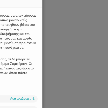
ύσουμε, να αποκτήσουμε
 όπως μοναδικούς
ωποποιηθούν βάσει του
μιουργήσει ή να
 διαφήμισης και του
ότητάς σας και αυτών
και βελτίωση προϊόντων
στη συνέχεια να
 σας, αλλά μπορείτε
όμιμο Συμφέρον)'. Οι
γμή κάνοντας κλικ στο
ίσεων, όπου πάντα
Λεπτομέρειες
↓