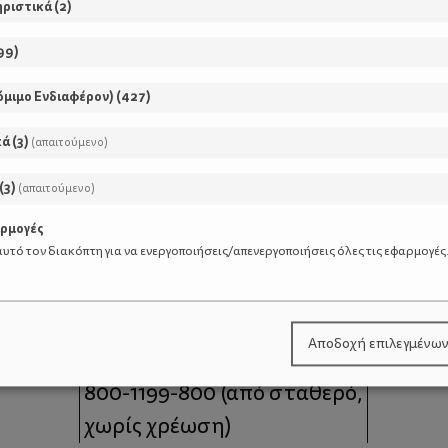
ηριστικά
(
2
)
99
)
όμιμο Ενδιαφέρον)
(
427
)
κά
(
3
)
(απαιτούμενο)
(
3
)
(απαιτούμενο)
αρμογές
υτό τον διακόπτη για να ενεργοποιήσεις/απενεργοποιήσεις όλες τις εφαρμογές
μοι
Επικοινωνία
Αποδοχή επιλεγμένω
 moms
Τηλέφωνο Επικοινωνίας:
800-1199-800
(από σταθερό,
χωρίς χρέωση)