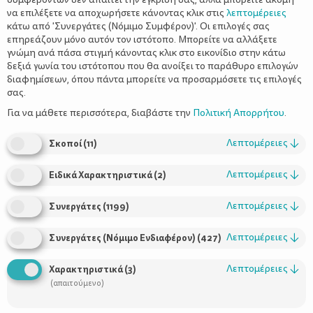
να επιλέξετε να αποχωρήσετε κάνοντας κλικ στις
λεπτομέρειες
κάτω από 'Συνεργάτες (Νόμιμο Συμφέρον)'. Οι επιλογές σας
επηρεάζουν μόνο αυτόν τον ιστότοπο. Μπορείτε να αλλάξετε
γνώμη ανά πάσα στιγμή κάνοντας κλικ στο εικονίδιο στην κάτω
δεξιά γωνία του ιστότοπου που θα ανοίξει το παράθυρο επιλογών
Το σωστό interview για την υποψήφια
διαφημίσεων, όπου πάντα μπορείτε να προσαρμόσετε τις επιλογές
νταντά – Τι ερωτήσεις πρέπει να
σας.
κάνετε
Για να μάθετε περισσότερα, διαβάστε την
Πολιτική Απορρήτου
.
Λεπτομέρειες
↓
Σκοποί
(
11
)
Λεπτομέρειες
↓
Ειδικά Χαρακτηριστικά
(
2
)
Λεπτομέρειες
↓
Συνεργάτες
(
1199
)
Λεπτομέρειες
↓
Συνεργάτες (Νόμιμο Ενδιαφέρον)
(
427
)
Λεπτομέρειες
↓
Χαρακτηριστικά
(
3
)
Χρήσιμοι Σύνδεσμοι
(απαιτούμενο)
Τι είναι το ΔΕΛΤΑ moms