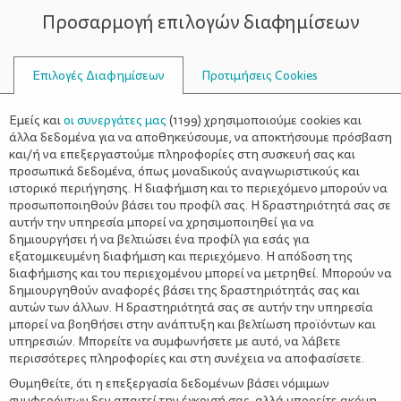
Προσαρμογή επιλογών διαφημίσεων
ΣΥΜΒΟΥΛΟΙ
Επιλογές Διαφημίσεων
Προτιμήσεις Cookies
INTERVIEW
Εμείς και
οι συνεργάτες μας
(
1199
) χρησιμοποιούμε cookies και
άλλα δεδομένα για να αποθηκεύσουμε, να αποκτήσουμε πρόσβαση
και/ή να επεξεργαστούμε πληροφορίες στη συσκευή σας και
προσωπικά δεδομένα, όπως μοναδικούς αναγνωριστικούς και
ιστορικό περιήγησης. Η διαφήμιση και το περιεχόμενο μπορούν να
προσωποποιηθούν βάσει του προφίλ σας. Η δραστηριότητά σας σε
αυτήν την υπηρεσία μπορεί να χρησιμοποιηθεί για να
δημιουργήσει ή να βελτιώσει ένα προφίλ για εσάς για
εξατομικευμένη διαφήμιση και περιεχόμενο. Η απόδοση της
διαφήμισης και του περιεχομένου μπορεί να μετρηθεί. Μπορούν να
δημιουργηθούν αναφορές βάσει της δραστηριότητάς σας και
αυτών των άλλων. Η δραστηριότητά σας σε αυτήν την υπηρεσία
μπορεί να βοηθήσει στην ανάπτυξη και βελτίωση προϊόντων και
υπηρεσιών. Μπορείτε να συμφωνήσετε με αυτό, να λάβετε
περισσότερες πληροφορίες και στη συνέχεια να αποφασίσετε.
Θυμηθείτε, ότι η επεξεργασία δεδομένων βάσει νόμιμων
συμφερόντων δεν απαιτεί την έγκρισή σας, αλλά μπορείτε ακόμη