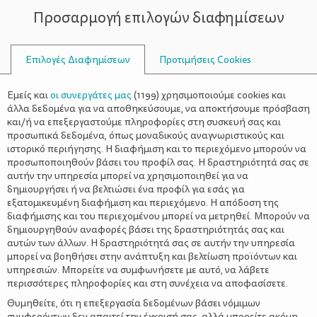
Προσαρμογή επιλογών διαφημίσεων
ΣΥΜΒΟΥΛΟΙ
Επιλογές Διαφημίσεων
Προτιμήσεις Cookies
IRIS
Εμείς και
οι συνεργάτες μας
(
1199
) χρησιμοποιούμε cookies και
άλλα δεδομένα για να αποθηκεύσουμε, να αποκτήσουμε πρόσβαση
και/ή να επεξεργαστούμε πληροφορίες στη συσκευή σας και
προσωπικά δεδομένα, όπως μοναδικούς αναγνωριστικούς και
ιστορικό περιήγησης. Η διαφήμιση και το περιεχόμενο μπορούν να
προσωποποιηθούν βάσει του προφίλ σας. Η δραστηριότητά σας σε
αυτήν την υπηρεσία μπορεί να χρησιμοποιηθεί για να
δημιουργήσει ή να βελτιώσει ένα προφίλ για εσάς για
εξατομικευμένη διαφήμιση και περιεχόμενο. Η απόδοση της
διαφήμισης και του περιεχομένου μπορεί να μετρηθεί. Μπορούν να
δημιουργηθούν αναφορές βάσει της δραστηριότητάς σας και
αυτών των άλλων. Η δραστηριότητά σας σε αυτήν την υπηρεσία
μπορεί να βοηθήσει στην ανάπτυξη και βελτίωση προϊόντων και
υπηρεσιών. Μπορείτε να συμφωνήσετε με αυτό, να λάβετε
περισσότερες πληροφορίες και στη συνέχεια να αποφασίσετε.
Θυμηθείτε, ότι η επεξεργασία δεδομένων βάσει νόμιμων
συμφερόντων δεν απαιτεί την έγκρισή σας, αλλά μπορείτε ακόμη