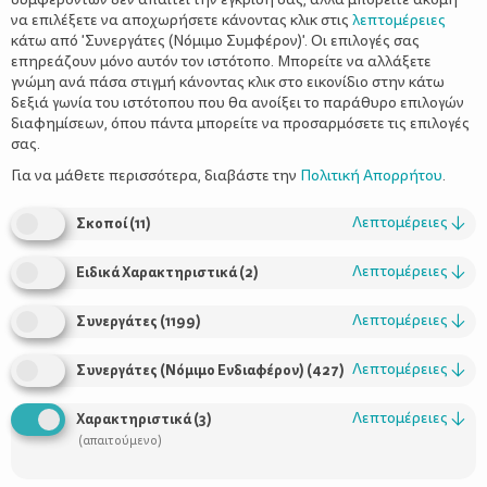
να επιλέξετε να αποχωρήσετε κάνοντας κλικ στις
λεπτομέρειες
κάτω από 'Συνεργάτες (Νόμιμο Συμφέρον)'. Οι επιλογές σας
επηρεάζουν μόνο αυτόν τον ιστότοπο. Μπορείτε να αλλάξετε
γνώμη ανά πάσα στιγμή κάνοντας κλικ στο εικονίδιο στην κάτω
δεξιά γωνία του ιστότοπου που θα ανοίξει το παράθυρο επιλογών
Η ιστορία της Iris Grace – Ένα 5χρονο
διαφημίσεων, όπου πάντα μπορείτε να προσαρμόσετε τις επιλογές
κορίτσι με αυτισμό και ένα απίστευτο
σας.
ταλέντο
Για να μάθετε περισσότερα, διαβάστε την
Πολιτική Απορρήτου
.
Λεπτομέρειες
↓
Σκοποί
(
11
)
Λεπτομέρειες
↓
Ειδικά Χαρακτηριστικά
(
2
)
Λεπτομέρειες
↓
Συνεργάτες
(
1199
)
Λεπτομέρειες
↓
Συνεργάτες (Νόμιμο Ενδιαφέρον)
(
427
)
Λεπτομέρειες
↓
Χαρακτηριστικά
(
3
)
Χρήσιμοι Σύνδεσμοι
(απαιτούμενο)
Τι είναι το ΔΕΛΤΑ moms