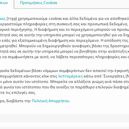
σεων
Προτιμήσεις Cookies
μας
(
1199
) χρησιμοποιούμε cookies και άλλα δεδομένα για να αποθηκε
ξεργαστούμε πληροφορίες στη συσκευή σας και προσωπικά δεδομένα,
τορικό περιήγησης. Η διαφήμιση και το περιεχόμενο μπορούν να προσ
ότητά σας σε αυτήν την υπηρεσία μπορεί να χρησιμοποιηθεί για να δη
α εσάς για εξατομικευμένη διαφήμιση και περιεχόμενο. Η απόδοση της
 μετρηθεί. Μπορούν να δημιουργηθούν αναφορές βάσει της δραστηρι
τητά σας σε αυτήν την υπηρεσία μπορεί να βοηθήσει στην ανάπτυξη 
ε να συμφωνήσετε με αυτό, να λάβετε περισσότερες πληροφορίες και 
ργασία δεδομένων βάσει νόμιμων συμφερόντων δεν απαιτεί την έγκρισή
αποχωρήσετε κάνοντας κλικ στις
λεπτομέρειες
κάτω από 'Συνεργάτες (Ν
ν μόνο αυτόν τον ιστότοπο. Μπορείτε να αλλάξετε γνώμη ανά πάσα στι
ξιά γωνία του ιστότοπου που θα ανοίξει το παράθυρο επιλογών διαφημ
ε τις επιλογές σας.
ερα, διαβάστε την
Πολιτική Απορρήτου
.
ες κάνουν