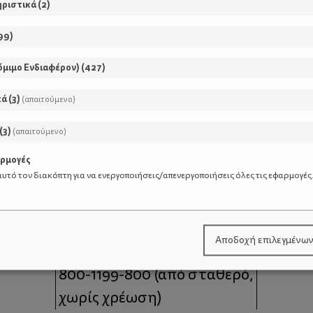
ηριστικά
(
2
)
99
)
όμιμο Ενδιαφέρον)
(
427
)
κά
(
3
)
(απαιτούμενο)
(
3
)
(απαιτούμενο)
αρμογές
υτό τον διακόπτη για να ενεργοποιήσεις/απενεργοποιήσεις όλες τις εφαρμογές
μοι
Επικοινωνία
Αποδοχή επιλεγμένω
 moms
Τηλέφωνο Επικοινωνίας:
800-1199-800
(από σταθερό,
χωρίς χρέωση)