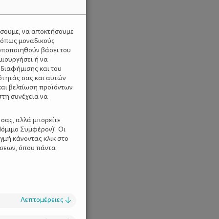
ύσουμε, να αποκτήσουμε
 όπως μοναδικούς
ωποποιηθούν βάσει του
μιουργήσει ή να
 διαφήμισης και του
ότητάς σας και αυτών
και βελτίωση προϊόντων
στη συνέχεια να
 σας, αλλά μπορείτε
όμιμο Συμφέρον)'. Οι
γμή κάνοντας κλικ στο
ίσεων, όπου πάντα
Λεπτομέρειες
↓