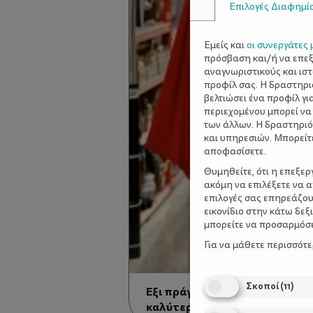
Επιλογές Διαφημί
Εμείς και
οι συνεργάτες 
πρόσβαση και/ή να επε
αναγνωριστικούς και ισ
προφίλ σας. Η δραστηρι
βελτιώσει ένα προφίλ γι
περιεχομένου μπορεί να
των άλλων. Η δραστηριό
και υπηρεσιών. Μπορείτ
αποφασίσετε.
Θυμηθείτε, ότι η επεξε
ακόμη να επιλέξετε να 
επιλογές σας επηρεάζου
εικονίδιο στην κάτω δε
μπορείτε να προσαρμόσετ
Για να μάθετε περισσότ
Σκοποί
(
11
)
Έξι πράγματα που οι μπαμπάδ
καλύτερα