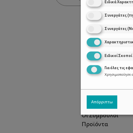
Ειδικά Χαρακτ
Συνεργάτες
(
11
Συνεργάτες (Ν
Χαρακτηριστι
Ειδικοί Σκοποί
Για όλες τις εφ
Χρησιμοποίησε α
Χρήσιμοι Σύνδεσ
Απόρριπτω
Τι είναι το ΔΕΛΤΑ
Οι Σύμβουλοι
Προϊόντα