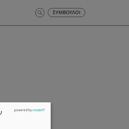
Search
ΣΥΜΒΟΥΛΟΙ
for:
ν
powered by
createIT