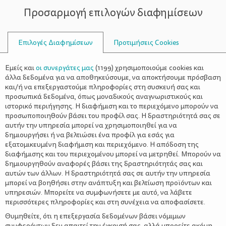
Προσαρμογή επιλογών διαφημίσεων
ΣΥΜΒΟΥΛΟΙ
Επιλογές Διαφημίσεων
Προτιμήσεις Cookies
ΚΆΘΕΤΑΙ
Εμείς και
οι συνεργάτες μας
(
1199
) χρησιμοποιούμε cookies και
άλλα δεδομένα για να αποθηκεύσουμε, να αποκτήσουμε πρόσβαση
και/ή να επεξεργαστούμε πληροφορίες στη συσκευή σας και
προσωπικά δεδομένα, όπως μοναδικούς αναγνωριστικούς και
ιστορικό περιήγησης. Η διαφήμιση και το περιεχόμενο μπορούν να
προσωποποιηθούν βάσει του προφίλ σας. Η δραστηριότητά σας σε
αυτήν την υπηρεσία μπορεί να χρησιμοποιηθεί για να
δημιουργήσει ή να βελτιώσει ένα προφίλ για εσάς για
εξατομικευμένη διαφήμιση και περιεχόμενο. Η απόδοση της
διαφήμισης και του περιεχομένου μπορεί να μετρηθεί. Μπορούν να
δημιουργηθούν αναφορές βάσει της δραστηριότητάς σας και
αυτών των άλλων. Η δραστηριότητά σας σε αυτήν την υπηρεσία
μπορεί να βοηθήσει στην ανάπτυξη και βελτίωση προϊόντων και
υπηρεσιών. Μπορείτε να συμφωνήσετε με αυτό, να λάβετε
περισσότερες πληροφορίες και στη συνέχεια να αποφασίσετε.
Θυμηθείτε, ότι η επεξεργασία δεδομένων βάσει νόμιμων
συμφερόντων δεν απαιτεί την έγκρισή σας, αλλά μπορείτε ακόμη