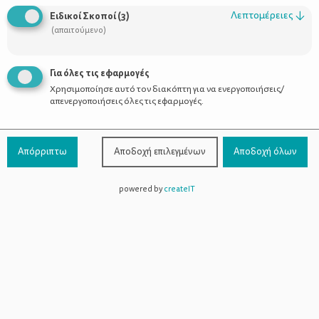
Οι Σύμβουλοι
Λεπτομέρειες
↓
Ειδικοί Σκοποί
(
3
)
Προϊόντα
(απαιτούμενο)
Για όλες τις εφαρμογές
Χρησιμοποίησε αυτό τον διακόπτη για να ενεργοποιήσεις/
Επικοινωνία
απενεργοποιήσεις όλες τις εφαρμογές.
Τηλέφωνο Επικοινωνίας:
800-1199-800
(από σταθερό,
Απόρριπτω
Αποδοχή επιλεγμένων
Αποδοχή όλων
χωρίς χρέωση)
powered by
createIT
Facebook
Instagram
Youtube
Spotify