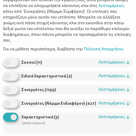
να επιλέξετε να αποχωρήσετε κάνοντας κλικ στις
λεπτομέρειες
κάτω από 'Συνεργάτες (Νόμιμο Συμφέρον)'. Οι επιλογές σας
επηρεάζουν μόνο αυτόν τον ιστότοπο. Μπορείτε να αλλάξετε
γνώμη ανά πάσα στιγμή κάνοντας κλικ στο εικονίδιο στην κάτω
δεξιά γωνία του ιστότοπου που θα ανοίξει το παράθυρο επιλογών
Ημερολόγιο Κινητικής Ανάπτυξης 6-12
διαφημίσεων, όπου πάντα μπορείτε να προσαρμόσετε τις επιλογές
μηνών
σας.
Για να μάθετε περισσότερα, διαβάστε την
Πολιτική Απορρήτου
.
Λεπτομέρειες
↓
Σκοποί
(
11
)
Λεπτομέρειες
↓
Ειδικά Χαρακτηριστικά
(
2
)
Λεπτομέρειες
↓
Συνεργάτες
(
1199
)
Λεπτομέρειες
↓
Συνεργάτες (Νόμιμο Ενδιαφέρον)
(
427
)
Χρήσιμοι Σύνδεσμοι
Λεπτομέρειες
↓
Χαρακτηριστικά
(
3
)
(απαιτούμενο)
Τι είναι το ΔΕΛΤΑ moms