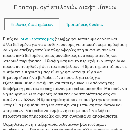
Προσαρμογή επιλογών διαφημίσεων
ΣΥΜΒΟΥΛΟΙ
Επιλογές Διαφημίσεων
Προτιμήσεις Cookies
ΚΟΛΙΈ ΑΠΌ ΧΑΡΤΟΚΙΒΏΤΙΟ
Εμείς και
οι συνεργάτες μας
(
1199
) χρησιμοποιούμε cookies και
άλλα δεδομένα για να αποθηκεύσουμε, να αποκτήσουμε πρόσβαση
και/ή να επεξεργαστούμε πληροφορίες στη συσκευή σας και
προσωπικά δεδομένα, όπως μοναδικούς αναγνωριστικούς και
ιστορικό περιήγησης. Η διαφήμιση και το περιεχόμενο μπορούν να
προσωποποιηθούν βάσει του προφίλ σας. Η δραστηριότητά σας σε
αυτήν την υπηρεσία μπορεί να χρησιμοποιηθεί για να
δημιουργήσει ή να βελτιώσει ένα προφίλ για εσάς για
εξατομικευμένη διαφήμιση και περιεχόμενο. Η απόδοση της
διαφήμισης και του περιεχομένου μπορεί να μετρηθεί. Μπορούν να
δημιουργηθούν αναφορές βάσει της δραστηριότητάς σας και
αυτών των άλλων. Η δραστηριότητά σας σε αυτήν την υπηρεσία
μπορεί να βοηθήσει στην ανάπτυξη και βελτίωση προϊόντων και
υπηρεσιών. Μπορείτε να συμφωνήσετε με αυτό, να λάβετε
περισσότερες πληροφορίες και στη συνέχεια να αποφασίσετε.
Θυμηθείτε, ότι η επεξεργασία δεδομένων βάσει νόμιμων
συμφερόντων δεν απαιτεί την έγκρισή σας, αλλά μπορείτε ακόμη