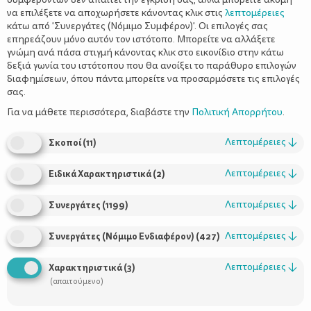
να επιλέξετε να αποχωρήσετε κάνοντας κλικ στις
λεπτομέρειες
κάτω από 'Συνεργάτες (Νόμιμο Συμφέρον)'. Οι επιλογές σας
επηρεάζουν μόνο αυτόν τον ιστότοπο. Μπορείτε να αλλάξετε
γνώμη ανά πάσα στιγμή κάνοντας κλικ στο εικονίδιο στην κάτω
δεξιά γωνία του ιστότοπου που θα ανοίξει το παράθυρο επιλογών
Εύκολο DIY: κολιέ από χαρτόνι!
διαφημίσεων, όπου πάντα μπορείτε να προσαρμόσετε τις επιλογές
σας.
Για να μάθετε περισσότερα, διαβάστε την
Πολιτική Απορρήτου
.
Λεπτομέρειες
↓
Σκοποί
(
11
)
Λεπτομέρειες
↓
Ειδικά Χαρακτηριστικά
(
2
)
Λεπτομέρειες
↓
Συνεργάτες
(
1199
)
Λεπτομέρειες
↓
Συνεργάτες (Νόμιμο Ενδιαφέρον)
(
427
)
Χρήσιμοι Σύνδεσμοι
Λεπτομέρειες
↓
Χαρακτηριστικά
(
3
)
Τι είναι το ΔΕΛΤΑ moms
(απαιτούμενο)
Οι Σύμβουλοι