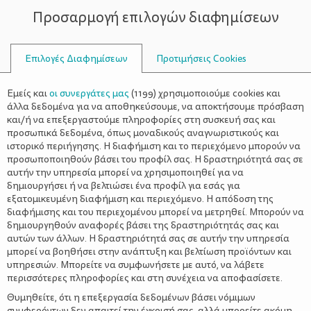
Προσαρμογή επιλογών διαφημίσεων
ΣΥΜΒΟΥΛΟΙ
Επιλογές Διαφημίσεων
Προτιμήσεις Cookies
ΚΟΥΡΆΖΕΣΤΕ ΕΎΚΟΛΑ
Εμείς και
οι συνεργάτες μας
(
1199
) χρησιμοποιούμε cookies και
άλλα δεδομένα για να αποθηκεύσουμε, να αποκτήσουμε πρόσβαση
και/ή να επεξεργαστούμε πληροφορίες στη συσκευή σας και
προσωπικά δεδομένα, όπως μοναδικούς αναγνωριστικούς και
ιστορικό περιήγησης. Η διαφήμιση και το περιεχόμενο μπορούν να
προσωποποιηθούν βάσει του προφίλ σας. Η δραστηριότητά σας σε
αυτήν την υπηρεσία μπορεί να χρησιμοποιηθεί για να
δημιουργήσει ή να βελτιώσει ένα προφίλ για εσάς για
εξατομικευμένη διαφήμιση και περιεχόμενο. Η απόδοση της
διαφήμισης και του περιεχομένου μπορεί να μετρηθεί. Μπορούν να
δημιουργηθούν αναφορές βάσει της δραστηριότητάς σας και
αυτών των άλλων. Η δραστηριότητά σας σε αυτήν την υπηρεσία
μπορεί να βοηθήσει στην ανάπτυξη και βελτίωση προϊόντων και
υπηρεσιών. Μπορείτε να συμφωνήσετε με αυτό, να λάβετε
περισσότερες πληροφορίες και στη συνέχεια να αποφασίσετε.
Θυμηθείτε, ότι η επεξεργασία δεδομένων βάσει νόμιμων
συμφερόντων δεν απαιτεί την έγκρισή σας, αλλά μπορείτε ακόμη