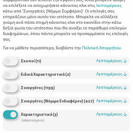
να επιλέξετε να αποχωρήσετε κάνοντας κλικ στις
λεπτομέρειες
κάτω από 'Συνεργάτες (Νόμιμο Συμφέρον)'. Οι επιλογές σας
επηρεάζουν μόνο αυτόν τον ιστότοπο. Μπορείτε να αλλάξετε
γνώμη ανά πάσα στιγμή κάνοντας κλικ στο εικονίδιο στην κάτω
δεξιά γωνία του ιστότοπου που θα ανοίξει το παράθυρο επιλογών
Έχω κατάθλιψη;
διαφημίσεων, όπου πάντα μπορείτε να προσαρμόσετε τις επιλογές
σας.
Για να μάθετε περισσότερα, διαβάστε την
Πολιτική Απορρήτου
.
Λεπτομέρειες
↓
Σκοποί
(
11
)
Λεπτομέρειες
↓
Ειδικά Χαρακτηριστικά
(
2
)
Λεπτομέρειες
↓
Συνεργάτες
(
1199
)
Λεπτομέρειες
↓
Συνεργάτες (Νόμιμο Ενδιαφέρον)
(
427
)
Χρήσιμοι Σύνδεσμοι
Λεπτομέρειες
↓
Χαρακτηριστικά
(
3
)
Τι είναι το ΔΕΛΤΑ moms
(απαιτούμενο)
Οι Σύμβουλοι