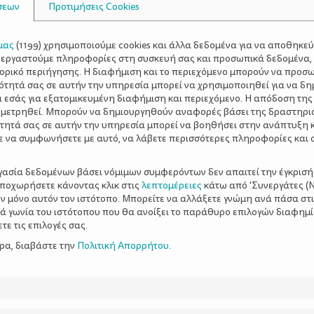
σεων
Προτιμήσεις Cookies
μας
(
1199
) χρησιμοποιούμε cookies και άλλα δεδομένα για να αποθηκε
ξεργαστούμε πληροφορίες στη συσκευή σας και προσωπικά δεδομένα,
τορικό περιήγησης. Η διαφήμιση και το περιεχόμενο μπορούν να προσ
ότητά σας σε αυτήν την υπηρεσία μπορεί να χρησιμοποιηθεί για να δη
α εσάς για εξατομικευμένη διαφήμιση και περιεχόμενο. Η απόδοση της
 μετρηθεί. Μπορούν να δημιουργηθούν αναφορές βάσει της δραστηρι
τητά σας σε αυτήν την υπηρεσία μπορεί να βοηθήσει στην ανάπτυξη 
ε να συμφωνήσετε με αυτό, να λάβετε περισσότερες πληροφορίες και 
ργασία δεδομένων βάσει νόμιμων συμφερόντων δεν απαιτεί την έγκρισή
αποχωρήσετε κάνοντας κλικ στις
λεπτομέρειες
κάτω από 'Συνεργάτες (Ν
ν μόνο αυτόν τον ιστότοπο. Μπορείτε να αλλάξετε γνώμη ανά πάσα στι
ξιά γωνία του ιστότοπου που θα ανοίξει το παράθυρο επιλογών διαφημ
ε τις επιλογές σας.
ερα, διαβάστε την
Πολιτική Απορρήτου
.
το...Κουτί!