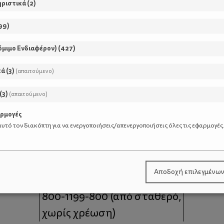
ηριστικά
(
2
)
99
)
όμιμο Ενδιαφέρον)
(
427
)
κά
(
3
)
(απαιτούμενο)
(
3
)
(απαιτούμενο)
αρμογές
υτό τον διακόπτη για να ενεργοποιήσεις/απενεργοποιήσεις όλες τις εφαρμογές
μοι
Επικοινωνία
Αποδοχή επιλεγμένω
 moms
Τηλέφωνο Επικοινωνίας:
800-1199-800
(από σταθερό,
χωρίς χρέωση)