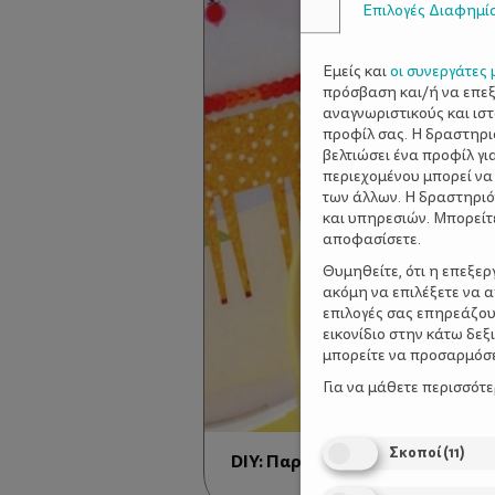
Επιλογές Διαφημί
Εμείς και
οι συνεργάτες 
πρόσβαση και/ή να επε
αναγνωριστικούς και ισ
προφίλ σας. Η δραστηρι
βελτιώσει ένα προφίλ γι
περιεχομένου μπορεί να
των άλλων. Η δραστηριό
και υπηρεσιών. Μπορείτ
αποφασίσετε.
Θυμηθείτε, ότι η επεξε
ακόμη να επιλέξετε να 
επιλογές σας επηρεάζου
εικονίδιο στην κάτω δε
μπορείτε να προσαρμόσετ
Για να μάθετε περισσότ
Σκοποί
(
11
)
DIY: Παραμονή Πρωτοχρονιάς Σ