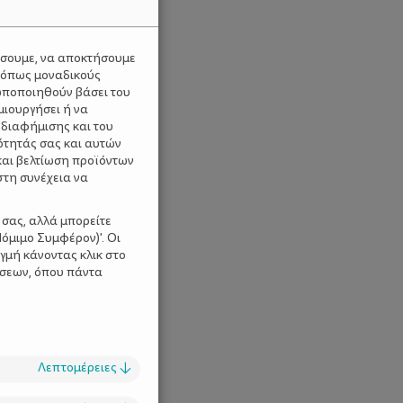
ύσουμε, να αποκτήσουμε
 όπως μοναδικούς
ωποποιηθούν βάσει του
μιουργήσει ή να
 διαφήμισης και του
ότητάς σας και αυτών
και βελτίωση προϊόντων
στη συνέχεια να
 σας, αλλά μπορείτε
όμιμο Συμφέρον)'. Οι
γμή κάνοντας κλικ στο
ίσεων, όπου πάντα
Λεπτομέρειες
↓