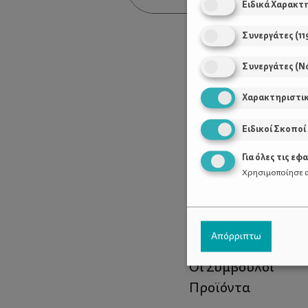
Ειδικά Χαρακτ
Συνεργάτες
(
11
Συνεργάτες (Ν
Χαρακτηριστι
Ειδικοί Σκοποί
Για όλες τις εφ
Χρησιμοποίησε α
Χρήσιμοι Σύνδεσ
Απόρριπτω
Τι είναι το ΔΕΛΤΑ
Οι Σύμβουλοι
Προϊόντα