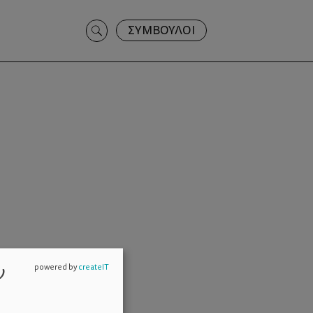
Search
ΣΥΜΒΟΥΛΟΙ
for:
ν
powered by
createIT