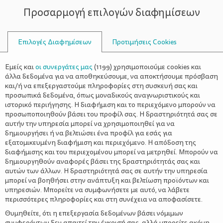
Προσαρμογή επιλογών διαφημίσεων
ΣΥΜΒΟΥΛΟΙ
Επιλογές Διαφημίσεων
Προτιμήσεις Cookies
ΜΑΚΑΡΌΝΙΑ
Εμείς και
οι συνεργάτες μας
(
1199
) χρησιμοποιούμε cookies και
άλλα δεδομένα για να αποθηκεύσουμε, να αποκτήσουμε πρόσβαση
και/ή να επεξεργαστούμε πληροφορίες στη συσκευή σας και
προσωπικά δεδομένα, όπως μοναδικούς αναγνωριστικούς και
ιστορικό περιήγησης. Η διαφήμιση και το περιεχόμενο μπορούν να
προσωποποιηθούν βάσει του προφίλ σας. Η δραστηριότητά σας σε
αυτήν την υπηρεσία μπορεί να χρησιμοποιηθεί για να
δημιουργήσει ή να βελτιώσει ένα προφίλ για εσάς για
εξατομικευμένη διαφήμιση και περιεχόμενο. Η απόδοση της
διαφήμισης και του περιεχομένου μπορεί να μετρηθεί. Μπορούν να
δημιουργηθούν αναφορές βάσει της δραστηριότητάς σας και
αυτών των άλλων. Η δραστηριότητά σας σε αυτήν την υπηρεσία
μπορεί να βοηθήσει στην ανάπτυξη και βελτίωση προϊόντων και
υπηρεσιών. Μπορείτε να συμφωνήσετε με αυτό, να λάβετε
περισσότερες πληροφορίες και στη συνέχεια να αποφασίσετε.
Θυμηθείτε, ότι η επεξεργασία δεδομένων βάσει νόμιμων
συμφερόντων δεν απαιτεί την έγκρισή σας, αλλά μπορείτε ακόμη