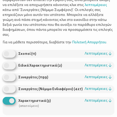
να επιλέξετε να αποχωρήσετε κάνοντας κλικ στις
λεπτομέρειες
κάτω από 'Συνεργάτες (Νόμιμο Συμφέρον)'. Οι επιλογές σας
επηρεάζουν μόνο αυτόν τον ιστότοπο. Μπορείτε να αλλάξετε
γνώμη ανά πάσα στιγμή κάνοντας κλικ στο εικονίδιο στην κάτω
δεξιά γωνία του ιστότοπου που θα ανοίξει το παράθυρο επιλογών
Η διατροφή της γυναίκας
διαφημίσεων, όπου πάντα μπορείτε να προσαρμόσετε τις επιλογές
σας.
Για να μάθετε περισσότερα, διαβάστε την
Πολιτική Απορρήτου
.
Λεπτομέρειες
↓
Σκοποί
(
11
)
Λεπτομέρειες
↓
Ειδικά Χαρακτηριστικά
(
2
)
Λεπτομέρειες
↓
Συνεργάτες
(
1199
)
Λεπτομέρειες
↓
Συνεργάτες (Νόμιμο Ενδιαφέρον)
(
427
)
Χρήσιμοι Σύνδεσμοι
Λεπτομέρειες
↓
Χαρακτηριστικά
(
3
)
Τι είναι το ΔΕΛΤΑ moms
(απαιτούμενο)
Οι Σύμβουλοι