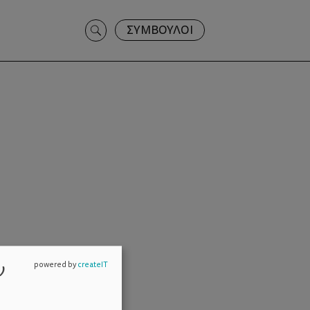
Search
ΣΥΜΒΟΥΛΟΙ
for:
ν
powered by
createIT