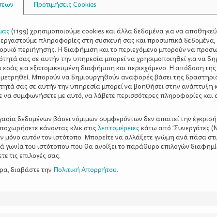
σεων
Προτιμήσεις Cookies
μας
(
1199
) χρησιμοποιούμε cookies και άλλα δεδομένα για να αποθηκε
ξεργαστούμε πληροφορίες στη συσκευή σας και προσωπικά δεδομένα,
τορικό περιήγησης. Η διαφήμιση και το περιεχόμενο μπορούν να προσ
ότητά σας σε αυτήν την υπηρεσία μπορεί να χρησιμοποιηθεί για να δη
α εσάς για εξατομικευμένη διαφήμιση και περιεχόμενο. Η απόδοση της
 μετρηθεί. Μπορούν να δημιουργηθούν αναφορές βάσει της δραστηρι
τητά σας σε αυτήν την υπηρεσία μπορεί να βοηθήσει στην ανάπτυξη 
ε να συμφωνήσετε με αυτό, να λάβετε περισσότερες πληροφορίες και 
ργασία δεδομένων βάσει νόμιμων συμφερόντων δεν απαιτεί την έγκρισή
αποχωρήσετε κάνοντας κλικ στις
λεπτομέρειες
κάτω από 'Συνεργάτες (Ν
ν μόνο αυτόν τον ιστότοπο. Μπορείτε να αλλάξετε γνώμη ανά πάσα στι
ξιά γωνία του ιστότοπου που θα ανοίξει το παράθυρο επιλογών διαφημ
ε τις επιλογές σας.
ερα, διαβάστε την
Πολιτική Απορρήτου
.
α που