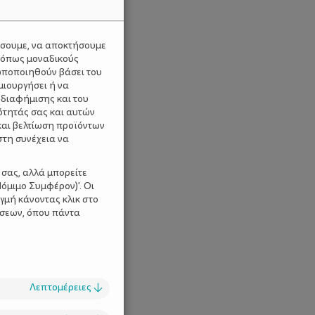
ύσουμε, να αποκτήσουμε
 όπως μοναδικούς
ωποποιηθούν βάσει του
μιουργήσει ή να
 διαφήμισης και του
ότητάς σας και αυτών
και βελτίωση προϊόντων
στη συνέχεια να
 σας, αλλά μπορείτε
όμιμο Συμφέρον)'. Οι
γμή κάνοντας κλικ στο
ίσεων, όπου πάντα
Λεπτομέρειες
↓