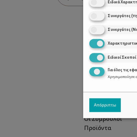
Ειδικά Χαρακτ
Συνεργάτες
(
11
Συνεργάτες (Ν
Χαρακτηριστι
Ειδικοί Σκοποί
Για όλες τις εφ
Χρησιμοποίησε α
Χρήσιμοι Σύνδεσ
Απόρριπτω
Τι είναι το ΔΕΛΤΑ
Οι Σύμβουλοι
Προϊόντα