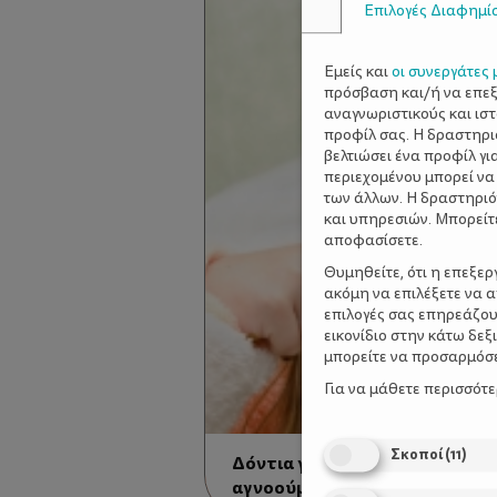
Επιλογές Διαφημί
Εμείς και
οι συνεργάτες 
πρόσβαση και/ή να επε
αναγνωριστικούς και ισ
προφίλ σας. Η δραστηρι
βελτιώσει ένα προφίλ γι
περιεχομένου μπορεί να
των άλλων. Η δραστηριό
και υπηρεσιών. Μπορείτ
αποφασίσετε.
Θυμηθείτε, ότι η επεξε
ακόμη να επιλέξετε να 
επιλογές σας επηρεάζου
εικονίδιο στην κάτω δε
μπορείτε να προσαρμόσετ
Για να μάθετε περισσότ
Σκοποί
(
11
)
Δόντια γερά. Γνωστά πράγματ
αγνοούμε!