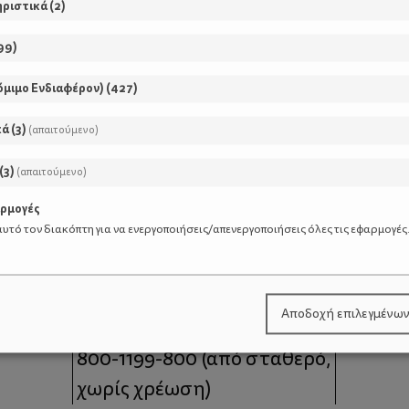
ηριστικά
(
2
)
99
)
όμιμο Ενδιαφέρον)
(
427
)
κά
(
3
)
(απαιτούμενο)
(
3
)
(απαιτούμενο)
αρμογές
υτό τον διακόπτη για να ενεργοποιήσεις/απενεργοποιήσεις όλες τις εφαρμογές
μοι
Επικοινωνία
Αποδοχή επιλεγμένω
 moms
Τηλέφωνο Επικοινωνίας:
800-1199-800
(από σταθερό,
χωρίς χρέωση)