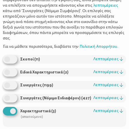
να επιλέξετε να αποχωρήσετε κάνοντας κλικ στις
λεπτομέρειες
κάτω από 'Συνεργάτες (Νόμιμο Συμφέρον)'. Οι επιλογές σας
επηρεάζουν μόνο αυτόν τον ιστότοπο. Μπορείτε να αλλάξετε
γνώμη ανά πάσα στιγμή κάνοντας κλικ στο εικονίδιο στην κάτω
δεξιά γωνία του ιστότοπου που θα ανοίξει το παράθυρο επιλογών
Η ζωή με το νέο μωρό σας
διαφημίσεων, όπου πάντα μπορείτε να προσαρμόσετε τις επιλογές
σας.
Για να μάθετε περισσότερα, διαβάστε την
Πολιτική Απορρήτου
.
Λεπτομέρειες
↓
Σκοποί
(
11
)
Λεπτομέρειες
↓
Ειδικά Χαρακτηριστικά
(
2
)
Λεπτομέρειες
↓
Συνεργάτες
(
1199
)
Λεπτομέρειες
↓
Συνεργάτες (Νόμιμο Ενδιαφέρον)
(
427
)
Χρήσιμοι Σύνδεσμοι
Λεπτομέρειες
↓
Χαρακτηριστικά
(
3
)
Τι είναι το ΔΕΛΤΑ moms
(απαιτούμενο)
Οι Σύμβουλοι