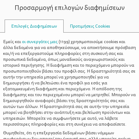
Προσαρμογή επιλογών διαφημίσεων
ΣΥΜΒΟΥΛΟΙ
Επιλογές Διαφημίσεων
Προτιμήσεις Cookies
ΜΑΘΗΤΕΊΑ
Εμείς και
οι συνεργάτες μας
(
1199
) χρησιμοποιούμε cookies και
άλλα δεδομένα για να αποθηκεύσουμε, να αποκτήσουμε πρόσβαση
και/ή να επεξεργαστούμε πληροφορίες στη συσκευή σας και
προσωπικά δεδομένα, όπως μοναδικούς αναγνωριστικούς και
ιστορικό περιήγησης. Η διαφήμιση και το περιεχόμενο μπορούν να
προσωποποιηθούν βάσει του προφίλ σας. Η δραστηριότητά σας σε
αυτήν την υπηρεσία μπορεί να χρησιμοποιηθεί για να
δημιουργήσει ή να βελτιώσει ένα προφίλ για εσάς για
εξατομικευμένη διαφήμιση και περιεχόμενο. Η απόδοση της
διαφήμισης και του περιεχομένου μπορεί να μετρηθεί. Μπορούν να
δημιουργηθούν αναφορές βάσει της δραστηριότητάς σας και
αυτών των άλλων. Η δραστηριότητά σας σε αυτήν την υπηρεσία
μπορεί να βοηθήσει στην ανάπτυξη και βελτίωση προϊόντων και
υπηρεσιών. Μπορείτε να συμφωνήσετε με αυτό, να λάβετε
περισσότερες πληροφορίες και στη συνέχεια να αποφασίσετε.
Θυμηθείτε, ότι η επεξεργασία δεδομένων βάσει νόμιμων
συμφερόντων δεν απαιτεί την έγκρισή σας, αλλά μπορείτε ακόμη