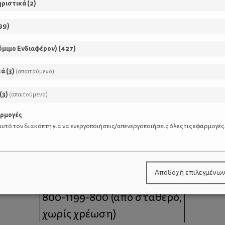
ηριστικά
(
2
)
99
)
όμιμο Ενδιαφέρον)
(
427
)
κά
(
3
)
(απαιτούμενο)
(
3
)
(απαιτούμενο)
αρμογές
υτό τον διακόπτη για να ενεργοποιήσεις/απενεργοποιήσεις όλες τις εφαρμογές
μοι
Επικοινωνία
Αποδοχή επιλεγμένω
 moms
Τηλέφωνο Επικοινωνίας:
800-1199-800
(από σταθερό,
χωρίς χρέωση)