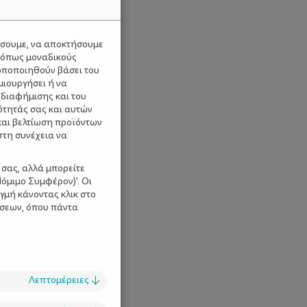
ύσουμε, να αποκτήσουμε
 όπως μοναδικούς
ωποποιηθούν βάσει του
μιουργήσει ή να
 διαφήμισης και του
ότητάς σας και αυτών
και βελτίωση προϊόντων
στη συνέχεια να
 σας, αλλά μπορείτε
όμιμο Συμφέρον)'. Οι
γμή κάνοντας κλικ στο
ίσεων, όπου πάντα
Λεπτομέρειες
↓