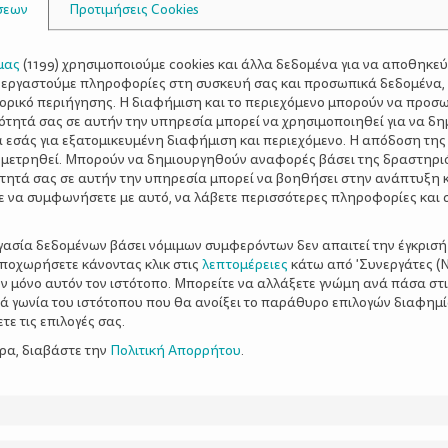
σεων
Προτιμήσεις Cookies
μας
(
1199
) χρησιμοποιούμε cookies και άλλα δεδομένα για να αποθηκε
ξεργαστούμε πληροφορίες στη συσκευή σας και προσωπικά δεδομένα,
τορικό περιήγησης. Η διαφήμιση και το περιεχόμενο μπορούν να προσ
ότητά σας σε αυτήν την υπηρεσία μπορεί να χρησιμοποιηθεί για να δη
α εσάς για εξατομικευμένη διαφήμιση και περιεχόμενο. Η απόδοση της
 μετρηθεί. Μπορούν να δημιουργηθούν αναφορές βάσει της δραστηρι
τητά σας σε αυτήν την υπηρεσία μπορεί να βοηθήσει στην ανάπτυξη 
ε να συμφωνήσετε με αυτό, να λάβετε περισσότερες πληροφορίες και 
ργασία δεδομένων βάσει νόμιμων συμφερόντων δεν απαιτεί την έγκρισή
αποχωρήσετε κάνοντας κλικ στις
λεπτομέρειες
κάτω από 'Συνεργάτες (Ν
ν μόνο αυτόν τον ιστότοπο. Μπορείτε να αλλάξετε γνώμη ανά πάσα στι
ξιά γωνία του ιστότοπου που θα ανοίξει το παράθυρο επιλογών διαφημ
ε τις επιλογές σας.
ερα, διαβάστε την
Πολιτική Απορρήτου
.
 την κούνια