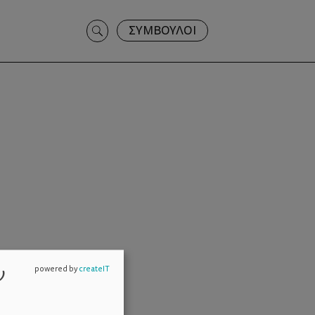
Search
ΣΥΜΒΟΥΛΟΙ
for:
ν
powered by
createIT