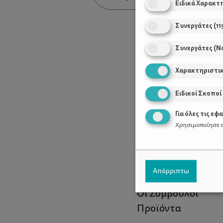
Ειδικά Χαρακτ
Συνεργάτες
(
11
Συνεργάτες (Ν
Χαρακτηριστι
Ειδικοί Σκοποί
Για όλες τις εφ
Χρησιμοποίησε α
Χρήσιμοι Σύνδεσ
Απόρριπτω
Τι είναι το ΔΕΛΤΑ
Οι Σύμβουλοι
Προϊόντα