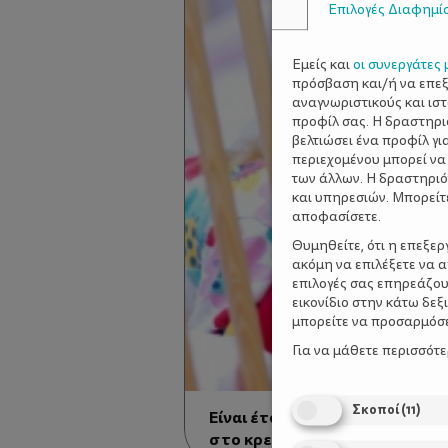
Επιλογές Διαφημί
Εμείς και
οι συνεργάτες 
πρόσβαση και/ή να επε
αναγνωριστικούς και ισ
προφίλ σας. Η δραστηρι
βελτιώσει ένα προφίλ γι
περιεχομένου μπορεί να
των άλλων. Η δραστηριό
και υπηρεσιών. Μπορείτ
αποφασίσετε.
Θυμηθείτε, ότι η επεξε
ακόμη να επιλέξετε να 
επιλογές σας επηρεάζου
εικονίδιο στην κάτω δε
μπορείτε να προσαρμόσετ
Για να μάθετε περισσότ
Σκοποί
(
11
)
Είναι έτοιμο για μετάβαση από
στο κρεβάτι;