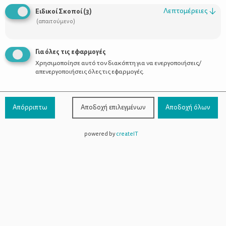
Οι Σύμβουλοι
Λεπτομέρειες
↓
Ειδικοί Σκοποί
(
3
)
Προϊόντα
(απαιτούμενο)
Για όλες τις εφαρμογές
Χρησιμοποίησε αυτό τον διακόπτη για να ενεργοποιήσεις/
Επικοινωνία
απενεργοποιήσεις όλες τις εφαρμογές.
Τηλέφωνο Επικοινωνίας:
800-1199-800
(από σταθερό,
Απόρριπτω
Αποδοχή επιλεγμένων
Αποδοχή όλων
χωρίς χρέωση)
powered by
createIT
Facebook
Instagram
Youtube
Spotify