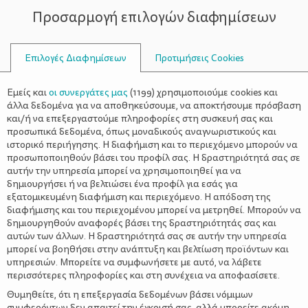
Προσαρμογή επιλογών διαφημίσεων
ΣΥΜΒΟΥΛΟΙ
Επιλογές Διαφημίσεων
Προτιμήσεις Cookies
ΜΩΡΟΜΆΝΤΗΛΑ
Εμείς και
οι συνεργάτες μας
(
1199
) χρησιμοποιούμε cookies και
άλλα δεδομένα για να αποθηκεύσουμε, να αποκτήσουμε πρόσβαση
και/ή να επεξεργαστούμε πληροφορίες στη συσκευή σας και
προσωπικά δεδομένα, όπως μοναδικούς αναγνωριστικούς και
ιστορικό περιήγησης. Η διαφήμιση και το περιεχόμενο μπορούν να
προσωποποιηθούν βάσει του προφίλ σας. Η δραστηριότητά σας σε
αυτήν την υπηρεσία μπορεί να χρησιμοποιηθεί για να
δημιουργήσει ή να βελτιώσει ένα προφίλ για εσάς για
εξατομικευμένη διαφήμιση και περιεχόμενο. Η απόδοση της
διαφήμισης και του περιεχομένου μπορεί να μετρηθεί. Μπορούν να
δημιουργηθούν αναφορές βάσει της δραστηριότητάς σας και
αυτών των άλλων. Η δραστηριότητά σας σε αυτήν την υπηρεσία
μπορεί να βοηθήσει στην ανάπτυξη και βελτίωση προϊόντων και
υπηρεσιών. Μπορείτε να συμφωνήσετε με αυτό, να λάβετε
περισσότερες πληροφορίες και στη συνέχεια να αποφασίσετε.
Θυμηθείτε, ότι η επεξεργασία δεδομένων βάσει νόμιμων
συμφερόντων δεν απαιτεί την έγκρισή σας, αλλά μπορείτε ακόμη