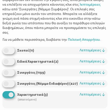
να επιλέξετε να αποχωρήσετε κάνοντας κλικ στις
λεπτομέρειες
κάτω από 'Συνεργάτες (Νόμιμο Συμφέρον)'. Οι επιλογές σας
επηρεάζουν μόνο αυτόν τον ιστότοπο. Μπορείτε να αλλάξετε
γνώμη ανά πάσα στιγμή κάνοντας κλικ στο εικονίδιο στην κάτω
δεξιά γωνία του ιστότοπου που θα ανοίξει το παράθυρο επιλογών
15 χρήσεις για τα μωρομάντηλα που
διαφημίσεων, όπου πάντα μπορείτε να προσαρμόσετε τις επιλογές
δεν είχατε σκεφτεί
σας.
Για να μάθετε περισσότερα, διαβάστε την
Πολιτική Απορρήτου
.
Λεπτομέρειες
↓
Σκοποί
(
11
)
Λεπτομέρειες
↓
Ειδικά Χαρακτηριστικά
(
2
)
Λεπτομέρειες
↓
Συνεργάτες
(
1199
)
Λεπτομέρειες
↓
Συνεργάτες (Νόμιμο Ενδιαφέρον)
(
427
)
Χρήσιμοι Σύνδεσμοι
Λεπτομέρειες
↓
Χαρακτηριστικά
(
3
)
(απαιτούμενο)
Τι είναι το ΔΕΛΤΑ moms