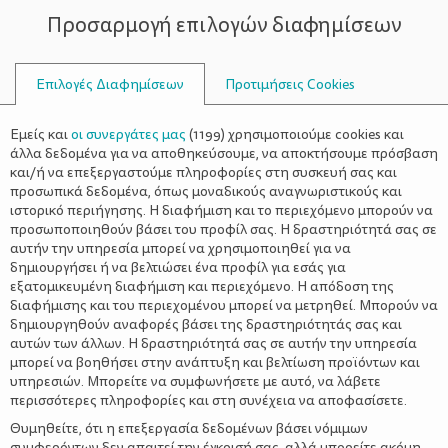
Προσαρμογή επιλογών διαφημίσεων
ΣΥΜΒΟΥΛΟΙ
Επιλογές Διαφημίσεων
Προτιμήσεις Cookies
ΜΟΥΣΙΚΆ ΠΑΙΧΝΊΔΙΑ
Εμείς και
οι συνεργάτες μας
(
1199
) χρησιμοποιούμε cookies και
άλλα δεδομένα για να αποθηκεύσουμε, να αποκτήσουμε πρόσβαση
και/ή να επεξεργαστούμε πληροφορίες στη συσκευή σας και
προσωπικά δεδομένα, όπως μοναδικούς αναγνωριστικούς και
ιστορικό περιήγησης. Η διαφήμιση και το περιεχόμενο μπορούν να
προσωποποιηθούν βάσει του προφίλ σας. Η δραστηριότητά σας σε
αυτήν την υπηρεσία μπορεί να χρησιμοποιηθεί για να
δημιουργήσει ή να βελτιώσει ένα προφίλ για εσάς για
εξατομικευμένη διαφήμιση και περιεχόμενο. Η απόδοση της
διαφήμισης και του περιεχομένου μπορεί να μετρηθεί. Μπορούν να
δημιουργηθούν αναφορές βάσει της δραστηριότητάς σας και
αυτών των άλλων. Η δραστηριότητά σας σε αυτήν την υπηρεσία
μπορεί να βοηθήσει στην ανάπτυξη και βελτίωση προϊόντων και
υπηρεσιών. Μπορείτε να συμφωνήσετε με αυτό, να λάβετε
περισσότερες πληροφορίες και στη συνέχεια να αποφασίσετε.
Θυμηθείτε, ότι η επεξεργασία δεδομένων βάσει νόμιμων
συμφερόντων δεν απαιτεί την έγκρισή σας, αλλά μπορείτε ακόμη