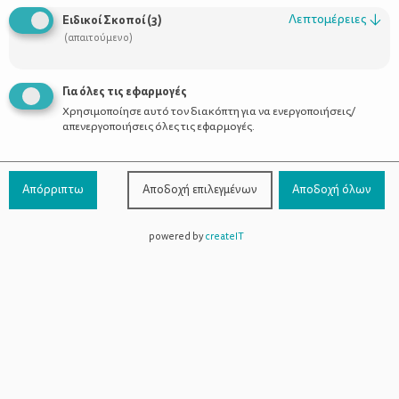
Οι Σύμβουλοι
Λεπτομέρειες
↓
Ειδικοί Σκοποί
(
3
)
Προϊόντα
(απαιτούμενο)
Για όλες τις εφαρμογές
Χρησιμοποίησε αυτό τον διακόπτη για να ενεργοποιήσεις/
Επικοινωνία
απενεργοποιήσεις όλες τις εφαρμογές.
Τηλέφωνο Επικοινωνίας:
800-1199-800
(από σταθερό,
Απόρριπτω
Αποδοχή επιλεγμένων
Αποδοχή όλων
χωρίς χρέωση)
powered by
createIT
Facebook
Instagram
Youtube
Spotify