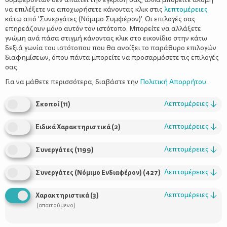
να επιλέξετε να αποχωρήσετε κάνοντας κλικ στις
λεπτομέρειες
κάτω από 'Συνεργάτες (Νόμιμο Συμφέρον)'. Οι επιλογές σας
επηρεάζουν μόνο αυτόν τον ιστότοπο. Μπορείτε να αλλάξετε
γνώμη ανά πάσα στιγμή κάνοντας κλικ στο εικονίδιο στην κάτω
δεξιά γωνία του ιστότοπου που θα ανοίξει το παράθυρο επιλογών
Παιχνίδια για τον πρώτο χρόνο του
διαφημίσεων, όπου πάντα μπορείτε να προσαρμόσετε τις επιλογές
μωρού σας
σας.
Για να μάθετε περισσότερα, διαβάστε την
Πολιτική Απορρήτου
.
Λεπτομέρειες
↓
Σκοποί
(
11
)
Λεπτομέρειες
↓
Ειδικά Χαρακτηριστικά
(
2
)
Λεπτομέρειες
↓
Συνεργάτες
(
1199
)
Λεπτομέρειες
↓
Συνεργάτες (Νόμιμο Ενδιαφέρον)
(
427
)
Χρήσιμοι Σύνδεσμοι
Λεπτομέρειες
↓
Χαρακτηριστικά
(
3
)
(απαιτούμενο)
Τι είναι το ΔΕΛΤΑ moms