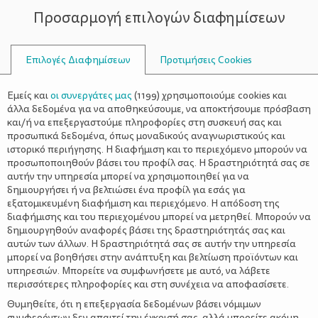
Προσαρμογή επιλογών διαφημίσεων
ΣΥΜΒΟΥΛΟΙ
Επιλογές Διαφημίσεων
Προτιμήσεις Cookies
ΝΑ ΑΠΟΦΕΎΓΕΙ
Εμείς και
οι συνεργάτες μας
(
1199
) χρησιμοποιούμε cookies και
άλλα δεδομένα για να αποθηκεύσουμε, να αποκτήσουμε πρόσβαση
και/ή να επεξεργαστούμε πληροφορίες στη συσκευή σας και
προσωπικά δεδομένα, όπως μοναδικούς αναγνωριστικούς και
ιστορικό περιήγησης. Η διαφήμιση και το περιεχόμενο μπορούν να
προσωποποιηθούν βάσει του προφίλ σας. Η δραστηριότητά σας σε
αυτήν την υπηρεσία μπορεί να χρησιμοποιηθεί για να
δημιουργήσει ή να βελτιώσει ένα προφίλ για εσάς για
εξατομικευμένη διαφήμιση και περιεχόμενο. Η απόδοση της
διαφήμισης και του περιεχομένου μπορεί να μετρηθεί. Μπορούν να
δημιουργηθούν αναφορές βάσει της δραστηριότητάς σας και
αυτών των άλλων. Η δραστηριότητά σας σε αυτήν την υπηρεσία
μπορεί να βοηθήσει στην ανάπτυξη και βελτίωση προϊόντων και
υπηρεσιών. Μπορείτε να συμφωνήσετε με αυτό, να λάβετε
περισσότερες πληροφορίες και στη συνέχεια να αποφασίσετε.
Θυμηθείτε, ότι η επεξεργασία δεδομένων βάσει νόμιμων
συμφερόντων δεν απαιτεί την έγκρισή σας, αλλά μπορείτε ακόμη