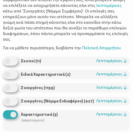
να επιλέξετε να αποχωρήσετε κάνοντας κλικ στις
λεπτομέρειες
κάτω από 'Συνεργάτες (Νόμιμο Συμφέρον)'. Οι επιλογές σας
επηρεάζουν μόνο αυτόν τον ιστότοπο. Μπορείτε να αλλάξετε
γνώμη ανά πάσα στιγμή κάνοντας κλικ στο εικονίδιο στην κάτω
δεξιά γωνία του ιστότοπου που θα ανοίξει το παράθυρο επιλογών
Θηλασμός και διατροφή
διαφημίσεων, όπου πάντα μπορείτε να προσαρμόσετε τις επιλογές
σας.
Για να μάθετε περισσότερα, διαβάστε την
Πολιτική Απορρήτου
.
Λεπτομέρειες
↓
Σκοποί
(
11
)
Λεπτομέρειες
↓
Ειδικά Χαρακτηριστικά
(
2
)
Λεπτομέρειες
↓
Συνεργάτες
(
1199
)
Λεπτομέρειες
↓
Συνεργάτες (Νόμιμο Ενδιαφέρον)
(
427
)
Χρήσιμοι Σύνδεσμοι
Λεπτομέρειες
↓
Χαρακτηριστικά
(
3
)
Τι είναι το ΔΕΛΤΑ moms
(απαιτούμενο)
Οι Σύμβουλοι