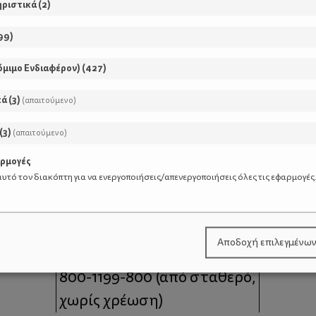
ηριστικά
(
2
)
99
)
όμιμο Ενδιαφέρον)
(
427
)
κά
(
3
)
(απαιτούμενο)
(
3
)
(απαιτούμενο)
αρμογές
υτό τον διακόπτη για να ενεργοποιήσεις/απενεργοποιήσεις όλες τις εφαρμογές
μοι
Επικοινωνία
Αποδοχή επιλεγμένω
 moms
Τηλέφωνο Επικοινωνίας:
800-1199-800
(από σταθερό,
χωρίς χρέωση)