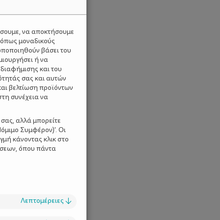
ύσουμε, να αποκτήσουμε
 όπως μοναδικούς
ωποποιηθούν βάσει του
μιουργήσει ή να
 διαφήμισης και του
ότητάς σας και αυτών
και βελτίωση προϊόντων
στη συνέχεια να
 σας, αλλά μπορείτε
όμιμο Συμφέρον)'. Οι
γμή κάνοντας κλικ στο
ίσεων, όπου πάντα
Λεπτομέρειες
↓