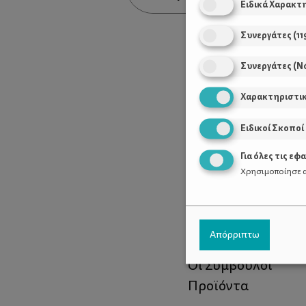
Ειδικά Χαρακτ
Συνεργάτες
(
11
Συνεργάτες (Ν
Χαρακτηριστι
Ειδικοί Σκοποί
Για όλες τις εφ
Χρησιμοποίησε α
Χρήσιμοι Σύνδεσ
Απόρριπτω
Τι είναι το ΔΕΛΤΑ
Οι Σύμβουλοι
Προϊόντα