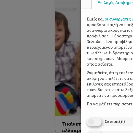
Επιλογές Διαφημί
Εμείς και
οι συνεργάτες 
πρόσβαση και/ή να επε
αναγνωριστικούς και ισ
προφίλ σας. Η δραστηρι
βελτιώσει ένα προφίλ γι
περιεχομένου μπορεί να
των άλλων. Η δραστηριό
και υπηρεσιών. Μπορείτ
αποφασίσετε.
Θυμηθείτε, ότι η επεξε
ακόμη να επιλέξετε να 
επιλογές σας επηρεάζου
εικονίδιο στην κάτω δε
μπορείτε να προσαρμόσετ
Για να μάθετε περισσότ
Σκοποί
(
11
)
Τι κάνετε όταν το παιδί σας θέ
αλλοπρόσαλλα;