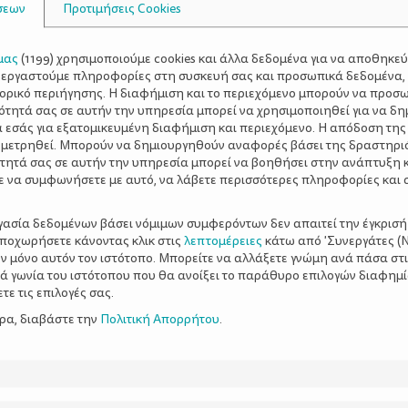
σεων
Προτιμήσεις Cookies
μας
(
1199
) χρησιμοποιούμε cookies και άλλα δεδομένα για να αποθηκε
ξεργαστούμε πληροφορίες στη συσκευή σας και προσωπικά δεδομένα,
τορικό περιήγησης. Η διαφήμιση και το περιεχόμενο μπορούν να προσ
ότητά σας σε αυτήν την υπηρεσία μπορεί να χρησιμοποιηθεί για να δη
α εσάς για εξατομικευμένη διαφήμιση και περιεχόμενο. Η απόδοση της
 μετρηθεί. Μπορούν να δημιουργηθούν αναφορές βάσει της δραστηρι
τητά σας σε αυτήν την υπηρεσία μπορεί να βοηθήσει στην ανάπτυξη 
ε να συμφωνήσετε με αυτό, να λάβετε περισσότερες πληροφορίες και 
ργασία δεδομένων βάσει νόμιμων συμφερόντων δεν απαιτεί την έγκρισή
αποχωρήσετε κάνοντας κλικ στις
λεπτομέρειες
κάτω από 'Συνεργάτες (Ν
ν μόνο αυτόν τον ιστότοπο. Μπορείτε να αλλάξετε γνώμη ανά πάσα στι
ξιά γωνία του ιστότοπου που θα ανοίξει το παράθυρο επιλογών διαφημ
ε τις επιλογές σας.
ερα, διαβάστε την
Πολιτική Απορρήτου
.
λει να ντυθεί