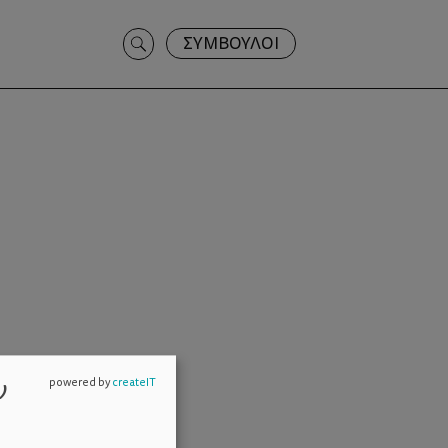
Search
ΣΥΜΒΟΥΛΟΙ
for:
ν
powered by
createIT