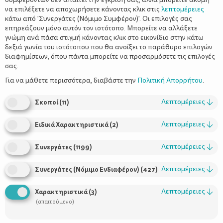
να επιλέξετε να αποχωρήσετε κάνοντας κλικ στις
λεπτομέρειες
κάτω από 'Συνεργάτες (Νόμιμο Συμφέρον)'. Οι επιλογές σας
επηρεάζουν μόνο αυτόν τον ιστότοπο. Μπορείτε να αλλάξετε
γνώμη ανά πάσα στιγμή κάνοντας κλικ στο εικονίδιο στην κάτω
δεξιά γωνία του ιστότοπου που θα ανοίξει το παράθυρο επιλογών
Διατροφή της εγκύου
διαφημίσεων, όπου πάντα μπορείτε να προσαρμόσετε τις επιλογές
σας.
Για να μάθετε περισσότερα, διαβάστε την
Πολιτική Απορρήτου
.
Λεπτομέρειες
↓
Σκοποί
(
11
)
Λεπτομέρειες
↓
Ειδικά Χαρακτηριστικά
(
2
)
Λεπτομέρειες
↓
Συνεργάτες
(
1199
)
Λεπτομέρειες
↓
Συνεργάτες (Νόμιμο Ενδιαφέρον)
(
427
)
Χρήσιμοι Σύνδεσμοι
Λεπτομέρειες
↓
Χαρακτηριστικά
(
3
)
Τι είναι το ΔΕΛΤΑ moms
(απαιτούμενο)
Οι Σύμβουλοι