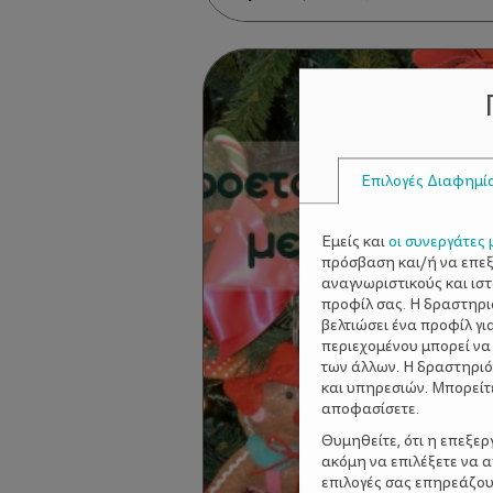
Επιλογές Διαφημί
Εμείς και
οι συνεργάτες 
πρόσβαση και/ή να επε
αναγνωριστικούς και ισ
προφίλ σας. Η δραστηρι
βελτιώσει ένα προφίλ γι
περιεχομένου μπορεί να
των άλλων. Η δραστηριό
και υπηρεσιών. Μπορείτ
αποφασίσετε.
Θυμηθείτε, ότι η επεξε
ακόμη να επιλέξετε να 
επιλογές σας επηρεάζου