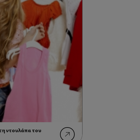
 τη ντουλάπα του