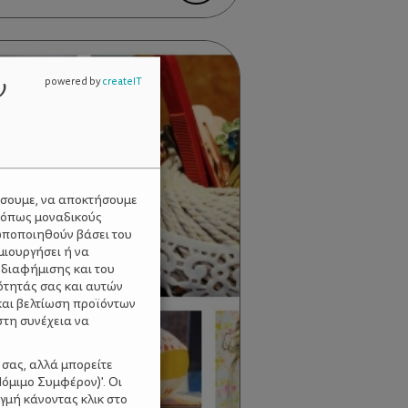
ν
powered by
createIT
ύσουμε, να αποκτήσουμε
 όπως μοναδικούς
ωποποιηθούν βάσει του
μιουργήσει ή να
 διαφήμισης και του
ότητάς σας και αυτών
και βελτίωση προϊόντων
στη συνέχεια να
 σας, αλλά μπορείτε
όμιμο Συμφέρον)'. Οι
γμή κάνοντας κλικ στο