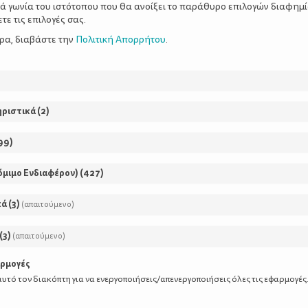
ξιά γωνία του ιστότοπου που θα ανοίξει το παράθυρο επιλογών διαφημ
ε τις επιλογές σας.
ερα, διαβάστε την
Πολιτική Απορρήτου
.
με 8+1 απλά
Δοκιμασμένα Tips Οργά
Αληθινό Σπίτι
ηριστικά
(
2
)
99
)
όμιμο Ενδιαφέρον)
(
427
)
κά
(
3
)
(απαιτούμενο)
(
3
)
(απαιτούμενο)
αρμογές
υτό τον διακόπτη για να ενεργοποιήσεις/απενεργοποιήσεις όλες τις εφαρμογές