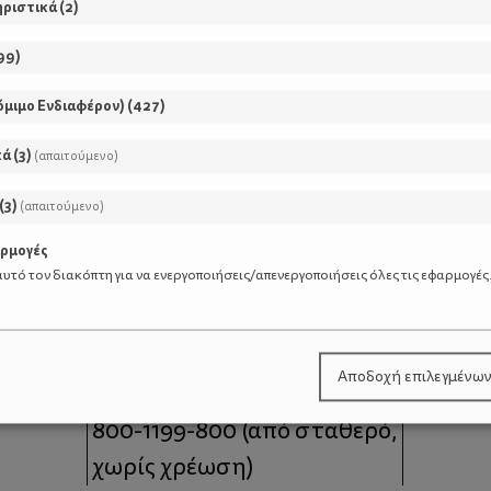
ηριστικά
(
2
)
99
)
όμιμο Ενδιαφέρον)
(
427
)
κά
(
3
)
(απαιτούμενο)
(
3
)
(απαιτούμενο)
αρμογές
υτό τον διακόπτη για να ενεργοποιήσεις/απενεργοποιήσεις όλες τις εφαρμογές
μοι
Επικοινωνία
Αποδοχή επιλεγμένω
 moms
Τηλέφωνο Επικοινωνίας:
800-1199-800
(από σταθερό,
χωρίς χρέωση)