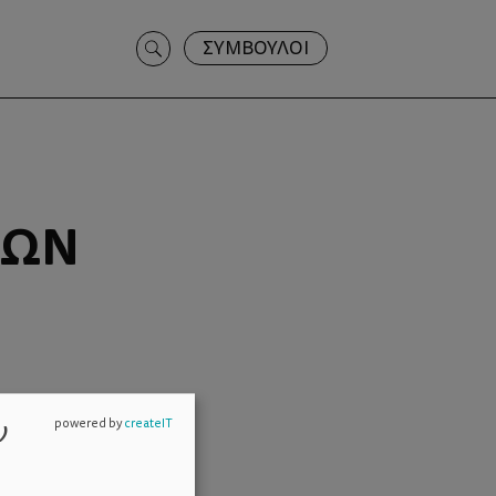
Search
ΣΥΜΒΟΥΛΟΙ
for:
ΚΩΝ
ν
powered by
createIT