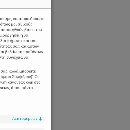
ύσουμε, να αποκτήσουμε
 όπως μοναδικούς
ωποποιηθούν βάσει του
μιουργήσει ή να
 διαφήμισης και του
ότητάς σας και αυτών
και βελτίωση προϊόντων
στη συνέχεια να
 σας, αλλά μπορείτε
όμιμο Συμφέρον)'. Οι
γμή κάνοντας κλικ στο
ίσεων, όπου πάντα
Λεπτομέρειες
↓