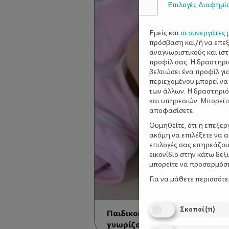
Επιλογές Διαφημί
Εμείς και
οι συνεργάτες 
πρόσβαση και/ή να επε
αναγνωριστικούς και ισ
προφίλ σας. Η δραστηρι
βελτιώσει ένα προφίλ γι
περιεχομένου μπορεί να
των άλλων. Η δραστηριό
και υπηρεσιών. Μπορείτ
αποφασίσετε.
Θυμηθείτε, ότι η επεξε
ακόμη να επιλέξετε να 
επιλογές σας επηρεάζου
εικονίδιο στην κάτω δε
μπορείτε να προσαρμόσετ
Για να μάθετε περισσότ
Σκοποί
(
11
)
Παιδικοί πονοκέφαλοι - Τι πρέ
γνωρίζουν οι γονείς