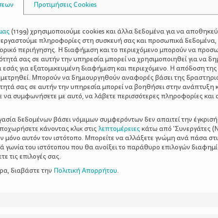
σεων
Προτιμήσεις Cookies
μας
(
1199
) χρησιμοποιούμε cookies και άλλα δεδομένα για να αποθηκε
ξεργαστούμε πληροφορίες στη συσκευή σας και προσωπικά δεδομένα,
τορικό περιήγησης. Η διαφήμιση και το περιεχόμενο μπορούν να προσ
ότητά σας σε αυτήν την υπηρεσία μπορεί να χρησιμοποιηθεί για να δη
α εσάς για εξατομικευμένη διαφήμιση και περιεχόμενο. Η απόδοση της
 μετρηθεί. Μπορούν να δημιουργηθούν αναφορές βάσει της δραστηρι
τητά σας σε αυτήν την υπηρεσία μπορεί να βοηθήσει στην ανάπτυξη 
ε να συμφωνήσετε με αυτό, να λάβετε περισσότερες πληροφορίες και 
ργασία δεδομένων βάσει νόμιμων συμφερόντων δεν απαιτεί την έγκρισή
αποχωρήσετε κάνοντας κλικ στις
λεπτομέρειες
κάτω από 'Συνεργάτες (Ν
ν μόνο αυτόν τον ιστότοπο. Μπορείτε να αλλάξετε γνώμη ανά πάσα στι
ξιά γωνία του ιστότοπου που θα ανοίξει το παράθυρο επιλογών διαφημ
ε τις επιλογές σας.
ερα, διαβάστε την
Πολιτική Απορρήτου
.
πει να