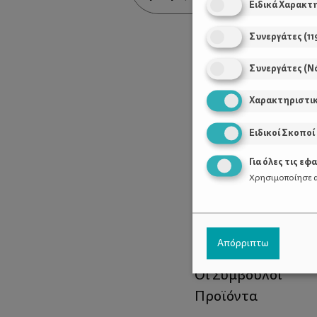
Ειδικά Χαρακτ
Συνεργάτες
(
11
Συνεργάτες (Ν
Χαρακτηριστι
Ειδικοί Σκοποί
Για όλες τις εφ
Χρησιμοποίησε α
Χρήσιμοι Σύνδεσ
Απόρριπτω
Τι είναι το ΔΕΛΤΑ
Οι Σύμβουλοι
Προϊόντα