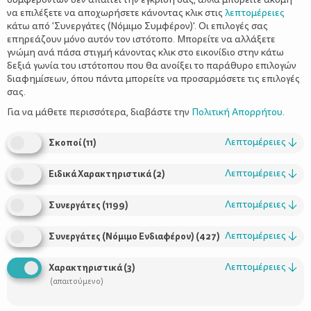
να επιλέξετε να αποχωρήσετε κάνοντας κλικ στις
λεπτομέρειες
κάτω από 'Συνεργάτες (Νόμιμο Συμφέρον)'. Οι επιλογές σας
επηρεάζουν μόνο αυτόν τον ιστότοπο. Μπορείτε να αλλάξετε
γνώμη ανά πάσα στιγμή κάνοντας κλικ στο εικονίδιο στην κάτω
δεξιά γωνία του ιστότοπου που θα ανοίξει το παράθυρο επιλογών
DIY: Τυχερά Πασχαλινά Αυγά!
διαφημίσεων, όπου πάντα μπορείτε να προσαρμόσετε τις επιλογές
σας.
Για να μάθετε περισσότερα, διαβάστε την
Πολιτική Απορρήτου
.
Λεπτομέρειες
↓
Σκοποί
(
11
)
Λεπτομέρειες
↓
Ειδικά Χαρακτηριστικά
(
2
)
Λεπτομέρειες
↓
Συνεργάτες
(
1199
)
Λεπτομέρειες
↓
Συνεργάτες (Νόμιμο Ενδιαφέρον)
(
427
)
Λεπτομέρειες
↓
Χαρακτηριστικά
(
3
)
(απαιτούμενο)