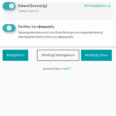
Λεπτομέρειες
↓
Ειδικοί Σκοποί
(
3
)
(απαιτούμενο)
Σιροπιαστά τσουρεκάκια της
Φωτεινούλας
Για όλες τις εφαρμογές
Χρησιμοποίησε αυτό τον διακόπτη για να ενεργοποιήσεις/
απενεργοποιήσεις όλες τις εφαρμογές.
Απόρριπτω
Αποδοχή επιλεγμένων
Αποδοχή όλων
powered by
createIT
Χρήσιμοι Σύνδεσμοι
Τι είναι το ΔΕΛΤΑ moms
Οι Σύμβουλοι