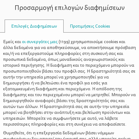
Προσαρμογή επιλογών διαφημίσεων
ΣΥΜΒΟΥΛΟΙ
Επιλογές Διαφημίσεων
Προτιμήσεις Cookies
ΠΑΣΧΑΛΙΝΌ ΤΡΑΠΈΖΙ
Εμείς και
οι συνεργάτες μας
(
1199
) χρησιμοποιούμε cookies και
άλλα δεδομένα για να αποθηκεύσουμε, να αποκτήσουμε πρόσβαση
και/ή να επεξεργαστούμε πληροφορίες στη συσκευή σας και
προσωπικά δεδομένα, όπως μοναδικούς αναγνωριστικούς και
ιστορικό περιήγησης. Η διαφήμιση και το περιεχόμενο μπορούν να
προσωποποιηθούν βάσει του προφίλ σας. Η δραστηριότητά σας σε
αυτήν την υπηρεσία μπορεί να χρησιμοποιηθεί για να
δημιουργήσει ή να βελτιώσει ένα προφίλ για εσάς για
εξατομικευμένη διαφήμιση και περιεχόμενο. Η απόδοση της
διαφήμισης και του περιεχομένου μπορεί να μετρηθεί. Μπορούν να
δημιουργηθούν αναφορές βάσει της δραστηριότητάς σας και
αυτών των άλλων. Η δραστηριότητά σας σε αυτήν την υπηρεσία
μπορεί να βοηθήσει στην ανάπτυξη και βελτίωση προϊόντων και
υπηρεσιών. Μπορείτε να συμφωνήσετε με αυτό, να λάβετε
περισσότερες πληροφορίες και στη συνέχεια να αποφασίσετε.
Θυμηθείτε, ότι η επεξεργασία δεδομένων βάσει νόμιμων
συμφερόντων δεν απαιτεί την έγκρισή σας, αλλά μπορείτε ακόμη