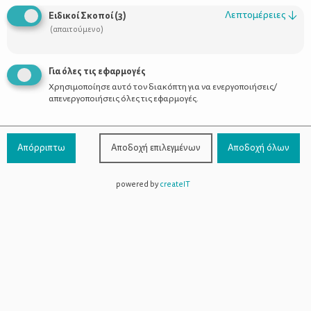
Οι Σύμβουλοι
Λεπτομέρειες
↓
Ειδικοί Σκοποί
(
3
)
Προϊόντα
(απαιτούμενο)
Για όλες τις εφαρμογές
Χρησιμοποίησε αυτό τον διακόπτη για να ενεργοποιήσεις/
Επικοινωνία
απενεργοποιήσεις όλες τις εφαρμογές.
Τηλέφωνο Επικοινωνίας:
800-1199-800
(από σταθερό,
Απόρριπτω
Αποδοχή επιλεγμένων
Αποδοχή όλων
χωρίς χρέωση)
powered by
createIT
Facebook
Instagram
Youtube
Spotify