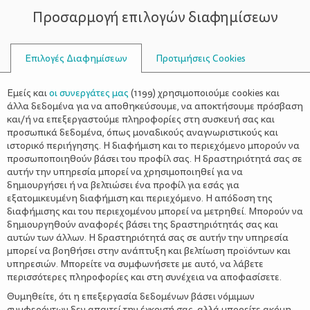
Προσαρμογή επιλογών διαφημίσεων
ΣΥΜΒΟΥΛΟΙ
Επιλογές Διαφημίσεων
Προτιμήσεις Cookies
ΠΕΡΙΓΡΆΦΟΥΝ ΑΝΤΙΚΕΊΜΕΝΑ
Εμείς και
οι συνεργάτες μας
(
1199
) χρησιμοποιούμε cookies και
άλλα δεδομένα για να αποθηκεύσουμε, να αποκτήσουμε πρόσβαση
και/ή να επεξεργαστούμε πληροφορίες στη συσκευή σας και
προσωπικά δεδομένα, όπως μοναδικούς αναγνωριστικούς και
ιστορικό περιήγησης. Η διαφήμιση και το περιεχόμενο μπορούν να
προσωποποιηθούν βάσει του προφίλ σας. Η δραστηριότητά σας σε
αυτήν την υπηρεσία μπορεί να χρησιμοποιηθεί για να
δημιουργήσει ή να βελτιώσει ένα προφίλ για εσάς για
εξατομικευμένη διαφήμιση και περιεχόμενο. Η απόδοση της
διαφήμισης και του περιεχομένου μπορεί να μετρηθεί. Μπορούν να
δημιουργηθούν αναφορές βάσει της δραστηριότητάς σας και
αυτών των άλλων. Η δραστηριότητά σας σε αυτήν την υπηρεσία
μπορεί να βοηθήσει στην ανάπτυξη και βελτίωση προϊόντων και
υπηρεσιών. Μπορείτε να συμφωνήσετε με αυτό, να λάβετε
περισσότερες πληροφορίες και στη συνέχεια να αποφασίσετε.
Θυμηθείτε, ότι η επεξεργασία δεδομένων βάσει νόμιμων
συμφερόντων δεν απαιτεί την έγκρισή σας, αλλά μπορείτε ακόμη