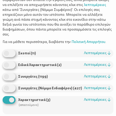
να επιλέξετε να αποχωρήσετε κάνοντας κλικ στις
λεπτομέρειες
κάτω από 'Συνεργάτες (Νόμιμο Συμφέρον)'. Οι επιλογές σας
επηρεάζουν μόνο αυτόν τον ιστότοπο. Μπορείτε να αλλάξετε
γνώμη ανά πάσα στιγμή κάνοντας κλικ στο εικονίδιο στην κάτω
δεξιά γωνία του ιστότοπου που θα ανοίξει το παράθυρο επιλογών
Ήρθε η Άνοιξη. Ώρα για πικνίκ!
διαφημίσεων, όπου πάντα μπορείτε να προσαρμόσετε τις επιλογές
σας.
Για να μάθετε περισσότερα, διαβάστε την
Πολιτική Απορρήτου
.
Λεπτομέρειες
↓
Σκοποί
(
11
)
Λεπτομέρειες
↓
Ειδικά Χαρακτηριστικά
(
2
)
Λεπτομέρειες
↓
Συνεργάτες
(
1199
)
Λεπτομέρειες
↓
Συνεργάτες (Νόμιμο Ενδιαφέρον)
(
427
)
Χρήσιμοι Σύνδεσμοι
Λεπτομέρειες
↓
Χαρακτηριστικά
(
3
)
Τι είναι το ΔΕΛΤΑ moms
(απαιτούμενο)
Οι Σύμβουλοι