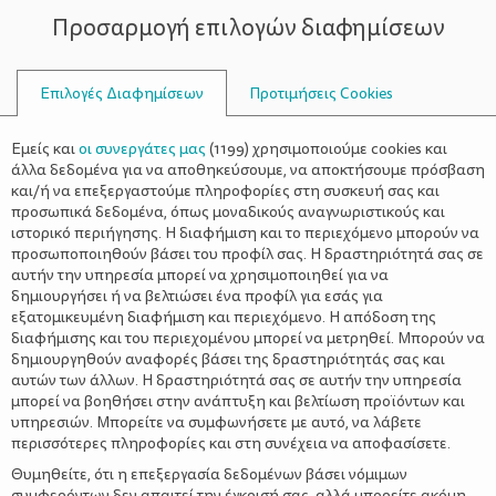
Προσαρμογή επιλογών διαφημίσεων
ΣΥΜΒΟΥΛΟΙ
Επιλογές Διαφημίσεων
Προτιμήσεις Cookies
ΠΕΖΟΠΟΡΊΑ
Εμείς και
οι συνεργάτες μας
(
1199
) χρησιμοποιούμε cookies και
άλλα δεδομένα για να αποθηκεύσουμε, να αποκτήσουμε πρόσβαση
και/ή να επεξεργαστούμε πληροφορίες στη συσκευή σας και
προσωπικά δεδομένα, όπως μοναδικούς αναγνωριστικούς και
ιστορικό περιήγησης. Η διαφήμιση και το περιεχόμενο μπορούν να
προσωποποιηθούν βάσει του προφίλ σας. Η δραστηριότητά σας σε
αυτήν την υπηρεσία μπορεί να χρησιμοποιηθεί για να
δημιουργήσει ή να βελτιώσει ένα προφίλ για εσάς για
εξατομικευμένη διαφήμιση και περιεχόμενο. Η απόδοση της
διαφήμισης και του περιεχομένου μπορεί να μετρηθεί. Μπορούν να
δημιουργηθούν αναφορές βάσει της δραστηριότητάς σας και
αυτών των άλλων. Η δραστηριότητά σας σε αυτήν την υπηρεσία
μπορεί να βοηθήσει στην ανάπτυξη και βελτίωση προϊόντων και
υπηρεσιών. Μπορείτε να συμφωνήσετε με αυτό, να λάβετε
περισσότερες πληροφορίες και στη συνέχεια να αποφασίσετε.
Θυμηθείτε, ότι η επεξεργασία δεδομένων βάσει νόμιμων
συμφερόντων δεν απαιτεί την έγκρισή σας, αλλά μπορείτε ακόμη