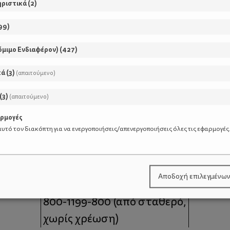
ηριστικά
(
2
)
99
)
όμιμο Ενδιαφέρον)
(
427
)
κά
(
3
)
(απαιτούμενο)
(
3
)
(απαιτούμενο)
αρμογές
υτό τον διακόπτη για να ενεργοποιήσεις/απενεργοποιήσεις όλες τις εφαρμογές
μοι
Επικοινωνία
Αποδοχή επιλεγμένω
 moms
Τηλέφωνο Επικοινωνίας:
800-1199-800
(από σταθερό,
χωρίς χρέωση)