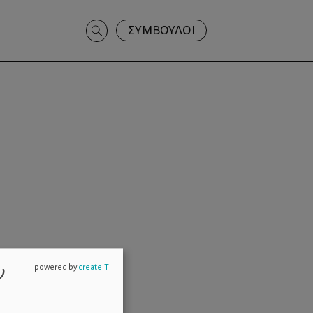
Search
ΣΥΜΒΟΥΛΟΙ
for:
ν
powered by
createIT