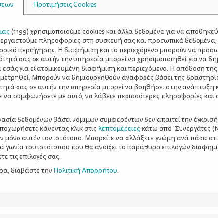
σεων
Προτιμήσεις Cookies
μας
(
1199
) χρησιμοποιούμε cookies και άλλα δεδομένα για να αποθηκε
ξεργαστούμε πληροφορίες στη συσκευή σας και προσωπικά δεδομένα,
τορικό περιήγησης. Η διαφήμιση και το περιεχόμενο μπορούν να προσ
ότητά σας σε αυτήν την υπηρεσία μπορεί να χρησιμοποιηθεί για να δη
α εσάς για εξατομικευμένη διαφήμιση και περιεχόμενο. Η απόδοση της
 μετρηθεί. Μπορούν να δημιουργηθούν αναφορές βάσει της δραστηρι
τητά σας σε αυτήν την υπηρεσία μπορεί να βοηθήσει στην ανάπτυξη 
ε να συμφωνήσετε με αυτό, να λάβετε περισσότερες πληροφορίες και 
ργασία δεδομένων βάσει νόμιμων συμφερόντων δεν απαιτεί την έγκρισή
αποχωρήσετε κάνοντας κλικ στις
λεπτομέρειες
κάτω από 'Συνεργάτες (Ν
ν μόνο αυτόν τον ιστότοπο. Μπορείτε να αλλάξετε γνώμη ανά πάσα στι
ξιά γωνία του ιστότοπου που θα ανοίξει το παράθυρο επιλογών διαφημ
ε τις επιλογές σας.
ερα, διαβάστε την
Πολιτική Απορρήτου
.