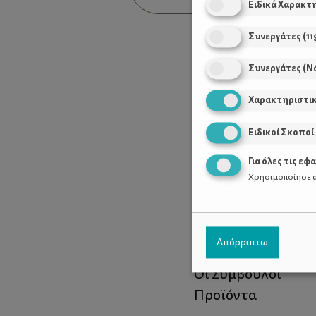
Ειδικά Χαρακτ
Συνεργάτες
(
11
Συνεργάτες (Ν
Χαρακτηριστι
Ειδικοί Σκοποί
Για όλες τις εφ
Χρησιμοποίησε α
Χρήσιμοι Σύνδεσ
Απόρριπτω
Τι είναι το ΔΕΛΤΑ
Οι Σύμβουλοι
Προϊόντα