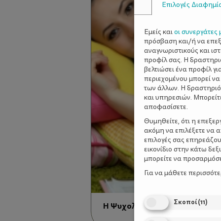
Επιλογές Διαφημί
Εμείς και
οι συνεργάτες 
πρόσβαση και/ή να επε
αναγνωριστικούς και ισ
προφίλ σας. Η δραστηρι
βελτιώσει ένα προφίλ γι
περιεχομένου μπορεί να
των άλλων. Η δραστηριό
και υπηρεσιών. Μπορείτ
αποφασίσετε.
Θυμηθείτε, ότι η επεξε
ακόμη να επιλέξετε να 
επιλογές σας επηρεάζου
εικονίδιο στην κάτω δε
μπορείτε να προσαρμόσετ
Για να μάθετε περισσότ
Σκοποί
(
11
)
Η Ψυχολογία της Εγκύου