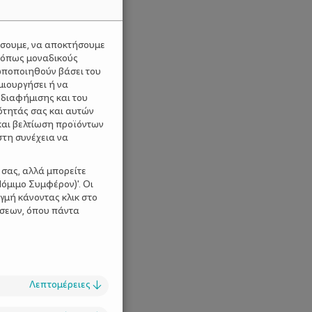
ύσουμε, να αποκτήσουμε
 όπως μοναδικούς
ωποποιηθούν βάσει του
μιουργήσει ή να
 διαφήμισης και του
ότητάς σας και αυτών
και βελτίωση προϊόντων
στη συνέχεια να
 σας, αλλά μπορείτε
όμιμο Συμφέρον)'. Οι
γμή κάνοντας κλικ στο
ίσεων, όπου πάντα
Λεπτομέρειες
↓