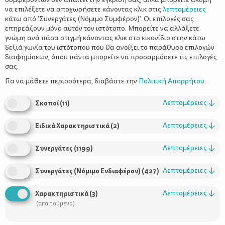
να επιλέξετε να αποχωρήσετε κάνοντας κλικ στις
λεπτομέρειες
κάτω από 'Συνεργάτες (Νόμιμο Συμφέρον)'. Οι επιλογές σας
επηρεάζουν μόνο αυτόν τον ιστότοπο. Μπορείτε να αλλάξετε
γνώμη ανά πάσα στιγμή κάνοντας κλικ στο εικονίδιο στην κάτω
δεξιά γωνία του ιστότοπου που θα ανοίξει το παράθυρο επιλογών
Βραδιά σινεμά στο σπίτι
διαφημίσεων, όπου πάντα μπορείτε να προσαρμόσετε τις επιλογές
σας.
Για να μάθετε περισσότερα, διαβάστε την
Πολιτική Απορρήτου
.
Λεπτομέρειες
↓
Σκοποί
(
11
)
Λεπτομέρειες
↓
Ειδικά Χαρακτηριστικά
(
2
)
Λεπτομέρειες
↓
Συνεργάτες
(
1199
)
Λεπτομέρειες
↓
Συνεργάτες (Νόμιμο Ενδιαφέρον)
(
427
)
Χρήσιμοι Σύνδεσμοι
Λεπτομέρειες
↓
Χαρακτηριστικά
(
3
)
Τι είναι το ΔΕΛΤΑ moms
(απαιτούμενο)
Οι Σύμβουλοι