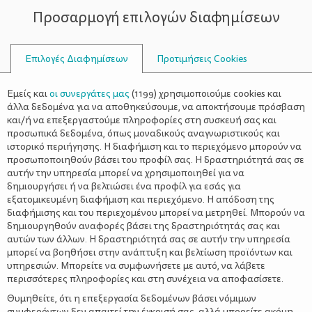
Προσαρμογή επιλογών διαφημίσεων
ΣΥΜΒΟΥΛΟΙ
Επιλογές Διαφημίσεων
Προτιμήσεις Cookies
ΠΟΠ ΚΟΡΝ
Εμείς και
οι συνεργάτες μας
(
1199
) χρησιμοποιούμε cookies και
άλλα δεδομένα για να αποθηκεύσουμε, να αποκτήσουμε πρόσβαση
και/ή να επεξεργαστούμε πληροφορίες στη συσκευή σας και
προσωπικά δεδομένα, όπως μοναδικούς αναγνωριστικούς και
ιστορικό περιήγησης. Η διαφήμιση και το περιεχόμενο μπορούν να
προσωποποιηθούν βάσει του προφίλ σας. Η δραστηριότητά σας σε
αυτήν την υπηρεσία μπορεί να χρησιμοποιηθεί για να
δημιουργήσει ή να βελτιώσει ένα προφίλ για εσάς για
εξατομικευμένη διαφήμιση και περιεχόμενο. Η απόδοση της
διαφήμισης και του περιεχομένου μπορεί να μετρηθεί. Μπορούν να
δημιουργηθούν αναφορές βάσει της δραστηριότητάς σας και
αυτών των άλλων. Η δραστηριότητά σας σε αυτήν την υπηρεσία
μπορεί να βοηθήσει στην ανάπτυξη και βελτίωση προϊόντων και
υπηρεσιών. Μπορείτε να συμφωνήσετε με αυτό, να λάβετε
περισσότερες πληροφορίες και στη συνέχεια να αποφασίσετε.
Θυμηθείτε, ότι η επεξεργασία δεδομένων βάσει νόμιμων
συμφερόντων δεν απαιτεί την έγκρισή σας, αλλά μπορείτε ακόμη