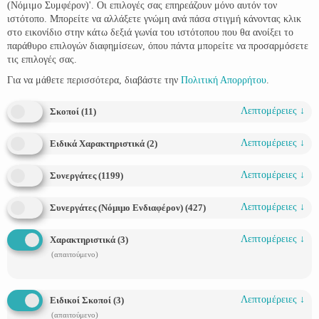
(Νόμιμο Συμφέρον)'. Οι επιλογές σας επηρεάζουν μόνο αυτόν τον
ιστότοπο. Μπορείτε να αλλάξετε γνώμη ανά πάσα στιγμή κάνοντας κλικ
στο εικονίδιο στην κάτω δεξιά γωνία του ιστότοπου που θα ανοίξει το
παράθυρο επιλογών διαφημίσεων, όπου πάντα μπορείτε να προσαρμόσετε
τις επιλογές σας.
Για να μάθετε περισσότερα, διαβάστε την
Πολιτική Απορρήτου
.
Λεπτομέρειες
↓
Σκοποί
(
11
)
Λεπτομέρειες
↓
Ειδικά Χαρακτηριστικά
(
2
)
Λεπτομέρειες
↓
Συνεργάτες
(
1199
)
Λεπτομέρειες
↓
Συνεργάτες (Νόμιμο Ενδιαφέρον)
(
427
)
Λεπτομέρειες
↓
Χαρακτηριστικά
(
3
)
(απαιτούμενο)
Προετοιμασία για τις γιορτές με 8+1 απλά βήματα
Λεπτομέρειες
↓
Ειδικοί Σκοποί
(
3
)
(απαιτούμενο)