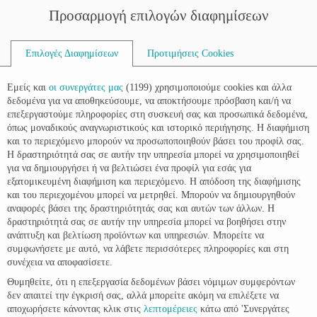
Προσαρμογή επιλογών διαφημίσεων
ΣΥΜΒΟΥΛΟΙ
Search
Επιλογές Διαφημίσεων
Προτιμήσεις Cookies
for:
ΕΓΚΥΜΟΣΥΝΗ
Εμείς και
οι συνεργάτες μας
(
1199
) χρησιμοποιούμε cookies και άλλα
Υγεία
δεδομένα για να αποθηκεύσουμε, να αποκτήσουμε πρόσβαση και/ή να
Διατροφή
επεξεργαστούμε πληροφορίες στη συσκευή σας και προσωπικά δεδομένα,
ΠΑΙΔΙ
όπως μοναδικούς αναγνωριστικούς και ιστορικό περιήγησης. Η διαφήμιση
Βρέφος
και το περιεχόμενο μπορούν να προσωποποιηθούν βάσει του προφίλ σας.
Νήπιο
Η δραστηριότητά σας σε αυτήν την υπηρεσία μπορεί να χρησιμοποιηθεί
Παιδί
ΟΙΚΟΓΕΝΕΙΑ
για να δημιουργήσει ή να βελτιώσει ένα προφίλ για εσάς για
Οικογενειακές Δραστηριότητες
εξατομικευμένη διαφήμιση και περιεχόμενο. Η απόδοση της διαφήμισης
Όλα για τη Μαμά
και του περιεχομένου μπορεί να μετρηθεί. Μπορούν να δημιουργηθούν
Όλα για τον Μπαμπά
αναφορές βάσει της δραστηριότητάς σας και αυτών των άλλων. Η
ΔΙΑΤΡΟΦΗ
δραστηριότητά σας σε αυτήν την υπηρεσία μπορεί να βοηθήσει στην
Tips Διατροφής
ανάπτυξη και βελτίωση προϊόντων και υπηρεσιών. Μπορείτε να
Συνταγές
συμφωνήσετε με αυτό, να λάβετε περισσότερες πληροφορίες και στη
συνέχεια να αποφασίσετε.
προετοιμασία για τις γιορτές
Θυμηθείτε, ότι η επεξεργασία δεδομένων βάσει νόμιμων συμφερόντων
δεν απαιτεί την έγκρισή σας, αλλά μπορείτε ακόμη να επιλέξετε να
αποχωρήσετε κάνοντας κλικ στις
λεπτομέρειες
κάτω από 'Συνεργάτες