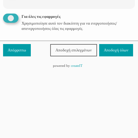
Για όλες τις εφαρμογές
Χρησιμοποίησε αυτό τον διακόπτη για να ενεργοποιήσεις/
απενεργοποιήσεις όλες τις εφαρμογές.
Απόρριπτω
Αποδοχή επιλεγμένων
Αποδοχή όλων
powered by
createIT
Χρήσιμοι Σύνδεσμοι
Τι είναι το ΔΕΛΤΑ moms
Οι Σύμβουλοι
Προϊόντα
Επικοινωνία