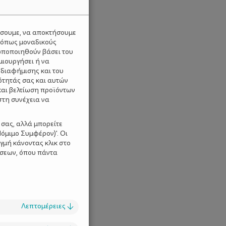
ύσουμε, να αποκτήσουμε
 όπως μοναδικούς
ωποποιηθούν βάσει του
μιουργήσει ή να
 διαφήμισης και του
ότητάς σας και αυτών
και βελτίωση προϊόντων
στη συνέχεια να
 σας, αλλά μπορείτε
όμιμο Συμφέρον)'. Οι
γμή κάνοντας κλικ στο
ίσεων, όπου πάντα
Λεπτομέρειες
↓