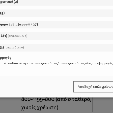
ηριστικά
(
2
)
99
)
όμιμο Ενδιαφέρον)
(
427
)
κά
(
3
)
(απαιτούμενο)
(
3
)
(απαιτούμενο)
αρμογές
υτό τον διακόπτη για να ενεργοποιήσεις/απενεργοποιήσεις όλες τις εφαρμογές
μοι
Επικοινωνία
Αποδοχή επιλεγμένω
 moms
Τηλέφωνο Επικοινωνίας:
800-1199-800
(από σταθερό,
χωρίς χρέωση)