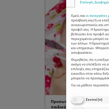
Επιλογές Διαφημί
Εμείς και
οι συνεργάτες 
πρόσβαση και/ή να επε
αναγνωριστικούς και ισ
προφίλ σας. Η δραστηρι
βελτιώσει ένα προφίλ γι
περιεχομένου μπορεί να
των άλλων. Η δραστηριό
και υπηρεσιών. Μπορείτ
αποφασίσετε.
Θυμηθείτε, ότι η επεξε
ακόμη να επιλέξετε να 
επιλογές σας επηρεάζου
εικονίδιο στην κάτω δε
μπορείτε να προσαρμόσετ
Για να μάθετε περισσότ
Σκοποί
(
11
)
Προσωπικότητά και ψυχολογικ
παιδιού σας