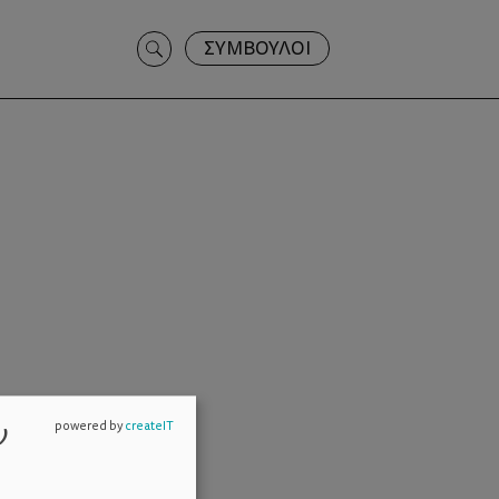
Search
ΣΥΜΒΟΥΛΟΙ
for:
Ή
ν
powered by
createIT