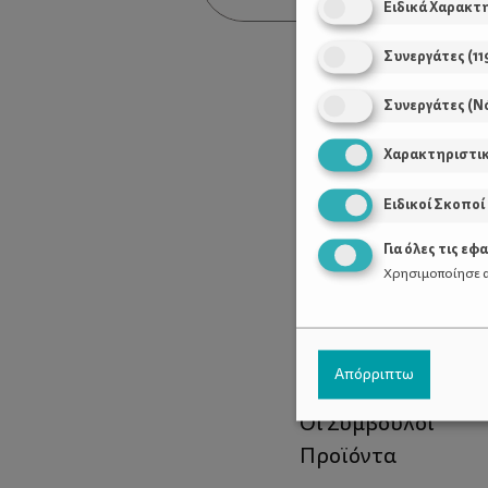
Ειδικά Χαρακτ
Συνεργάτες
(
11
Συνεργάτες (Ν
Χαρακτηριστι
Ειδικοί Σκοποί
Για όλες τις εφ
Χρησιμοποίησε α
Χρήσιμοι Σύνδεσ
Απόρριπτω
Τι είναι το ΔΕΛΤΑ
Οι Σύμβουλοι
Προϊόντα