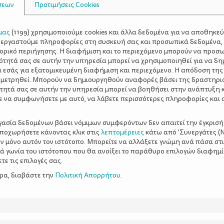
σεων
Προτιμήσεις Cookies
μας
(
1199
) χρησιμοποιούμε cookies και άλλα δεδομένα για να αποθηκε
ξεργαστούμε πληροφορίες στη συσκευή σας και προσωπικά δεδομένα,
τορικό περιήγησης. Η διαφήμιση και το περιεχόμενο μπορούν να προσ
ότητά σας σε αυτήν την υπηρεσία μπορεί να χρησιμοποιηθεί για να δη
α εσάς για εξατομικευμένη διαφήμιση και περιεχόμενο. Η απόδοση της
 μετρηθεί. Μπορούν να δημιουργηθούν αναφορές βάσει της δραστηρι
τητά σας σε αυτήν την υπηρεσία μπορεί να βοηθήσει στην ανάπτυξη 
ε να συμφωνήσετε με αυτό, να λάβετε περισσότερες πληροφορίες και 
ργασία δεδομένων βάσει νόμιμων συμφερόντων δεν απαιτεί την έγκρισή
αποχωρήσετε κάνοντας κλικ στις
λεπτομέρειες
κάτω από 'Συνεργάτες (Ν
ν μόνο αυτόν τον ιστότοπο. Μπορείτε να αλλάξετε γνώμη ανά πάσα στι
ξιά γωνία του ιστότοπου που θα ανοίξει το παράθυρο επιλογών διαφημ
ε τις επιλογές σας.
ερα, διαβάστε την
Πολιτική Απορρήτου
.
ή εξέλιξη του