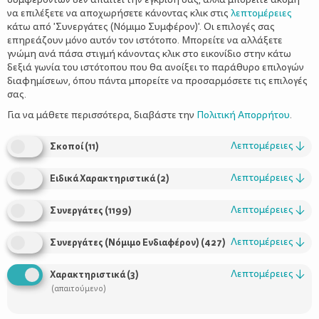
να επιλέξετε να αποχωρήσετε κάνοντας κλικ στις
λεπτομέρειες
κάτω από 'Συνεργάτες (Νόμιμο Συμφέρον)'. Οι επιλογές σας
επηρεάζουν μόνο αυτόν τον ιστότοπο. Μπορείτε να αλλάξετε
γνώμη ανά πάσα στιγμή κάνοντας κλικ στο εικονίδιο στην κάτω
δεξιά γωνία του ιστότοπου που θα ανοίξει το παράθυρο επιλογών
Βραδιά σινεμά στο σπίτι
διαφημίσεων, όπου πάντα μπορείτε να προσαρμόσετε τις επιλογές
σας.
Για να μάθετε περισσότερα, διαβάστε την
Πολιτική Απορρήτου
.
Λεπτομέρειες
↓
Σκοποί
(
11
)
Λεπτομέρειες
↓
Ειδικά Χαρακτηριστικά
(
2
)
Λεπτομέρειες
↓
Συνεργάτες
(
1199
)
Λεπτομέρειες
↓
Συνεργάτες (Νόμιμο Ενδιαφέρον)
(
427
)
Χρήσιμοι Σύνδεσμοι
Λεπτομέρειες
↓
Χαρακτηριστικά
(
3
)
Τι είναι το ΔΕΛΤΑ moms
(απαιτούμενο)
Οι Σύμβουλοι