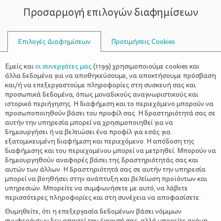
Προσαρμογή επιλογών διαφημίσεων
ΣΥΜΒΟΥΛΟΙ
Επιλογές Διαφημίσεων
Προτιμήσεις Cookies
ΣΙΝΕΜΆ ΣΤΟ ΣΠΊΤΙ
Εμείς και
οι συνεργάτες μας
(
1199
) χρησιμοποιούμε cookies και
άλλα δεδομένα για να αποθηκεύσουμε, να αποκτήσουμε πρόσβαση
και/ή να επεξεργαστούμε πληροφορίες στη συσκευή σας και
προσωπικά δεδομένα, όπως μοναδικούς αναγνωριστικούς και
ιστορικό περιήγησης. Η διαφήμιση και το περιεχόμενο μπορούν να
προσωποποιηθούν βάσει του προφίλ σας. Η δραστηριότητά σας σε
αυτήν την υπηρεσία μπορεί να χρησιμοποιηθεί για να
δημιουργήσει ή να βελτιώσει ένα προφίλ για εσάς για
εξατομικευμένη διαφήμιση και περιεχόμενο. Η απόδοση της
διαφήμισης και του περιεχομένου μπορεί να μετρηθεί. Μπορούν να
δημιουργηθούν αναφορές βάσει της δραστηριότητάς σας και
αυτών των άλλων. Η δραστηριότητά σας σε αυτήν την υπηρεσία
μπορεί να βοηθήσει στην ανάπτυξη και βελτίωση προϊόντων και
υπηρεσιών. Μπορείτε να συμφωνήσετε με αυτό, να λάβετε
περισσότερες πληροφορίες και στη συνέχεια να αποφασίσετε.
Θυμηθείτε, ότι η επεξεργασία δεδομένων βάσει νόμιμων
συμφερόντων δεν απαιτεί την έγκρισή σας, αλλά μπορείτε ακόμη