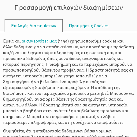
Προσαρμογή επιλογών διαφημίσεων
ΣΥΜΒΟΥΛΟΙ
Επιλογές Διαφημίσεων
Προτιμήσεις Cookies
ΤΈΣΣΕΡΑ ΣΤΑ ΠΈΝΤΕ
Εμείς και
οι συνεργάτες μας
(
1199
) χρησιμοποιούμε cookies και
άλλα δεδομένα για να αποθηκεύσουμε, να αποκτήσουμε πρόσβαση
και/ή να επεξεργαστούμε πληροφορίες στη συσκευή σας και
προσωπικά δεδομένα, όπως μοναδικούς αναγνωριστικούς και
ιστορικό περιήγησης. Η διαφήμιση και το περιεχόμενο μπορούν να
προσωποποιηθούν βάσει του προφίλ σας. Η δραστηριότητά σας σε
αυτήν την υπηρεσία μπορεί να χρησιμοποιηθεί για να
δημιουργήσει ή να βελτιώσει ένα προφίλ για εσάς για
εξατομικευμένη διαφήμιση και περιεχόμενο. Η απόδοση της
διαφήμισης και του περιεχομένου μπορεί να μετρηθεί. Μπορούν να
δημιουργηθούν αναφορές βάσει της δραστηριότητάς σας και
αυτών των άλλων. Η δραστηριότητά σας σε αυτήν την υπηρεσία
μπορεί να βοηθήσει στην ανάπτυξη και βελτίωση προϊόντων και
υπηρεσιών. Μπορείτε να συμφωνήσετε με αυτό, να λάβετε
περισσότερες πληροφορίες και στη συνέχεια να αποφασίσετε.
Θυμηθείτε, ότι η επεξεργασία δεδομένων βάσει νόμιμων
συμφερόντων δεν απαιτεί την έγκρισή σας, αλλά μπορείτε ακόμη