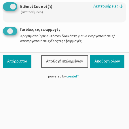
Οι Σύμβουλοι
Λεπτομέρειες
↓
Ειδικοί Σκοποί
(
3
)
Προϊόντα
(απαιτούμενο)
Για όλες τις εφαρμογές
Χρησιμοποίησε αυτό τον διακόπτη για να ενεργοποιήσεις/
Επικοινωνία
απενεργοποιήσεις όλες τις εφαρμογές.
Τηλέφωνο Επικοινωνίας:
800-1199-800
(από σταθερό,
Απόρριπτω
Αποδοχή επιλεγμένων
Αποδοχή όλων
χωρίς χρέωση)
powered by
createIT
Facebook
Instagram
Youtube
Spotify