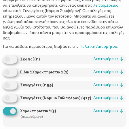
να επιλέξετε να αποχωρήσετε κάνοντας κλικ στις
λεπτομέρειες
κάτω από 'Συνεργάτες (Νόμιμο Συμφέρον)'. Οι επιλογές σας
επηρεάζουν μόνο αυτόν τον ιστότοπο. Μπορείτε να αλλάξετε
γνώμη ανά πάσα στιγμή κάνοντας κλικ στο εικονίδιο στην κάτω
δεξιά γωνία του ιστότοπου που θα ανοίξει το παράθυρο επιλογών
Έκλεισε τα τέσσερα - Τι αλλάζει στην
διαφημίσεων, όπου πάντα μπορείτε να προσαρμόσετε τις επιλογές
καθημερινότητα σας
σας.
Για να μάθετε περισσότερα, διαβάστε την
Πολιτική Απορρήτου
.
Λεπτομέρειες
↓
Σκοποί
(
11
)
Λεπτομέρειες
↓
Ειδικά Χαρακτηριστικά
(
2
)
Λεπτομέρειες
↓
Συνεργάτες
(
1199
)
Λεπτομέρειες
↓
Συνεργάτες (Νόμιμο Ενδιαφέρον)
(
427
)
Χρήσιμοι Σύνδεσμοι
Λεπτομέρειες
↓
Χαρακτηριστικά
(
3
)
(απαιτούμενο)
Τι είναι το ΔΕΛΤΑ moms