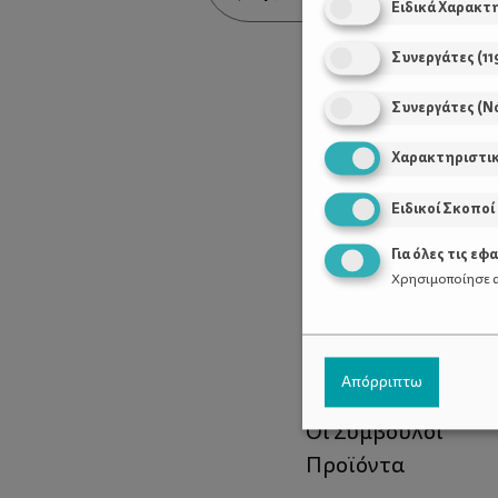
Ειδικά Χαρακτ
Συνεργάτες
(
11
Συνεργάτες (Ν
Χαρακτηριστι
Ειδικοί Σκοποί
Για όλες τις εφ
Χρησιμοποίησε α
Χρήσιμοι Σύνδεσ
Απόρριπτω
Τι είναι το ΔΕΛΤΑ
Οι Σύμβουλοι
Προϊόντα