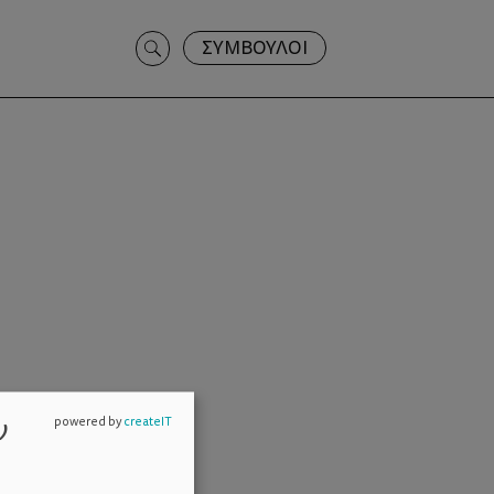
Search
ΣΥΜΒΟΥΛΟΙ
for:
ν
powered by
createIT