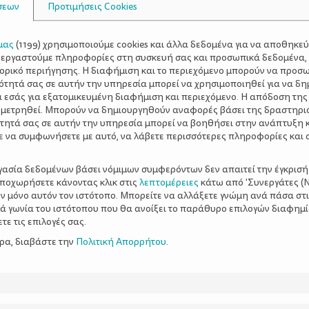
σεων
Προτιμήσεις Cookies
μας
(
1199
) χρησιμοποιούμε cookies και άλλα δεδομένα για να αποθηκε
ξεργαστούμε πληροφορίες στη συσκευή σας και προσωπικά δεδομένα,
τορικό περιήγησης. Η διαφήμιση και το περιεχόμενο μπορούν να προσ
ότητά σας σε αυτήν την υπηρεσία μπορεί να χρησιμοποιηθεί για να δη
α εσάς για εξατομικευμένη διαφήμιση και περιεχόμενο. Η απόδοση της
 μετρηθεί. Μπορούν να δημιουργηθούν αναφορές βάσει της δραστηρι
τητά σας σε αυτήν την υπηρεσία μπορεί να βοηθήσει στην ανάπτυξη 
ε να συμφωνήσετε με αυτό, να λάβετε περισσότερες πληροφορίες και 
ργασία δεδομένων βάσει νόμιμων συμφερόντων δεν απαιτεί την έγκρισή
αποχωρήσετε κάνοντας κλικ στις
λεπτομέρειες
κάτω από 'Συνεργάτες (Ν
ν μόνο αυτόν τον ιστότοπο. Μπορείτε να αλλάξετε γνώμη ανά πάσα στι
ξιά γωνία του ιστότοπου που θα ανοίξει το παράθυρο επιλογών διαφημ
ε τις επιλογές σας.
ερα, διαβάστε την
Πολιτική Απορρήτου
.
θετική στάση