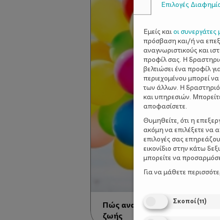
Επιλογές Διαφημί
Εμείς και
οι συνεργάτες 
πρόσβαση και/ή να επε
αναγνωριστικούς και ισ
προφίλ σας. Η δραστηρι
βελτιώσει ένα προφίλ γι
περιεχομένου μπορεί να
των άλλων. Η δραστηριό
και υπηρεσιών. Μπορείτ
αποφασίσετε.
Θυμηθείτε, ότι η επεξε
ακόμη να επιλέξετε να 
επιλογές σας επηρεάζου
εικονίδιο στην κάτω δε
μπορείτε να προσαρμόσετ
Για να μάθετε περισσότ
Σκοποί
(
11
)
Πώς ανατρέφουμε παιδιά με 
ζωής