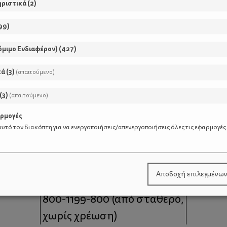
ηριστικά
(
2
)
99
)
όμιμο Ενδιαφέρον)
(
427
)
κά
(
3
)
(απαιτούμενο)
(
3
)
(απαιτούμενο)
αρμογές
υτό τον διακόπτη για να ενεργοποιήσεις/απενεργοποιήσεις όλες τις εφαρμογές
μοι
Επικοινωνία
Αποδοχή επιλεγμένω
 moms
Τηλέφωνο Επικοινωνίας:
800-1199-800
(από σταθερό,
χωρίς χρέωση)