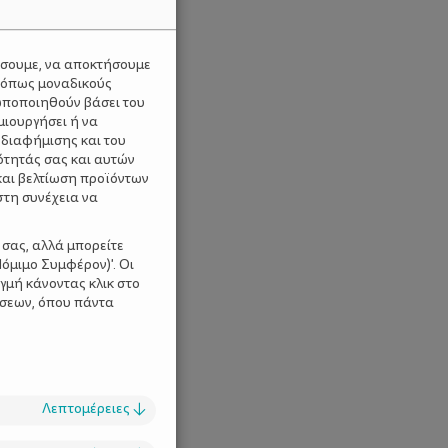
ύσουμε, να αποκτήσουμε
 όπως μοναδικούς
ωποποιηθούν βάσει του
μιουργήσει ή να
 διαφήμισης και του
ότητάς σας και αυτών
και βελτίωση προϊόντων
στη συνέχεια να
 σας, αλλά μπορείτε
όμιμο Συμφέρον)'. Οι
γμή κάνοντας κλικ στο
ίσεων, όπου πάντα
Λεπτομέρειες
↓