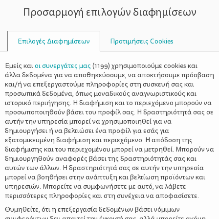
Προσαρμογή επιλογών διαφημίσεων
ΣΥΜΒΟΥΛΟΙ
Επιλογές Διαφημίσεων
Προτιμήσεις Cookies
ΒΆΛΤΕ ΝΑ ΔΙΑΛΈΞΟΥΝ ΡΟΎΧΑ
Εμείς και
οι συνεργάτες μας
(
1199
) χρησιμοποιούμε cookies και
άλλα δεδομένα για να αποθηκεύσουμε, να αποκτήσουμε πρόσβαση
και/ή να επεξεργαστούμε πληροφορίες στη συσκευή σας και
προσωπικά δεδομένα, όπως μοναδικούς αναγνωριστικούς και
ιστορικό περιήγησης. Η διαφήμιση και το περιεχόμενο μπορούν να
προσωποποιηθούν βάσει του προφίλ σας. Η δραστηριότητά σας σε
αυτήν την υπηρεσία μπορεί να χρησιμοποιηθεί για να
δημιουργήσει ή να βελτιώσει ένα προφίλ για εσάς για
εξατομικευμένη διαφήμιση και περιεχόμενο. Η απόδοση της
διαφήμισης και του περιεχομένου μπορεί να μετρηθεί. Μπορούν να
δημιουργηθούν αναφορές βάσει της δραστηριότητάς σας και
αυτών των άλλων. Η δραστηριότητά σας σε αυτήν την υπηρεσία
μπορεί να βοηθήσει στην ανάπτυξη και βελτίωση προϊόντων και
υπηρεσιών. Μπορείτε να συμφωνήσετε με αυτό, να λάβετε
περισσότερες πληροφορίες και στη συνέχεια να αποφασίσετε.
Θυμηθείτε, ότι η επεξεργασία δεδομένων βάσει νόμιμων
συμφερόντων δεν απαιτεί την έγκρισή σας, αλλά μπορείτε ακόμη