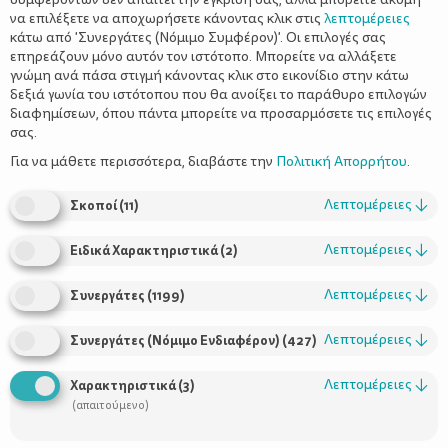
να επιλέξετε να αποχωρήσετε κάνοντας κλικ στις
λεπτομέρειες
κάτω από 'Συνεργάτες (Νόμιμο Συμφέρον)'. Οι επιλογές σας
επηρεάζουν μόνο αυτόν τον ιστότοπο. Μπορείτε να αλλάξετε
γνώμη ανά πάσα στιγμή κάνοντας κλικ στο εικονίδιο στην κάτω
δεξιά γωνία του ιστότοπου που θα ανοίξει το παράθυρο επιλογών
Οι πρώτες μέρες στο σχολείο
διαφημίσεων, όπου πάντα μπορείτε να προσαρμόσετε τις επιλογές
σας.
Για να μάθετε περισσότερα, διαβάστε την
Πολιτική Απορρήτου
.
Λεπτομέρειες
↓
Σκοποί
(
11
)
Λεπτομέρειες
↓
Ειδικά Χαρακτηριστικά
(
2
)
Λεπτομέρειες
↓
Συνεργάτες
(
1199
)
Λεπτομέρειες
↓
Συνεργάτες (Νόμιμο Ενδιαφέρον)
(
427
)
Χρήσιμοι Σύνδεσμοι
Λεπτομέρειες
↓
Χαρακτηριστικά
(
3
)
Τι είναι το ΔΕΛΤΑ moms
(απαιτούμενο)
Οι Σύμβουλοι