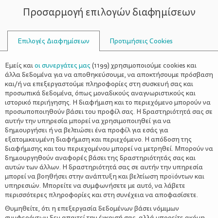
Προσαρμογή επιλογών διαφημίσεων
ΣΥΜΒΟΥΛΟΙ
Επιλογές Διαφημίσεων
Προτιμήσεις Cookies
ΒΆΡΟΥΣ
Εμείς και
οι συνεργάτες μας
(
1199
) χρησιμοποιούμε cookies και
άλλα δεδομένα για να αποθηκεύσουμε, να αποκτήσουμε πρόσβαση
και/ή να επεξεργαστούμε πληροφορίες στη συσκευή σας και
προσωπικά δεδομένα, όπως μοναδικούς αναγνωριστικούς και
ιστορικό περιήγησης. Η διαφήμιση και το περιεχόμενο μπορούν να
προσωποποιηθούν βάσει του προφίλ σας. Η δραστηριότητά σας σε
αυτήν την υπηρεσία μπορεί να χρησιμοποιηθεί για να
δημιουργήσει ή να βελτιώσει ένα προφίλ για εσάς για
εξατομικευμένη διαφήμιση και περιεχόμενο. Η απόδοση της
διαφήμισης και του περιεχομένου μπορεί να μετρηθεί. Μπορούν να
δημιουργηθούν αναφορές βάσει της δραστηριότητάς σας και
αυτών των άλλων. Η δραστηριότητά σας σε αυτήν την υπηρεσία
μπορεί να βοηθήσει στην ανάπτυξη και βελτίωση προϊόντων και
υπηρεσιών. Μπορείτε να συμφωνήσετε με αυτό, να λάβετε
περισσότερες πληροφορίες και στη συνέχεια να αποφασίσετε.
Θυμηθείτε, ότι η επεξεργασία δεδομένων βάσει νόμιμων
συμφερόντων δεν απαιτεί την έγκρισή σας, αλλά μπορείτε ακόμη