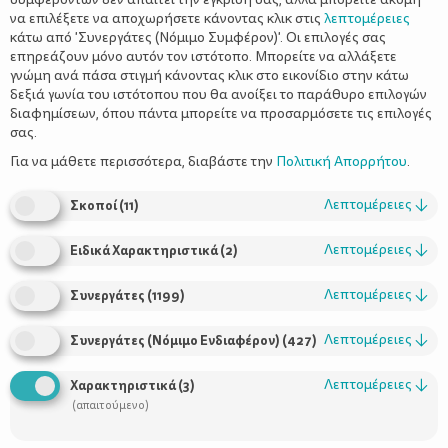
να επιλέξετε να αποχωρήσετε κάνοντας κλικ στις
λεπτομέρειες
κάτω από 'Συνεργάτες (Νόμιμο Συμφέρον)'. Οι επιλογές σας
επηρεάζουν μόνο αυτόν τον ιστότοπο. Μπορείτε να αλλάξετε
γνώμη ανά πάσα στιγμή κάνοντας κλικ στο εικονίδιο στην κάτω
δεξιά γωνία του ιστότοπου που θα ανοίξει το παράθυρο επιλογών
Αύξηση του βάρους στην εγκυμοσύνη
διαφημίσεων, όπου πάντα μπορείτε να προσαρμόσετε τις επιλογές
σας.
Για να μάθετε περισσότερα, διαβάστε την
Πολιτική Απορρήτου
.
Λεπτομέρειες
↓
Σκοποί
(
11
)
Λεπτομέρειες
↓
Ειδικά Χαρακτηριστικά
(
2
)
Λεπτομέρειες
↓
Συνεργάτες
(
1199
)
Λεπτομέρειες
↓
Συνεργάτες (Νόμιμο Ενδιαφέρον)
(
427
)
Χρήσιμοι Σύνδεσμοι
Λεπτομέρειες
↓
Χαρακτηριστικά
(
3
)
Τι είναι το ΔΕΛΤΑ moms
(απαιτούμενο)
Οι Σύμβουλοι