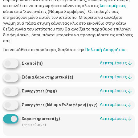
να επιλέξετε να αποχωρήσετε κάνοντας κλικ στις
λεπτομέρειες
κάτω από 'Συνεργάτες (Νόμιμο Συμφέρον)'. Οι επιλογές σας
επηρεάζουν μόνο αυτόν τον ιστότοπο. Μπορείτε να αλλάξετε
γνώμη ανά πάσα στιγμή κάνοντας κλικ στο εικονίδιο στην κάτω
δεξιά γωνία του ιστότοπου που θα ανοίξει το παράθυρο επιλογών
Ήλιος: Ελιξίριο για την ψυχή και το νου
διαφημίσεων, όπου πάντα μπορείτε να προσαρμόσετε τις επιλογές
– Τι δείχνουν οι έρευνες
σας.
Για να μάθετε περισσότερα, διαβάστε την
Πολιτική Απορρήτου
.
Λεπτομέρειες
↓
Σκοποί
(
11
)
Λεπτομέρειες
↓
Ειδικά Χαρακτηριστικά
(
2
)
Λεπτομέρειες
↓
Συνεργάτες
(
1199
)
Λεπτομέρειες
↓
Συνεργάτες (Νόμιμο Ενδιαφέρον)
(
427
)
Χρήσιμοι Σύνδεσμοι
Λεπτομέρειες
↓
Χαρακτηριστικά
(
3
)
(απαιτούμενο)
Τι είναι το ΔΕΛΤΑ moms