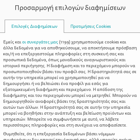
Προσαρμογή επιλογών διαφημίσεων
ΣΥΜΒΟΥΛΟΙ
Επιλογές Διαφημίσεων
Προτιμήσεις Cookies
ΒΕΛΤΊΩΣΗ ΤΗΣ ΔΙΆΘΕΣΗΣ
Εμείς και
οι συνεργάτες μας
(
1199
) χρησιμοποιούμε cookies και
άλλα δεδομένα για να αποθηκεύσουμε, να αποκτήσουμε πρόσβαση
και/ή να επεξεργαστούμε πληροφορίες στη συσκευή σας και
προσωπικά δεδομένα, όπως μοναδικούς αναγνωριστικούς και
ιστορικό περιήγησης. Η διαφήμιση και το περιεχόμενο μπορούν να
προσωποποιηθούν βάσει του προφίλ σας. Η δραστηριότητά σας σε
αυτήν την υπηρεσία μπορεί να χρησιμοποιηθεί για να
δημιουργήσει ή να βελτιώσει ένα προφίλ για εσάς για
εξατομικευμένη διαφήμιση και περιεχόμενο. Η απόδοση της
διαφήμισης και του περιεχομένου μπορεί να μετρηθεί. Μπορούν να
δημιουργηθούν αναφορές βάσει της δραστηριότητάς σας και
αυτών των άλλων. Η δραστηριότητά σας σε αυτήν την υπηρεσία
μπορεί να βοηθήσει στην ανάπτυξη και βελτίωση προϊόντων και
υπηρεσιών. Μπορείτε να συμφωνήσετε με αυτό, να λάβετε
περισσότερες πληροφορίες και στη συνέχεια να αποφασίσετε.
Θυμηθείτε, ότι η επεξεργασία δεδομένων βάσει νόμιμων
συμφερόντων δεν απαιτεί την έγκρισή σας, αλλά μπορείτε ακόμη