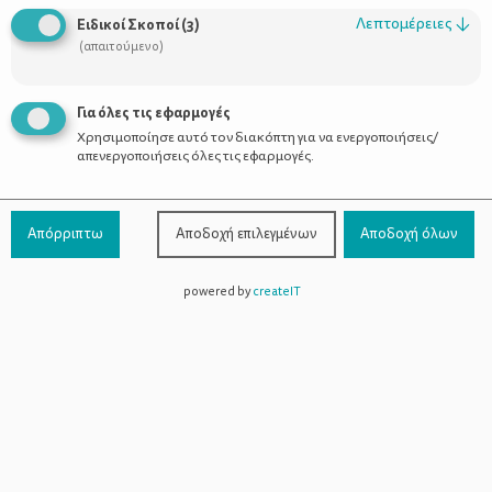
Οι Σύμβουλοι
Λεπτομέρειες
↓
Ειδικοί Σκοποί
(
3
)
Προϊόντα
(απαιτούμενο)
Για όλες τις εφαρμογές
Χρησιμοποίησε αυτό τον διακόπτη για να ενεργοποιήσεις/
Επικοινωνία
απενεργοποιήσεις όλες τις εφαρμογές.
Τηλέφωνο Επικοινωνίας:
800-1199-800
(από σταθερό,
Απόρριπτω
Αποδοχή επιλεγμένων
Αποδοχή όλων
χωρίς χρέωση)
powered by
createIT
Facebook
Instagram
Youtube
Spotify